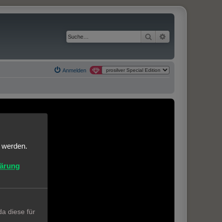
Suche
Erweiterte Suche
Anmelden
t werden.
lärung
a diese für