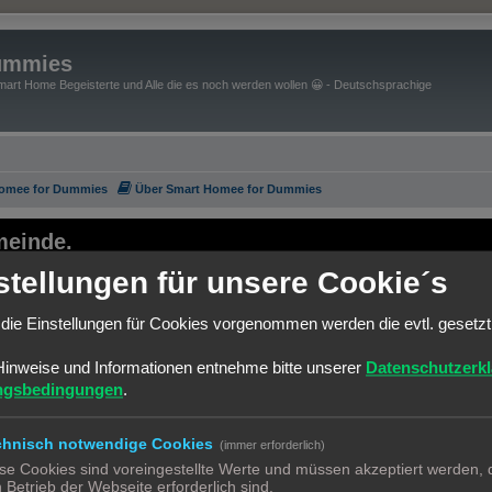
ummies
art Home Begeisterte und Alle die es noch werden wollen 😀 - Deutschsprachige
Homee for Dummies
Über Smart Homee for Dummies
einde.
stellungen für unsere Cookie´s
ernsten seiner Art.
bin leider kläglich gescheitert.
die Einstellungen für Cookies vorgenommen werden die evtl. gesetz
Plattform starten.
um zu benutzen.
Hinweise und Informationen entnehme bitte unserer
Datenschutzerk
f der neuen Platform neu anzumelden.
ngsbedingungen
.
e versuchen einiges händisch zu migrieren.
est Practice Automatisierungen" ein.
chnisch notwendige Cookies
(immer erforderlich)
se Cookies sind voreingestellte Werte und müssen akzeptiert werden, d
atform
.
 Betrieb der Webseite erforderlich sind.