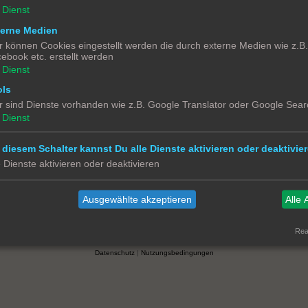
Dienst
terne Medien
r können Cookies eingestellt werden die durch externe Medien wie z.B
ebook etc. erstellt werden
Smart Home for Dummies
Dienst
ols
me Begeisterte und Alle die es noch werden wollen.
Smart Home User zusammenbringen. Die Erfahrenen aber auch blutige Anfänge
r sind Dienste vorhanden wie z.B. Google Translator oder Google Sear
war, eine deutschsprachige Home Assistant User Platform zu schaffen, ist da
Dienst
a Smart Home geben.
ch mit gleichgesinnten.
 diesem Schalter kannst Du alle Dienste aktivieren oder deaktivier
e Dienste aktivieren oder deaktivieren
Kontakt
Impressum
Über Smart Homee for Dummies
Alle
Ausgewählte akzeptieren
Alle 
Powered by
phpBB
® Forum Software © phpBB Limited
Real
Deutsche Übersetzung durch
phpBB.de
Datenschutz
|
Nutzungsbedingungen