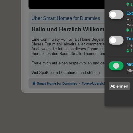
1
Ex
Über Smart Homee for Dummies
Hie
Fac
Hallo und Herzlich Willkommen auf 
1
To
Eine Community von Smart Home Begeisterten für Smart Ho
Dieses Forum soll abseits aller kommerziellen Lösungen 
Hie
Auch wenn die Intension dieses Forum ins leben zu rufen 
1
Hier soll es den Raum für alle Themen rund um das Them
Freue mich auf einen respektvollen und gepflegten Austaus
Mit
All
Viel Spaß beim Diskutieren und stöbern.
Smart Home for Dummies
Foren-Übersicht
Ablehnen