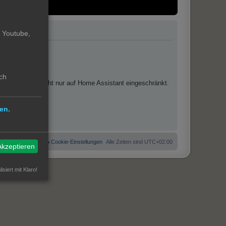
. Youtube,
r.
ch
s Themenfeld nicht nur auf Home Assistant eingeschränkt.
en.
 Cookies löschen
Cookie-Einstellungen
Alle Zeiten sind
UTC+02:00
Akzeptieren
isiert mit Klaro!