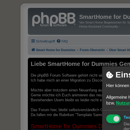
SmartHome for D
Von Smart Home Begeisterten für Sm
Home Assistant Community -
Schnellzugriff
FAQ
Smart Home for Dummies
Foren-Übersicht
Über Smart 
Liebe SmartHome for Dummies Gem
Ein
Die phpBB Forum Software gehört nicht wirklich zu den mod
Ich habe mich an einer Migration zu Discourse versucht und 
Hier können 
Möchte aber trotzdem einen Neuanfang auf einer modernen 
Gerne möchte ich Euch animieren das neue Discourse For
Allgemeine 
Bestehenden Usern bleibt es leider nicht erspart, sich au
bzw.
Nutzu
Das Forum hier, bleibt selbstverständlich Online. Ich würd
Da fallen mir die Rubriken "Template Sammlungen" oder "B
Te
Die
SmartHome for Dummies Discourse Pl
den