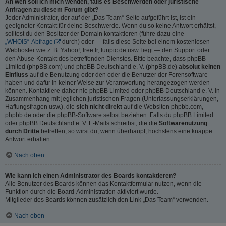
An wen soll ich mich wenden, falls es Beschwerden oder juristische
Anfragen zu diesem Forum gibt?
Jeder Administrator, der auf der „Das Team“-Seite aufgeführt ist, ist ein
geeigneter Kontakt für deine Beschwerde. Wenn du so keine Antwort erhältst,
solltest du den Besitzer der Domain kontaktieren (führe dazu eine
„WHOIS“-Abfrage
durch) oder — falls diese Seite bei einem kostenlosen
Webhoster wie z. B. Yahoo!, free.fr, funpic.de usw. liegt — den Support oder
den Abuse-Kontakt des betreffenden Dienstes. Bitte beachte, dass phpBB
Limited (phpBB.com) und phpBB Deutschland e. V. (phpBB.de)
absolut keinen
Einfluss
auf die Benutzung oder den oder die Benutzer der Forensoftware
haben und dafür in keiner Weise zur Verantwortung herangezogen werden
können. Kontaktiere daher nie phpBB Limited oder phpBB Deutschland e. V. in
Zusammenhang mit jeglichen juristischen Fragen (Unterlassungserklärungen,
Haftungsfragen usw.), die
sich nicht direkt
auf die Websiten phpbb.com,
phpbb.de oder die phpBB-Software selbst beziehen. Falls du phpBB Limited
oder phpBB Deutschland e. V. E-Mails schreibst, die die
Softwarenutzung
durch Dritte
betreffen, so wirst du, wenn überhaupt, höchstens eine knappe
Antwort erhalten.
Nach oben
Wie kann ich einen Administrator des Boards kontaktieren?
Alle Benutzer des Boards können das Kontaktformular nutzen, wenn die
Funktion durch die Board-Administration aktiviert wurde.
Mitglieder des Boards können zusätzlich den Link „Das Team“ verwenden.
Nach oben