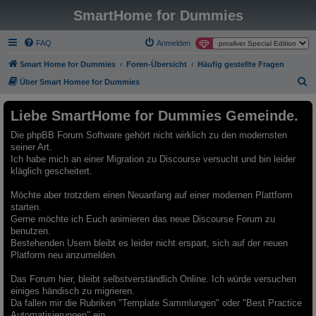
SmartHome for Dummies
FAQ
Anmelden
Smart Home for Dummies
Foren-Übersicht
Häufig gestellte Fragen
S
Über Smart Homee for Dummies
u
Liebe SmartHome for Dummies Gemeinde.
c
h
Die phpBB Forum Software gehört nicht wirklich zu den modernsten
seiner Art.
e
Ich habe mich an einer Migration zu Discourse versucht und bin leider
kläglich gescheitert.
Möchte aber trotzdem einen Neuanfang auf einer modernen Plattform
starten.
Gerne möchte ich Euch animieren das neue Discourse Forum zu
benutzen.
Bestehenden Usern bleibt es leider nicht erspart, sich auf der neuen
Platform neu anzumelden.
Das Forum hier, bleibt selbstverständlich Online. Ich würde versuchen
einiges händisch zu migrieren.
Da fallen mir die Rubriken "Template Sammlungen" oder "Best Practice
Automatisierungen" ein.