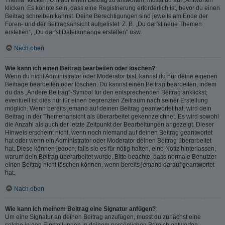
klicken. Es könnte sein, dass eine Registrierung erforderlich ist, bevor du einen
Beitrag schreiben kannst. Deine Berechtigungen sind jeweils am Ende der
Foren- und der Beitragsansicht aufgelistet. Z. B. „Du darfst neue Themen
erstellen“, „Du darfst Dateianhänge erstellen“ usw.
Nach oben
Wie kann ich einen Beitrag bearbeiten oder löschen?
Wenn du nicht Administrator oder Moderator bist, kannst du nur deine eigenen
Beiträge bearbeiten oder löschen. Du kannst einen Beitrag bearbeiten, indem
du das „Ändere Beitrag“-Symbol für den entsprechenden Beitrag anklickst;
eventuell ist dies nur für einen begrenzten Zeitraum nach seiner Erstellung
möglich. Wenn bereits jemand auf deinen Beitrag geantwortet hat, wird dein
Beitrag in der Themenansicht als überarbeitet gekennzeichnet. Es wird sowohl
die Anzahl als auch der letzte Zeitpunkt der Bearbeitungen angezeigt. Dieser
Hinweis erscheint nicht, wenn noch niemand auf deinen Beitrag geantwortet
hat oder wenn ein Administrator oder Moderator deinen Beitrag überarbeitet
hat. Diese können jedoch, falls sie es für nötig halten, eine Notiz hinterlassen,
warum dein Beitrag überarbeitet wurde. Bitte beachte, dass normale Benutzer
einen Beitrag nicht löschen können, wenn bereits jemand darauf geantwortet
hat.
Nach oben
Wie kann ich meinem Beitrag eine Signatur anfügen?
Um eine Signatur an deinen Beitrag anzufügen, musst du zunächst eine
solche in den Einstellungen in deinem persönlichen Bereich entwerfen.