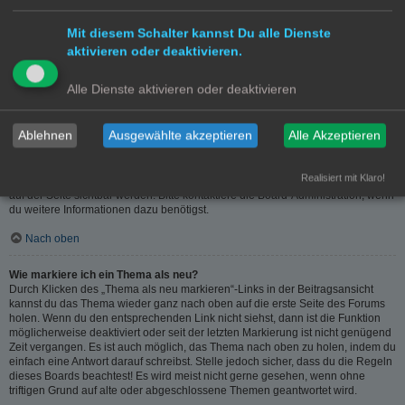
Hiermit kannst du die geschriebene Entwürfe speichern und zu einem
späteren Zeitpunkt vervollständigen und absenden. Den gesicherten Beitrag
Mit diesem Schalter kannst Du alle Dienste
kannst du mit der Funktion „Gespeicherte Entwürfe verwalten“ in deinem
aktivieren oder deaktivieren.
persönlichen Bereich erneut laden.
Nach oben
Alle Dienste aktivieren oder deaktivieren
Warum muss mein Beitrag erst freigegeben werden?
Ablehnen
Ausgewählte akzeptieren
Alle Akzeptieren
Die Board-Administration kann entschieden haben, dass in dem Forum, in dem
du einen Beitrag erstellt hast, die Beiträge zuerst geprüft werden müssen. Es
ist auch möglich, dass die Administration dich zu einer Gruppe von Benutzern
Realisiert mit Klaro!
hinzugefügt hat, bei denen sie die Beiträge erst begutachten möchte, bevor sie
auf der Seite sichtbar werden. Bitte kontaktiere die Board-Administration, wenn
du weitere Informationen dazu benötigst.
Nach oben
Wie markiere ich ein Thema als neu?
Durch Klicken des „Thema als neu markieren“-Links in der Beitragsansicht
kannst du das Thema wieder ganz nach oben auf die erste Seite des Forums
holen. Wenn du den entsprechenden Link nicht siehst, dann ist die Funktion
möglicherweise deaktiviert oder seit der letzten Markierung ist nicht genügend
Zeit vergangen. Es ist auch möglich, das Thema nach oben zu holen, indem du
einfach eine Antwort darauf schreibst. Stelle jedoch sicher, dass du die Regeln
dieses Boards beachtest! Es wird meist nicht gerne gesehen, wenn ohne
triftigen Grund auf alte oder abgeschlossene Themen geantwortet wird.