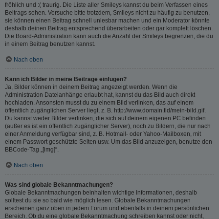
fröhlich und :( traurig. Die Liste aller Smileys kannst du beim Verfassen eines
Beitrags sehen. Versuche bitte trotzdem, Smileys nicht zu häufig zu benutzen,
sie können einen Beitrag schnell unlesbar machen und ein Moderator könnte
deshalb deinen Beitrag entsprechend überarbeiten oder gar komplett löschen.
Die Board-Administration kann auch die Anzahl der Smileys begrenzen, die du
in einem Beitrag benutzen kannst.
Nach oben
Kann ich Bilder in meine Beiträge einfügen?
Ja, Bilder können in deinem Beitrag angezeigt werden. Wenn die
Administration Dateianhänge erlaubt hat, kannst du das Bild auch direkt
hochladen. Ansonsten musst du zu einem Bild verlinken, das auf einem
öffentlich zugänglichen Server liegt, z. B. http://www.domain.tld/mein-bild.gif.
Du kannst weder Bilder verlinken, die sich auf deinem eigenen PC befinden
(außer es ist ein öffentlich zugänglicher Server), noch zu Bildern, die nur nach
einer Anmeldung verfügbar sind, z. B. Hotmail- oder Yahoo-Mailboxen, mit
einem Passwort geschützte Seiten usw. Um das Bild anzuzeigen, benutze den
BBCode-Tag „[img]“.
Nach oben
Was sind globale Bekanntmachungen?
Globale Bekanntmachungen beinhalten wichtige Informationen, deshalb
solltest du sie so bald wie möglich lesen. Globale Bekanntmachungen
erscheinen ganz oben in jedem Forum und ebenfalls in deinem persönlichen
Bereich. Ob du eine globale Bekanntmachung schreiben kannst oder nicht,