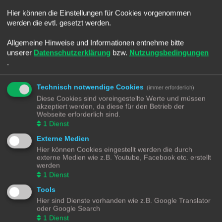
Rechte für Dateianhänge können für Foren, Gruppen und einzelne Benutzer
vergeben werden. Die Board-Administration hat es möglicherweise nicht
Hier können die Einstellungen für Cookies vorgenommen
erlaubt, Dateianhänge in dem Forum anzufügen, in dem du deinen Beitrag
werden die evtl. gesetzt werden.
verfassen möchtest, oder nur bestimmte Gruppen dürfen Dateien hochladen.
Du kannst einen Administrator kontaktieren, falls du dir nicht sicher bist, wieso
Allgemeine Hinweise und Informationen entnehme bitte
du keine Dateianhänge anfügen kannst.
unserer
Datenschutzerklärung
bzw.
Nutzungsbedingungen
Nach oben
.
Weshalb wurde ich verwarnt?
Technisch notwendige Cookies
In jedem Board gibt es eigene Regeln, die meistens von der Administration
(immer erforderlich)
festgelegt werden. Wenn du gegen eine dieser Regeln verstoßen hast, kann
Diese Cookies sind voreingestellte Werte und müssen
sie dir eine Verwarnung erteilen. Bitte beachte, dass dies die Entscheidung der
akzeptiert werden, da diese für den Betrieb der
Administration dieses Boards ist und phpBB Limited nichts mit dieser
Webseite erforderlich sind.
Verwarnung zu tun hat. Kontaktiere einen Administrator, sofern du die nicht
1
Dienst
sicher bist, wieso du verwarnt wurdest.
Externe Medien
Nach oben
Hier können Cookies eingestellt werden die durch
externe Medien wie z.B. Youtube, Facebook etc. erstellt
Wie kann ich Beiträge den Moderatoren melden?
werden
Wenn ein Administrator die entsprechenden Berechtigungen vergeben hat,
1
Dienst
siehst du eine Schaltfläche in der Nähe des Beitrags, um diesen zu melden.
Du wirst dann durch die weiteren Schritte geführt.
Tools
Hier sind Dienste vorhanden wie z.B. Google Translator
Nach oben
oder Google Search
1
Dienst
Was bewirkt die „Speichern“-Schaltfläche beim Schreiben eines Beitrags?