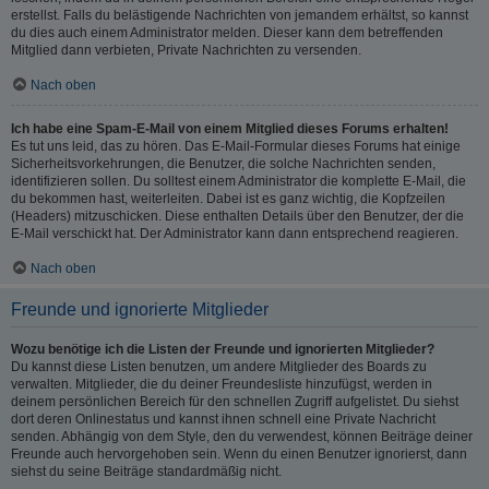
erstellst. Falls du belästigende Nachrichten von jemandem erhältst, so kannst
du dies auch einem Administrator melden. Dieser kann dem betreffenden
Mitglied dann verbieten, Private Nachrichten zu versenden.
Nach oben
Ich habe eine Spam-E-Mail von einem Mitglied dieses Forums erhalten!
Es tut uns leid, das zu hören. Das E-Mail-Formular dieses Forums hat einige
Sicherheitsvorkehrungen, die Benutzer, die solche Nachrichten senden,
identifizieren sollen. Du solltest einem Administrator die komplette E-Mail, die
du bekommen hast, weiterleiten. Dabei ist es ganz wichtig, die Kopfzeilen
(Headers) mitzuschicken. Diese enthalten Details über den Benutzer, der die
E-Mail verschickt hat. Der Administrator kann dann entsprechend reagieren.
Nach oben
Freunde und ignorierte Mitglieder
Wozu benötige ich die Listen der Freunde und ignorierten Mitglieder?
Du kannst diese Listen benutzen, um andere Mitglieder des Boards zu
verwalten. Mitglieder, die du deiner Freundesliste hinzufügst, werden in
deinem persönlichen Bereich für den schnellen Zugriff aufgelistet. Du siehst
dort deren Onlinestatus und kannst ihnen schnell eine Private Nachricht
senden. Abhängig von dem Style, den du verwendest, können Beiträge deiner
Freunde auch hervorgehoben sein. Wenn du einen Benutzer ignorierst, dann
siehst du seine Beiträge standardmäßig nicht.