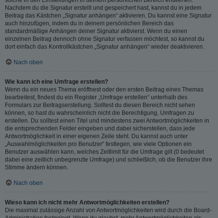
Nachdem du die Signatur erstellt und gespeichert hast, kannst du in jedem
Beitrag das Kästchen „Signatur anhängen“ aktivieren. Du kannst eine Signatur
auch hinzufügen, indem du in deinem persönlichen Bereich das
standardmäßige Anhängen deiner Signatur aktivierst. Wenn du einen
einzelnen Beitrag dennoch ohne Signatur verfassen möchtest, so kannst du
dort einfach das Kontrollkästchen „Signatur anhängen“ wieder deaktivieren.
Nach oben
Wie kann ich eine Umfrage erstellen?
Wenn du ein neues Thema eröffnest oder den ersten Beitrag eines Themas
bearbeitest, findest du ein Register „Umfrage erstellen“ unterhalb des
Formulars zur Beitragserstellung. Solltest du diesen Bereich nicht sehen
können, so hast du wahrscheinlich nicht die Berechtigung, Umfragen zu
erstellen. Du solltest einen Titel und mindestens zwei Antwortmöglichkeiten in
die entsprechenden Felder eingeben und dabei sicherstellen, dass jede
Antwortmöglichkeit in einer eigenen Zeile steht. Du kannst auch unter
„Auswahlmöglichkeiten pro Benutzer“ festlegen, wie viele Optionen ein
Benutzer auswählen kann, welches Zeitlimit für die Umfrage gilt (0 bedeutet
dabei eine zeitlich unbegrenzte Umfrage) und schließlich, ob die Benutzer ihre
Stimme ändern können.
Nach oben
Wieso kann ich nicht mehr Antwortmöglichkeiten erstellen?
Die maximal zulässige Anzahl von Antwortmöglichkeiten wird durch die Board-
Administration festgelegt. Wenn du glaubst, mehr Antwortmöglichkeiten als