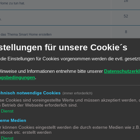
16
t Home zu tun hat.
52
s.
8
m das Thema Smart Home erstellen
stellungen für unsere Cookie´s
THEMEN
24
die Einstellungen für Cookies vorgenommen werden die evtl. gesetz
rse.smarthome-for-dummies.de/
Hinweise und Informationen entnehme bitte unserer
Datenschutzerk
semodus
68
ngsbedingungen
.
emodus.
se.smarthome-f ... ndlagen/11
chnisch notwendige Cookies
(immer erforderlich)
192
se Cookies sind voreingestellte Werte und müssen akzeptiert werden, d
 Betrieb der Webseite erforderlich sind.
17
Dienst
hr gerne mit allen Teilen wollt. Einen kurze Beschreibung sowie ein
terne Medien
s
r können Cookies eingestellt werden die durch externe Medien wie z.B
27
s.
ebook etc. erstellt werden
rse.smarthome-f ... ammlung/12
Dienst