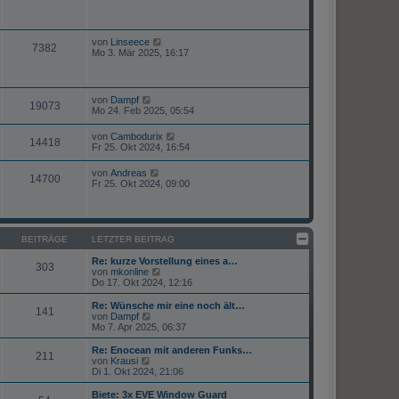
von
Linseece
7382
Mo 3. Mär 2025, 16:17
von
Dampf
19073
Mo 24. Feb 2025, 05:54
von
Cambodurix
14418
Fr 25. Okt 2024, 16:54
von
Andreas
14700
Fr 25. Okt 2024, 09:00
BEITRÄGE
LETZTER BEITRAG
Re: kurze Vorstellung eines a…
303
N
von
mkonline
e
Do 17. Okt 2024, 12:16
u
e
Re: Wünsche mir eine noch ält…
141
s
N
von
Dampf
t
e
Mo 7. Apr 2025, 06:37
e
u
r
e
Re: Enocean mit anderen Funks…
211
B
s
N
von
Krausi
e
t
e
Di 1. Okt 2024, 21:06
i
e
u
t
r
e
Biete: 3x EVE Window Guard