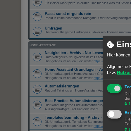
Ein kleiner Marktplatz. In erster Linie für alles was mit Smar
Passt sonst nirgends rein
Passt in keine bestehende Kategorie. Oder ist völlig belanglo
Umfragen
Hier könnt Ihr gerne Umfragen zu diversen Themen rund u
Ein
HOME ASSISTANT
Neuigkeiten - Archiv - Nur Lesemodus
Hier können 
Unterkategorien Neuigkeiten ist im Lesemodus.
Hier geht es im neuen Kleid weiter
https://community-discou
Allgemeine 
Home Assistant Grundlagen - Archiv - Nur Le
bzw.
Nutzu
Die Unterkategorien Home Assistant Grundlagen ist im Les
Hier geht es im neuen Kleid weiter
https://community-discour
Automatisierungen
Te
Rat und Tat rings um Home Assistant Automationen.
Die
den
Best Practice Automatisierungen
1
Hier könnt Ihr gerne Eure Automatisierungen reinstellen, die I
Aussagekräftiger Titel sind erwünscht.
Ex
Templates Sammlung - Archiv - Nur Lesemodu
Hie
Die Unterkategorie Templates Sammlungen ist im Lesemodu
Fac
Hier geht es im neuen Kleid weiter
https://community-discou
1