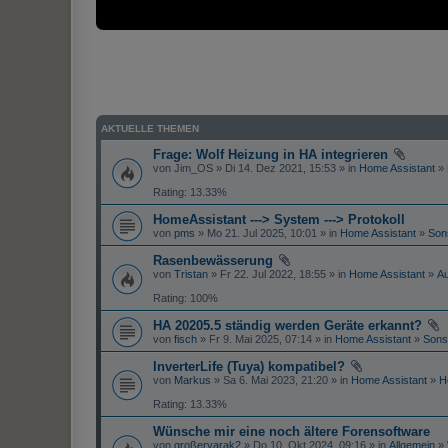
AKTUELLE THEMEN
Frage: Wolf Heizung in HA integrieren
von
Jim_OS
» Di 14. Dez 2021, 15:53 » in
Home Assistant
»
Rating: 13.33%
HomeAssistant ---> System ---> Protokoll
von
pms
» Mo 21. Jul 2025, 10:01 » in
Home Assistant
»
Son
Rasenbewässerung
von
Tristan
» Fr 22. Jul 2022, 18:55 » in
Home Assistant
»
Au
Rating: 100%
HA 20205.5 ständig werden Geräte erkannt?
von
fisch
» Fr 9. Mai 2025, 07:14 » in
Home Assistant
»
Sons
InverterLife (Tuya) kompatibel?
von
Markus
» Sa 6. Mai 2023, 21:20 » in
Home Assistant
»
H
Rating: 13.33%
Wünsche mir eine noch ältere Forensoftware
von
großeryarak2
» Do 10. Okt 2024, 09:16 » in
Allgemein
»