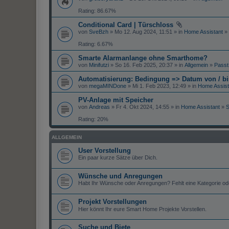
Rating: 86.67%
Conditional Card | Türschloss
von
SveBzh
» Mo 12. Aug 2024, 11:51 » in
Home Assistant
»
Rating: 6.67%
Smarte Alarmanlange ohne Smarthome?
von
Minifutzi
» So 16. Feb 2025, 20:37 » in
Allgemein
»
Passt
Automatisierung: Bedingung => Datum von / bi
von
megaMINDone
» Mi 1. Feb 2023, 12:49 » in
Home Assist
PV-Anlage mit Speicher
von
Andreas
» Fr 4. Okt 2024, 14:55 » in
Home Assistant
»
S
Rating: 20%
ALLGEMEIN
User Vorstellung
Ein paar kurze Sätze über Dich.
Wünsche und Anregungen
Habt Ihr Wünsche oder Anregungen? Fehlt eine Kategorie ode
Projekt Vorstellungen
Hier könnt Ihr eure Smart Home Projekte Vorstellen.
Suche und Biete