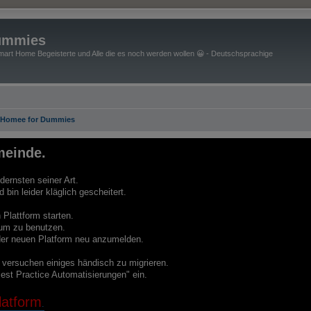
ummies
art Home Begeisterte und Alle die es noch werden wollen 😀 - Deutschsprachige
 Homee for Dummies
einde.
ernsten seiner Art.
bin leider kläglich gescheitert.
Plattform starten.
um zu benutzen.
f der neuen Platform neu anzumelden.
e versuchen einiges händisch zu migrieren.
est Practice Automatisierungen" ein.
atform
.