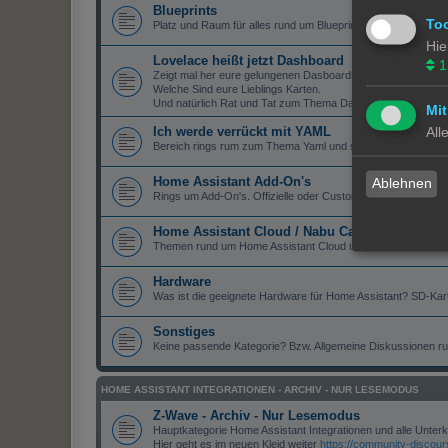
Blueprints
To
Platz und Raum für alles rund um Blueprints.
Hie
Lovelace heißt jetzt Dashboard
1
Zeigt mal her eure gelungenen Dasboards.
Welche Sind eure Lieblings Karten.
Und natürlich Rat und Tat zum Thema Dashboard.
Mit
All
Ich werde verrückt mit YAML
Bereich rings rum zum Thema Yaml und seine Tücken.
Home Assistant Add-On's
Ablehnen
Rings um Add-On's. Offizielle oder Custom.
Home Assistant Cloud / Nabu Casaa
Themen rund um Home Assistant Cloud und Nabu Casa.
Hardware
Was ist die geeignete Hardware für Home Assistant? SD-Ka
Sonstiges
Keine passende Kategorie? Bzw. Allgemeine Diskussionen r
HOME ASSISTANT INTEGRATIONEN - ARCHIV - NUR LESEMODUS
Z-Wave - Archiv - Nur Lesemodus
Hauptkategorie Home Assistant Integrationen und alle Unter
Hier geht es im neuen Kleid weiter
https://community-discou