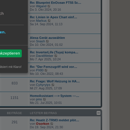
r
B
Re: Blueprint EnOcean FT55 Sc…
s
a
e
57
N
von
Wigand
t
g
i
e
Do 3. Okt 2024, 20:16
e
t
ch
u
r
r
e
Re: Linien in Apex Chart einf…
B
a
373
s
N
von
Markus
e
g
t
e
Sa 14. Sep 2024, 11:13
i
e
u
t
r
e
r
en.
B
s
a
e
Alexa Gerät auswählen
t
g
819
i
N
von
Snash
e
t
e
Do 10. Okt 2024, 01:02
r
r
u
B
a
e
e
Re: InverterLife (Tuya) kompa…
Akzeptieren
360
g
s
i
N
von
DavidWeber
t
t
e
Mo 7. Apr 2025, 10:24
e
r
u
r
a
e
isiert mit Klaro!
Re: "Der Fernzugriff wird vor…
34
B
g
s
N
von
PX80
e
t
e
Mo 10. Okt 2022, 08:43
i
e
u
t
r
e
Re: Frage: Wolf Heizung in HA…
r
833
B
s
N
von
Cyhyryiys
a
e
t
e
Mi 27. Aug 2025, 17:09
g
i
e
u
t
r
e
HomeAssistant ---> System ---…
r
1151
B
s
N
von
pms
a
e
t
e
Mo 21. Jul 2025, 10:01
g
i
e
u
t
r
e
r
B
s
BEITRÄGE
LETZTER BEITRAG
a
e
t
g
i
e
Re: Heatit Z-TRM3 meldet plöt…
291
t
r
N
von
Osorkon
r
B
e
Do 19. Sep 2024, 21:30
a