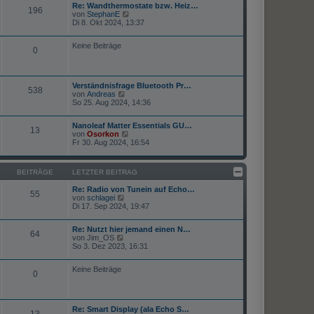
t
Re: Wandthermostate bzw. Heiz…
s
196
r
N
von
StephanE
t
a
e
Di 8. Okt 2024, 13:37
e
g
u
r
e
B
Keine Beiträge
s
e
0
t
i
e
t
r
r
B
a
Verständnisfrage Bluetooth Pr…
e
538
g
N
von
Andreas
i
e
So 25. Aug 2024, 14:36
t
u
r
e
a
Nanoleaf Matter Essentials GU…
s
13
g
N
von
Osorkon
t
e
Fr 30. Aug 2024, 16:54
e
u
r
e
B
s
e
BEITRÄGE
LETZTER BEITRAG
t
i
e
t
Re: Radio von Tunein auf Echo…
r
55
r
N
von
schlagei
B
a
e
Di 17. Sep 2024, 19:47
e
g
u
i
e
t
Re: Nutzt hier jemand einen N…
s
64
r
N
von
Jim_OS
t
a
e
So 3. Dez 2023, 16:31
e
g
u
r
e
B
Keine Beiträge
s
e
0
t
i
e
t
r
r
B
a
Re: Smart Display (ala Echo S…
e