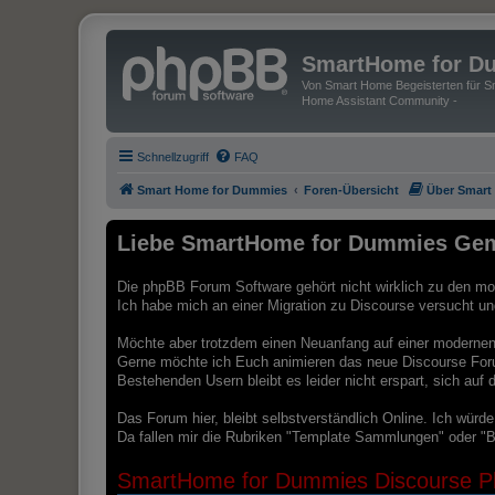
SmartHome for D
Von Smart Home Begeisterten für Sm
Home Assistant Community -
Schnellzugriff
FAQ
Smart Home for Dummies
Foren-Übersicht
Über Smart
Liebe SmartHome for Dummies Gem
Die phpBB Forum Software gehört nicht wirklich zu den mod
Ich habe mich an einer Migration zu Discourse versucht und 
Möchte aber trotzdem einen Neuanfang auf einer modernen 
Gerne möchte ich Euch animieren das neue Discourse For
Bestehenden Usern bleibt es leider nicht erspart, sich au
Das Forum hier, bleibt selbstverständlich Online. Ich würd
Da fallen mir die Rubriken "Template Sammlungen" oder "B
SmartHome for Dummies Discourse Pl