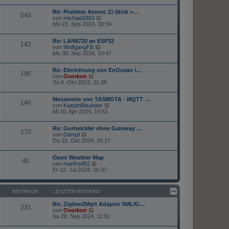
e
u
g
i
e
Re: Problem Aeotec Zi-Stick >…
t
s
540
N
von
michael1803
r
t
e
Mo 23. Sep 2024, 20:34
a
e
u
g
r
e
B
Re: LAN8720 an ESP32
s
e
142
N
von
WolfgangFB
t
i
e
Mo 30. Sep 2024, 10:47
e
t
u
r
r
e
B
a
Re: Einrichtung von EnOcean i…
s
e
196
g
N
von
Osorkon
t
i
e
So 6. Okt 2024, 21:38
e
t
u
r
r
e
B
a
Messwerte von TASMOTA - MQTT …
s
e
146
g
N
von
KaeptnBlaubaer
t
i
e
Mi 10. Apr 2024, 19:51
e
t
u
r
r
e
B
a
Re: Gurtwickler ohne Gateway …
s
e
270
g
N
von
Dampf
t
i
e
Do 10. Okt 2024, 16:17
e
t
u
r
r
e
B
a
Open Weather Map
s
e
40
g
N
von
manfred52
t
i
e
Fr 12. Jul 2024, 16:37
e
t
u
r
r
e
B
a
s
e
g
BEITRÄGE
LETZTER BEITRAG
t
i
e
t
Re: Zigbee2Mqtt Adapter SMLIG…
r
231
r
N
von
Osorkon
B
a
e
Sa 28. Sep 2024, 11:02
e
g
u
i
e