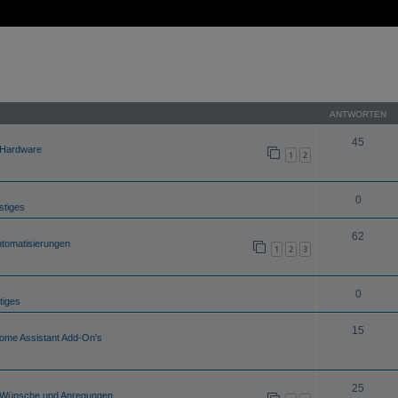
ANTWORTEN
45
Hardware
1
2
0
stiges
62
tomatisierungen
1
2
3
0
tiges
15
ome Assistant Add-On's
25
Wünsche und Anregungen