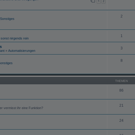
1
2
2
Sonstiges
1
 sonst nirgends rein
s
3
ant
»
Automatisierungen
8
onstiges
THEMEN
86
21
r vermisst ihr eine Funktion?
24