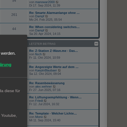
r
54
B
s
N
von
manowar2000
a
e
t
e
Di 17. Sep 2024, 11:39
g
i
e
u
t
r
e
Re: Smarte Alarmanlange ohne …
r
261
B
s
N
von
Dampf
a
e
t
e
Mo 24. Feb 2025, 05:54
g
i
e
u
t
r
e
Re: When considering switches…
r
44
B
s
N
von
Dampf
a
e
t
e
Sa 20. Apr 2024, 14:15
g
i
e
u
t
r
e
r
B
s
BEITRÄGE
LETZTER BEITRAG
a
e
t
g
i
e
Re: Z-Station Z-Wave.me - Das…
123
t werden.
t
N
r
von
fisch
r
e
B
Fr 11. Okt 2024, 10:59
a
u
e
g
lärung
e
i
Re: Angezeigte Werte auf dem …
s
t
458
N
von
KaeptnBlaubaer
t
r
e
Sa 12. Okt 2024, 09:04
e
a
u
r
g
e
B
Re: Rasenbewässerung
s
e
1665
N
von
alex.wehner
t
i
e
Fr 27. Jun 2025, 07:16
a diese für
e
t
u
r
r
e
Re: Lüftungsempfehlung - Wenn…
B
a
152
s
N
von
Friedi
e
g
t
e
Fr 12. Jul 2024, 16:32
i
e
u
t
r
e
r
Re: Template - Welcher Lichte…
B
s
a
. Youtube,
171
N
von
Mono
e
t
g
e
Mi 11. Sep 2024, 15:40
i
e
u
t
r
e