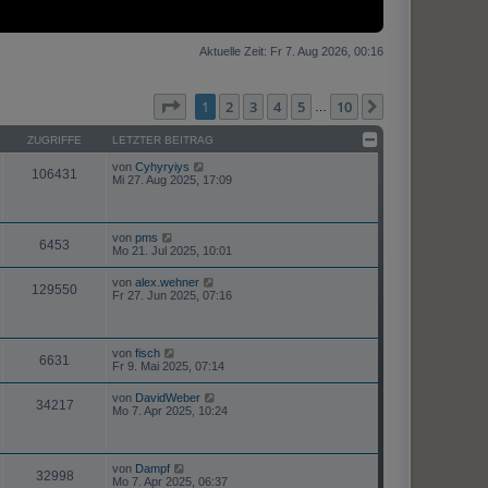
Aktuelle Zeit: Fr 7. Aug 2026, 00:16
Seite
1
von
10
1
2
3
4
5
10
Nächste
…
ZUGRIFFE
LETZTER BEITRAG
von
Cyhyryiys
106431
Mi 27. Aug 2025, 17:09
von
pms
6453
Mo 21. Jul 2025, 10:01
von
alex.wehner
129550
Fr 27. Jun 2025, 07:16
von
fisch
6631
Fr 9. Mai 2025, 07:14
von
DavidWeber
34217
Mo 7. Apr 2025, 10:24
von
Dampf
32998
Mo 7. Apr 2025, 06:37