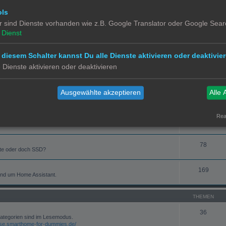
7
ols
r sind Dienste vorhanden wie z.B. Google Translator oder Google Sear
Dienst
65
 diesem Schalter kannst Du alle Dienste aktivieren oder deaktivier
e Dienste aktivieren oder deaktivieren
109
Ausgewählte akzeptieren
Alle 
57
Real
4
78
rte oder doch SSD?
169
und um Home Assistant.
THEMEN
36
kategorien sind im Lesemodus.
rse.smarthome-for-dummies.de/