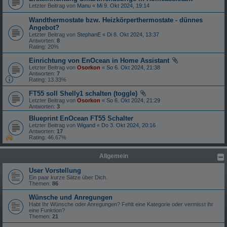
Letzter Beitrag von
Manu
«
Mi 9. Okt 2024, 19:14
Wandthermostate bzw. Heizkörperthermostate - dünnes
Angebot?
Letzter Beitrag von
StephanE
«
Di 8. Okt 2024, 13:37
Antworten:
8
Rating: 20%
Einrichtung von EnOcean in Home Assistant
Letzter Beitrag von
Osorkon
«
So 6. Okt 2024, 21:38
Antworten:
7
Rating: 13.33%
FT55 soll Shelly1 schalten (toggle)
Letzter Beitrag von
Osorkon
«
So 6. Okt 2024, 21:29
Antworten:
3
Blueprint EnOcean FT55 Schalter
Letzter Beitrag von
Wigand
«
Do 3. Okt 2024, 20:16
Antworten:
17
Rating: 46.67%
Allgemein
User Vorstellung
Ein paar kurze Sätze über Dich.
Themen:
86
Wünsche und Anregungen
Habt Ihr Wünsche oder Anregungen? Fehlt eine Kategorie oder vermisst ihr
eine Funktion?
Themen:
21