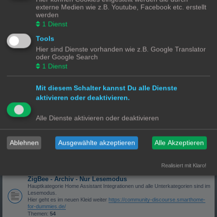
Themen:
57
externe Medien wie z.B. Youtube, Facebook etc. erstellt
werden
Home Assistant Cloud / Nabu Casaa
1
Dienst
Themen rund um Home Assistant Cloud und Nabu Casa.
Themen:
4
Tools
Hardware
Hier sind Dienste vorhanden wie z.B. Google Translator
Was ist die geeignete Hardware für Home Assistant? SD-Karte oder doch
oder Google Search
SSD?
1
Dienst
Themen:
78
Sonstiges
Keine passende Kategorie? Bzw. Allgemeine Diskussionen rund um Home
Mit diesem Schalter kannst Du alle Dienste
Assistant.
aktivieren oder deaktivieren.
Themen:
169
Alle Dienste aktivieren oder deaktivieren
Home Assistant Integrationen - Archiv - Nur Lesemodus
Z-Wave - Archiv - Nur Lesemodus
Hauptkategorie Home Assistant Integrationen und alle Unterkategorien sind im
Ablehnen
Ausgewählte akzeptieren
Alle Akzeptieren
Lesemodus.
Hier geht es im neuen Kleid weiter
https://community-discourse.smarthome-
for-dummies.de/
Realisiert mit Klaro!
Themen:
36
ZigBee - Archiv - Nur Lesemodus
Hauptkategorie Home Assistant Integrationen und alle Unterkategorien sind im
Lesemodus.
Hier geht es im neuen Kleid weiter
https://community-discourse.smarthome-
for-dummies.de/
Themen:
54