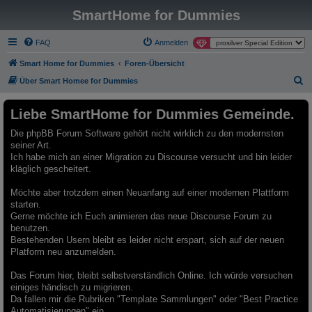
SmartHome for Dummies
FAQ
Anmelden
Smart Home for Dummies
Foren-Übersicht
S
Über Smart Homee for Dummies
u
Liebe SmartHome for Dummies Gemeinde.
c
h
Die phpBB Forum Software gehört nicht wirklich zu den modernsten
seiner Art.
e
Ich habe mich an einer Migration zu Discourse versucht und bin leider
kläglich gescheitert.
Möchte aber trotzdem einen Neuanfang auf einer modernen Plattform
starten.
Gerne möchte ich Euch animieren das neue Discourse Forum zu
benutzen.
Bestehenden Usern bleibt es leider nicht erspart, sich auf der neuen
Platform neu anzumelden.
Das Forum hier, bleibt selbstverständlich Online. Ich würde versuchen
einiges händisch zu migrieren.
Da fallen mir die Rubriken "Template Sammlungen" oder "Best Practice
Automatisierungen" ein.