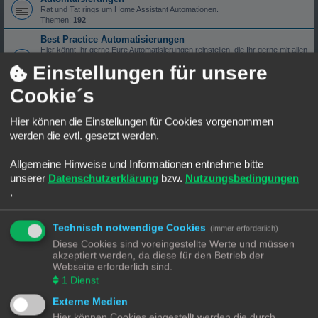
Rat und Tat rings um Home Assistant Automationen.
Themen:
192
Best Practice Automatisierungen
Hier könnt Ihr gerne Eure Automatisierungen reinstellen, die Ihr gerne mit allen
Teilen wollt. Einen kurze Beschreibung sowie ein Aussagekräftiger Titel sind
Einstellungen für unsere
erwünscht.
Themen:
17
Cookie´s
Templates Sammlung - Archiv - Nur Lesemodus
Die Unterkategorie Templates Sammlungen ist im Lesemodus.
Hier können die Einstellungen für Cookies vorgenommen
Hier geht es im neuen Kleid weiter
https://community-discourse.smarthome-f
... ammlung/12
werden die evtl. gesetzt werden.
Themen:
27
Blueprints
Allgemeine Hinweise und Informationen entnehme bitte
Platz und Raum für alles rund um Blueprints.
unserer
Datenschutzerklärung
bzw.
Nutzungsbedingungen
Themen:
7
.
Lovelace heißt jetzt Dashboard
Zeigt mal her eure gelungenen Dasboards.
Welche Sind eure Lieblings Karten.
Technisch notwendige Cookies
(immer erforderlich)
Und natürlich Rat und Tat zum Thema Dashboard.
Themen:
65
Diese Cookies sind voreingestellte Werte und müssen
akzeptiert werden, da diese für den Betrieb der
Ich werde verrückt mit YAML
Webseite erforderlich sind.
Bereich rings rum zum Thema Yaml und seine Tücken.
1
Dienst
Themen:
109
Externe Medien
Home Assistant Add-On's
Rings um Add-On's. Offizielle oder Custom.
Hier können Cookies eingestellt werden die durch