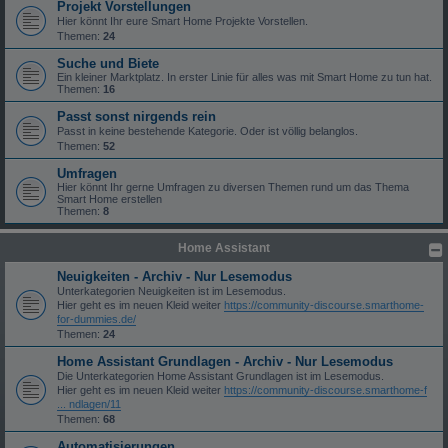
Projekt Vorstellungen
Hier könnt Ihr eure Smart Home Projekte Vorstellen.
Themen:
24
Suche und Biete
Ein kleiner Marktplatz. In erster Linie für alles was mit Smart Home zu tun hat.
Themen:
16
Passt sonst nirgends rein
Passt in keine bestehende Kategorie. Oder ist völlig belanglos.
Themen:
52
Umfragen
Hier könnt Ihr gerne Umfragen zu diversen Themen rund um das Thema
Smart Home erstellen
Themen:
8
Home Assistant
Neuigkeiten - Archiv - Nur Lesemodus
Unterkategorien Neuigkeiten ist im Lesemodus.
Hier geht es im neuen Kleid weiter
https://community-discourse.smarthome-
for-dummies.de/
Themen:
24
Home Assistant Grundlagen - Archiv - Nur Lesemodus
Die Unterkategorien Home Assistant Grundlagen ist im Lesemodus.
Hier geht es im neuen Kleid weiter
https://community-discourse.smarthome-f
... ndlagen/11
Themen:
68
Automatisierungen