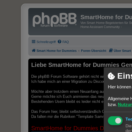
SmartHome for D
Von Smart Home Begeisterten für Sm
Home Assistant Community -
Schnellzugriff
FAQ
Smart Home for Dummies
Foren-Übersicht
Über Smart
Liebe SmartHome for Dummies Gem
Ein
Die phpBB Forum Software gehört nicht wirklich zu den mod
Ich habe mich an einer Migration zu Discourse versucht und 
Hier können 
Möchte aber trotzdem einen Neuanfang auf einer modernen 
Gerne möchte ich Euch animieren das neue Discourse For
Allgemeine 
Bestehenden Usern bleibt es leider nicht erspart, sich au
bzw.
Nutzu
Das Forum hier, bleibt selbstverständlich Online. Ich würd
Da fallen mir die Rubriken "Template Sammlungen" oder "B
Te
Die
SmartHome for Dummies Discourse Pl
den