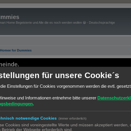
ummies
art Home Begeisterte und Alle die es noch werden wollen 😀 - Deutschsprachige
 Homee for Dummies
einde.
stellungen für unsere Cookie´s
ernsten seiner Art.
bin leider kläglich gescheitert.
die Einstellungen für Cookies vorgenommen werden die evtl. gesetz
Plattform starten.
um zu benutzen.
Hinweise und Informationen entnehme bitte unserer
Datenschutzerk
f der neuen Platform neu anzumelden.
ngsbedingungen
.
e versuchen einiges händisch zu migrieren.
est Practice Automatisierungen" ein.
chnisch notwendige Cookies
(immer erforderlich)
se Cookies sind voreingestellte Werte und müssen akzeptiert werden, d
atform
.
 Betrieb der Webseite erforderlich sind.