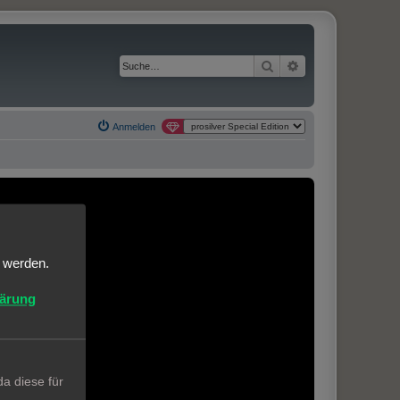
Suche
Erweiterte Suche
Anmelden
t werden.
lärung
a diese für