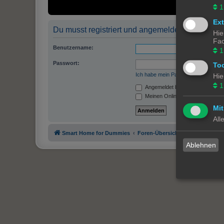
1
Ex
Du musst registriert und angemeldet sein, um P
Hie
Fac
Benutzername:
1
Passwort:
To
Ich habe mein Passwort vergessen
Hie
1
Angemeldet bleiben
Meinen Online-Status während d
Mit
All
Smart Home for Dummies
Foren-Übersicht
Ablehnen