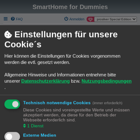
SmartHome for Dummies
FAQ
Anmelden
Smart Home for Dummies
Foren-Übersicht
Einstellungen für unsere
S
Über Smart Homee for Dummies
Cookie´s
u
Liebe SmartHome for Dummies Gemeinde.
c
Hier können die Einstellungen für Cookies vorgenommen
h
Die phpBB Forum Software gehört nicht wirklich zu den modernsten
werden die evtl. gesetzt werden.
seiner Art.
e
Ich habe mich an einer Migration zu Discourse versucht und bin leider
Allgemeine Hinweise und Informationen entnehme bitte
kläglich gescheitert.
unserer
Datenschutzerklärung
bzw.
Nutzungsbedingungen
Möchte aber trotzdem einen Neuanfang auf einer modernen Plattform
.
starten.
Gerne möchte ich Euch animieren das neue Discourse Forum zu
benutzen.
Technisch notwendige Cookies
(immer erforderlich)
Bestehenden Usern bleibt es leider nicht erspart, sich auf der neuen
Diese Cookies sind voreingestellte Werte und müssen
Platform neu anzumelden.
akzeptiert werden, da diese für den Betrieb der
Webseite erforderlich sind.
Das Forum hier, bleibt selbstverständlich Online. Ich würde versuchen
1
Dienst
einiges händisch zu migrieren.
Da fallen mir die Rubriken "Template Sammlungen" oder "Best Practice
Externe Medien
Automatisierungen" ein.