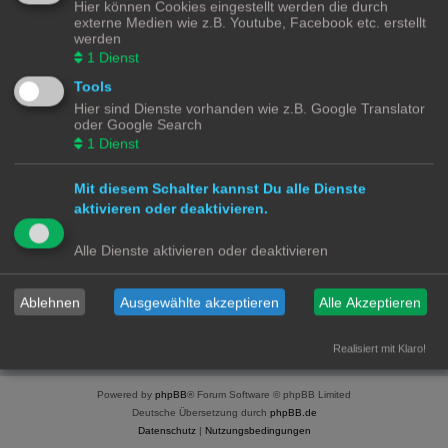
Hier können Cookies eingestellt werden die durch
SmartHome for Dummies Discourse Platform
externe Medien wie z.B. Youtube, Facebook etc. erstellt
.
werden
1
Dienst
Du musst registriert und angemeldet sein, um Profile
Tools
anzuschauen.
Hier sind Dienste vorhanden wie z.B. Google Translator
oder Google Search
Benutzername:
1
Dienst
Passwort:
Mit diesem Schalter kannst Du alle Dienste
aktivieren oder deaktivieren.
Ich habe mein Passwort vergessen
Alle Dienste aktivieren oder deaktivieren
Angemeldet bleiben
Meinen Online-Status während dieser Sitzung verbergen
Ablehnen
Ausgewählte akzeptieren
Alle Akzeptieren
Realisiert mit Klaro!
Smart Home for Dummies
Foren-Übersicht
Kontakt
Powered by
phpBB
® Forum Software © phpBB Limited
Deutsche Übersetzung durch
phpBB.de
Datenschutz
|
Nutzungsbedingungen