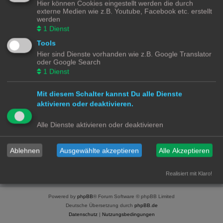
Hier können Cookies eingestellt werden die durch
SmartHome for Dummies Discourse Platform
externe Medien wie z.B. Youtube, Facebook etc. erstellt
.
werden
1
Dienst
Du musst registriert und angemeldet sein, um Profile
Tools
anzuschauen.
Hier sind Dienste vorhanden wie z.B. Google Translator
oder Google Search
Benutzername:
1
Dienst
Passwort:
Mit diesem Schalter kannst Du alle Dienste
aktivieren oder deaktivieren.
Ich habe mein Passwort vergessen
Alle Dienste aktivieren oder deaktivieren
Angemeldet bleiben
Meinen Online-Status während dieser Sitzung verbergen
Ablehnen
Ausgewählte akzeptieren
Alle Akzeptieren
Realisiert mit Klaro!
Smart Home for Dummies
Foren-Übersicht
Kontakt
Powered by
phpBB
® Forum Software © phpBB Limited
Deutsche Übersetzung durch
phpBB.de
Datenschutz
|
Nutzungsbedingungen