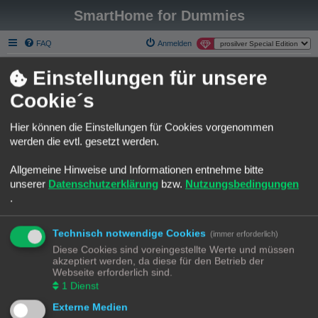
SmartHome for Dummies
FAQ
Anmelden
Smart Home for Dummies
Foren-Übersicht
Einstellungen für unsere
S
Über Smart Homee for Dummies
Cookie´s
u
Liebe SmartHome for Dummies Gemeinde.
c
Hier können die Einstellungen für Cookies vorgenommen
h
Die phpBB Forum Software gehört nicht wirklich zu den modernsten
werden die evtl. gesetzt werden.
seiner Art.
e
Ich habe mich an einer Migration zu Discourse versucht und bin leider
Allgemeine Hinweise und Informationen entnehme bitte
kläglich gescheitert.
unserer
Datenschutzerklärung
bzw.
Nutzungsbedingungen
Möchte aber trotzdem einen Neuanfang auf einer modernen Plattform
.
starten.
Gerne möchte ich Euch animieren das neue Discourse Forum zu
benutzen.
Technisch notwendige Cookies
(immer erforderlich)
Bestehenden Usern bleibt es leider nicht erspart, sich auf der neuen
Diese Cookies sind voreingestellte Werte und müssen
Platform neu anzumelden.
akzeptiert werden, da diese für den Betrieb der
Webseite erforderlich sind.
Das Forum hier, bleibt selbstverständlich Online. Ich würde versuchen
1
Dienst
einiges händisch zu migrieren.
Da fallen mir die Rubriken "Template Sammlungen" oder "Best Practice
Externe Medien
Automatisierungen" ein.