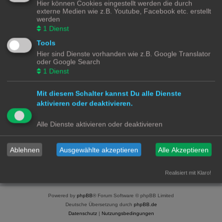
Hier können Cookies eingestellt werden die durch
SmartHome for Dummies Discourse Platform
externe Medien wie z.B. Youtube, Facebook etc. erstellt
.
werden
1
Dienst
Du musst registriert und angemeldet sein, um Profile
Tools
anzuschauen.
Hier sind Dienste vorhanden wie z.B. Google Translator
oder Google Search
Benutzername:
1
Dienst
Passwort:
Mit diesem Schalter kannst Du alle Dienste
aktivieren oder deaktivieren.
Ich habe mein Passwort vergessen
Alle Dienste aktivieren oder deaktivieren
Angemeldet bleiben
Meinen Online-Status während dieser Sitzung verbergen
Ablehnen
Ausgewählte akzeptieren
Alle Akzeptieren
Realisiert mit Klaro!
Smart Home for Dummies
Foren-Übersicht
Kontakt
Powered by
phpBB
® Forum Software © phpBB Limited
Deutsche Übersetzung durch
phpBB.de
Datenschutz
|
Nutzungsbedingungen