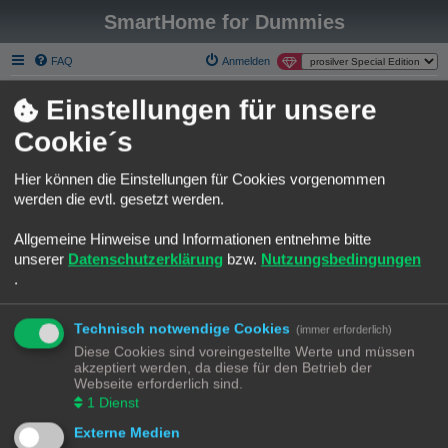
SmartHome for Dummies
FAQ
Anmelden
Smart Home for Dummies
Foren-Übersicht
Einstellungen für unsere
S
Über Smart Homee for Dummies
Cookie´s
u
Liebe SmartHome for Dummies Gemeinde.
c
Hier können die Einstellungen für Cookies vorgenommen
h
Die phpBB Forum Software gehört nicht wirklich zu den modernsten
werden die evtl. gesetzt werden.
seiner Art.
e
Ich habe mich an einer Migration zu Discourse versucht und bin leider
Allgemeine Hinweise und Informationen entnehme bitte
kläglich gescheitert.
unserer
Datenschutzerklärung
bzw.
Nutzungsbedingungen
Möchte aber trotzdem einen Neuanfang auf einer modernen Plattform
.
starten.
Gerne möchte ich Euch animieren das neue Discourse Forum zu
benutzen.
Technisch notwendige Cookies
(immer erforderlich)
Bestehenden Usern bleibt es leider nicht erspart, sich auf der neuen
Diese Cookies sind voreingestellte Werte und müssen
Platform neu anzumelden.
akzeptiert werden, da diese für den Betrieb der
Webseite erforderlich sind.
Das Forum hier, bleibt selbstverständlich Online. Ich würde versuchen
1
Dienst
einiges händisch zu migrieren.
Da fallen mir die Rubriken "Template Sammlungen" oder "Best Practice
Externe Medien
Automatisierungen" ein.