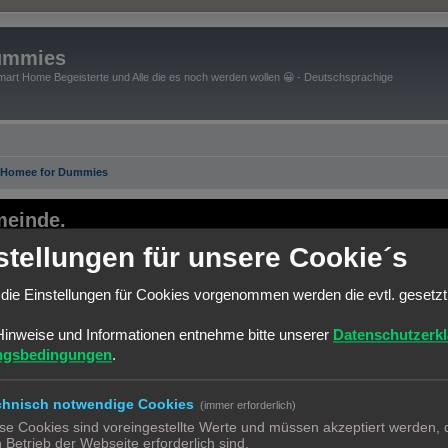
ummies
art Home Begeisterte und Alle die es noch werden wollen 😀 - Deutschsprachige
 Homee for Dummies
einde.
stellungen für unsere Cookie´s
ernsten seiner Art.
bin leider kläglich gescheitert.
die Einstellungen für Cookies vorgenommen werden die evtl. gesetz
Plattform starten.
um zu benutzen.
Hinweise und Informationen entnehme bitte unserer
Datenschutzerk
f der neuen Platform neu anzumelden.
ngsbedingungen
.
e versuchen einiges händisch zu migrieren.
est Practice Automatisierungen" ein.
chnisch notwendige Cookies
(immer erforderlich)
se Cookies sind voreingestellte Werte und müssen akzeptiert werden, d
atform
.
 Betrieb der Webseite erforderlich sind.