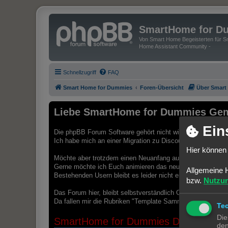
SmartHome for D
Von Smart Home Begeisterten für Sm
Home Assistant Community -
Schnellzugriff
FAQ
Smart Home for Dummies
Foren-Übersicht
Über Smart
Liebe SmartHome for Dummies Gem
Ein
Die phpBB Forum Software gehört nicht wirklich zu den mod
Ich habe mich an einer Migration zu Discourse versucht und 
Hier können 
Möchte aber trotzdem einen Neuanfang auf einer modernen 
Gerne möchte ich Euch animieren das neue Discourse For
Allgemeine 
Bestehenden Usern bleibt es leider nicht erspart, sich au
bzw.
Nutzu
Das Forum hier, bleibt selbstverständlich Online. Ich würd
Da fallen mir die Rubriken "Template Sammlungen" oder "B
Te
Die
SmartHome for Dummies Discourse Pl
den