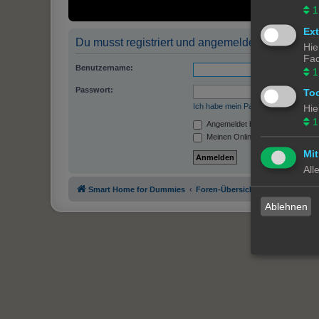
1
Ex
Du musst registriert und angemeldet sein, um P
Hie
Fac
Benutzername:
1
Passwort:
To
Ich habe mein Passwort vergessen
Hie
1
Angemeldet bleiben
Meinen Online-Status während d
Mit
All
Smart Home for Dummies
Foren-Übersicht
Ablehnen