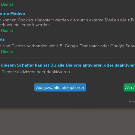
Dienst
terne Medien
rofile anzuschauen.
r können Cookies eingestellt werden die durch externe Medien wie z.B
ebook etc. erstellt werden
Dienst
ols
r sind Dienste vorhanden wie z.B. Google Translator oder Google Sear
Dienst
ieser Sitzung verbergen
 diesem Schalter kannst Du alle Dienste aktivieren oder deaktivier
e Dienste aktivieren oder deaktivieren
Kontakt
Impressum
Über Smart Homee for Dummies
Alle
Ausgewählte akzeptieren
Alle 
Powered by
phpBB
® Forum Software © phpBB Limited
Deutsche Übersetzung durch
phpBB.de
Real
Datenschutz
|
Nutzungsbedingungen