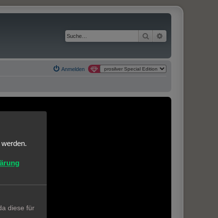
Suche
Erweiterte Suche
Anmelden
t werden.
lärung
a diese für