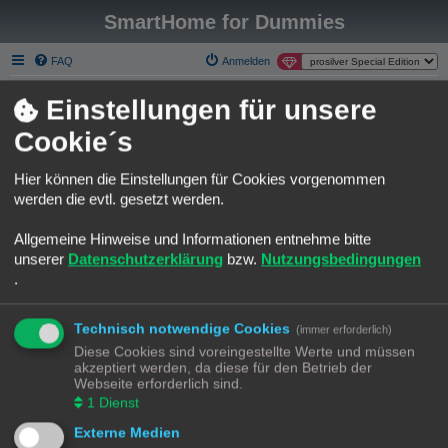
SmartHome for Dummies
FAQ
Anmelden
Smart Home for Dummies
Foren-Übersicht
Einstellungen für unsere
S
Über Smart Homee for Dummies
Cookie´s
u
Liebe SmartHome for Dummies Gemeinde.
c
Hier können die Einstellungen für Cookies vorgenommen
h
Die phpBB Forum Software gehört nicht wirklich zu den modernsten
werden die evtl. gesetzt werden.
seiner Art.
e
Ich habe mich an einer Migration zu Discourse versucht und bin leider
Allgemeine Hinweise und Informationen entnehme bitte
kläglich gescheitert.
unserer
Datenschutzerklärung
bzw.
Nutzungsbedingungen
Möchte aber trotzdem einen Neuanfang auf einer modernen Plattform
.
starten.
Gerne möchte ich Euch animieren das neue Discourse Forum zu
benutzen.
Technisch notwendige Cookies
(immer erforderlich)
Bestehenden Usern bleibt es leider nicht erspart, sich auf der neuen
Diese Cookies sind voreingestellte Werte und müssen
Platform neu anzumelden.
akzeptiert werden, da diese für den Betrieb der
Webseite erforderlich sind.
Das Forum hier, bleibt selbstverständlich Online. Ich würde versuchen
1
Dienst
einiges händisch zu migrieren.
Da fallen mir die Rubriken "Template Sammlungen" oder "Best Practice
Externe Medien
Automatisierungen" ein.