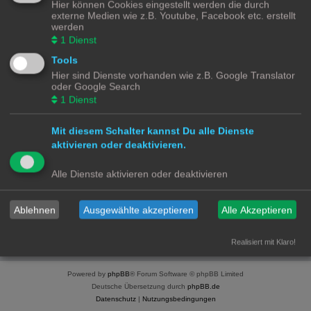
Hier können Cookies eingestellt werden die durch
SmartHome for Dummies Discourse Platform
externe Medien wie z.B. Youtube, Facebook etc. erstellt
.
werden
1
Dienst
Du musst dich anmelden, um in diesem Forum Beiträge zu
Tools
zitieren.
Hier sind Dienste vorhanden wie z.B. Google Translator
oder Google Search
Benutzername:
1
Dienst
Passwort:
Mit diesem Schalter kannst Du alle Dienste
aktivieren oder deaktivieren.
Ich habe mein Passwort vergessen
Alle Dienste aktivieren oder deaktivieren
Angemeldet bleiben
Meinen Online-Status während dieser Sitzung verbergen
Ablehnen
Ausgewählte akzeptieren
Alle Akzeptieren
Realisiert mit Klaro!
Smart Home for Dummies
Foren-Übersicht
Kontakt
Powered by
phpBB
® Forum Software © phpBB Limited
Deutsche Übersetzung durch
phpBB.de
Datenschutz
|
Nutzungsbedingungen