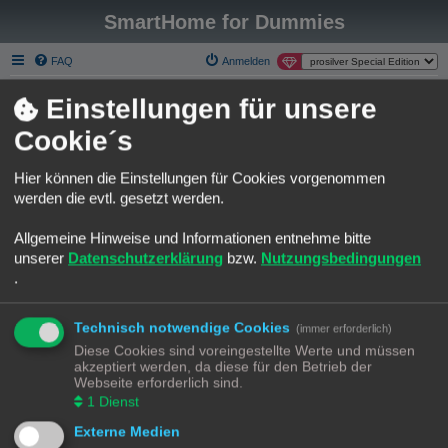
SmartHome for Dummies
FAQ
Anmelden
Smart Home for Dummies
Foren-Übersicht
Suche
Aktive Themen
Einstellungen für unsere
S
Über Smart Homee for Dummies
Cookie´s
u
Liebe SmartHome for Dummies Gemeinde.
c
Hier können die Einstellungen für Cookies vorgenommen
h
Die phpBB Forum Software gehört nicht wirklich zu den modernsten
werden die evtl. gesetzt werden.
seiner Art.
e
Ich habe mich an einer Migration zu Discourse versucht und bin leider
Allgemeine Hinweise und Informationen entnehme bitte
kläglich gescheitert.
unserer
Datenschutzerklärung
bzw.
Nutzungsbedingungen
Möchte aber trotzdem einen Neuanfang auf einer modernen Plattform
.
starten.
Gerne möchte ich Euch animieren das neue Discourse Forum zu
Technisch notwendige Cookies
benutzen.
(immer erforderlich)
Bestehenden Usern bleibt es leider nicht erspart, sich auf der neuen
Diese Cookies sind voreingestellte Werte und müssen
Platform neu anzumelden.
akzeptiert werden, da diese für den Betrieb der
Webseite erforderlich sind.
Das Forum hier, bleibt selbstverständlich Online. Ich würde versuchen
1
Dienst
einiges händisch zu migrieren.
Da fallen mir die Rubriken "Template Sammlungen" oder "Best Practice
Externe Medien
Automatisierungen" ein.