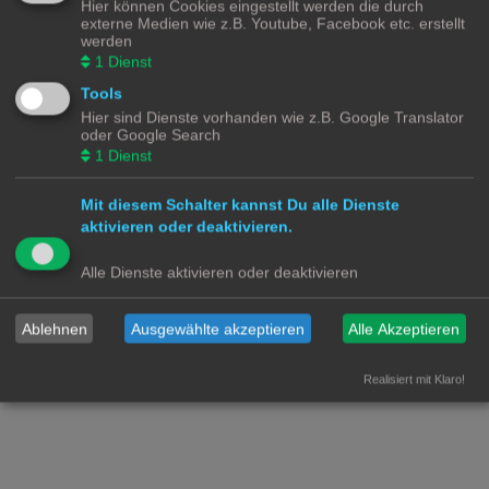
Hier können Cookies eingestellt werden die durch
externe Medien wie z.B. Youtube, Facebook etc. erstellt
SmartHome for Dummies Discourse Platform
.
werden
1
Dienst
Aktive Themen
Tools
Zur erweiterten Suche
Hier sind Dienste vorhanden wie z.B. Google Translator
Die Suche ergab 0 Treffer • Seite
1
von
1
oder Google Search
Es wurden keine passenden Ergebnisse gefunden.
1
Dienst
Die Suche ergab 0 Treffer • Seite
1
von
1
Gehe zu
Mit diesem Schalter kannst Du alle Dienste
aktivieren oder deaktivieren.
Smart Home for Dummies
Foren-Übersicht
Kontakt
Alle Dienste aktivieren oder deaktivieren
Powered by
phpBB
® Forum Software © phpBB Limited
Deutsche Übersetzung durch
phpBB.de
Ablehnen
Ausgewählte akzeptieren
Alle Akzeptieren
Datenschutz
|
Nutzungsbedingungen
Realisiert mit Klaro!