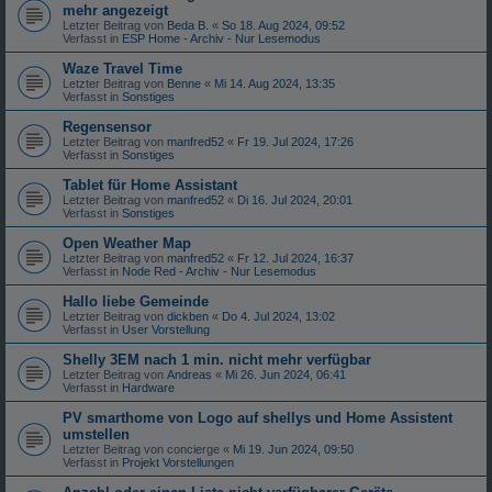
mehr angezeigt
Letzter Beitrag von
Beda B.
«
So 18. Aug 2024, 09:52
Verfasst in
ESP Home - Archiv - Nur Lesemodus
Waze Travel Time
Letzter Beitrag von
Benne
«
Mi 14. Aug 2024, 13:35
Verfasst in
Sonstiges
Regensensor
Letzter Beitrag von
manfred52
«
Fr 19. Jul 2024, 17:26
Verfasst in
Sonstiges
Tablet für Home Assistant
Letzter Beitrag von
manfred52
«
Di 16. Jul 2024, 20:01
Verfasst in
Sonstiges
Open Weather Map
Letzter Beitrag von
manfred52
«
Fr 12. Jul 2024, 16:37
Verfasst in
Node Red - Archiv - Nur Lesemodus
Hallo liebe Gemeinde
Letzter Beitrag von
dickben
«
Do 4. Jul 2024, 13:02
Verfasst in
User Vorstellung
Shelly 3EM nach 1 min. nicht mehr verfügbar
Letzter Beitrag von
Andreas
«
Mi 26. Jun 2024, 06:41
Verfasst in
Hardware
PV smarthome von Logo auf shellys und Home Assistent
umstellen
Letzter Beitrag von
concierge
«
Mi 19. Jun 2024, 09:50
Verfasst in
Projekt Vorstellungen