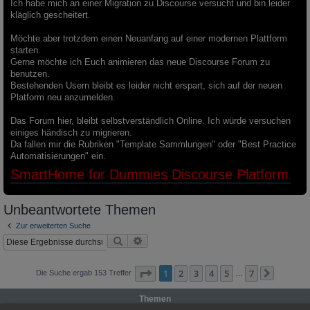
Ich habe mich an einer Migration zu Discourse versucht und bin leider
kläglich gescheitert.
Möchte aber trotzdem einen Neuanfang auf einer modernen Plattform
starten.
Gerne möchte ich Euch animieren das neue Discourse Forum zu
benutzen.
Bestehenden Usern bleibt es leider nicht erspart, sich auf der neuen
Platform neu anzumelden.
Das Forum hier, bleibt selbstverständlich Online. Ich würde versuchen
einiges händisch zu migrieren.
Da fallen mir die Rubriken "Template Sammlungen" oder "Best Practice
Automatisierungen" ein.
SmartHome for Dummies Discourse Platform
.
Unbeantwortete Themen
Zur erweiterten Suche
Suche
Erweiterte Suche
Seite
1
von
7
1
2
3
4
5
7
Die Suche ergab 153 Treffer
…
Nächst
Themen