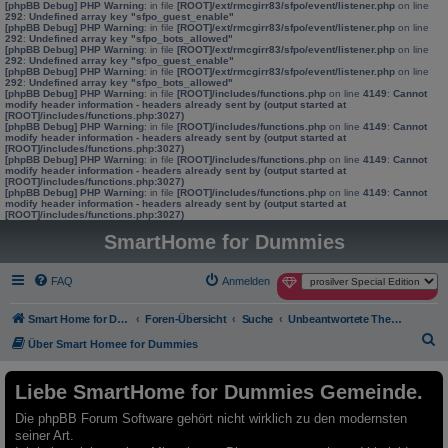
[phpBB Debug] PHP Warning
: in file
[ROOT]/ext/rmcgirr83/sfpo/event/listener.php
on line
292
:
Undefined array key "sfpo_guest_enable"
[phpBB Debug] PHP Warning
: in file
[ROOT]/ext/rmcgirr83/sfpo/event/listener.php
on line
292
:
Undefined array key "sfpo_bots_allowed"
[phpBB Debug] PHP Warning
: in file
[ROOT]/ext/rmcgirr83/sfpo/event/listener.php
on line
292
:
Undefined array key "sfpo_guest_enable"
[phpBB Debug] PHP Warning
: in file
[ROOT]/ext/rmcgirr83/sfpo/event/listener.php
on line
292
:
Undefined array key "sfpo_bots_allowed"
[phpBB Debug] PHP Warning
: in file
[ROOT]/includes/functions.php
on line
4149
:
Cannot
modify header information - headers already sent by (output started at
[ROOT]/includes/functions.php:3027)
[phpBB Debug] PHP Warning
: in file
[ROOT]/includes/functions.php
on line
4149
:
Cannot
modify header information - headers already sent by (output started at
[ROOT]/includes/functions.php:3027)
[phpBB Debug] PHP Warning
: in file
[ROOT]/includes/functions.php
on line
4149
:
Cannot
modify header information - headers already sent by (output started at
[ROOT]/includes/functions.php:3027)
[phpBB Debug] PHP Warning
: in file
[ROOT]/includes/functions.php
on line
4149
:
Cannot
modify header information - headers already sent by (output started at
[ROOT]/includes/functions.php:3027)
SmartHome for Dummies
FAQ
Anmelden
Smart Home for Dummies
Foren-Übersicht
Suche
Unbeantwortete Themen
S
Über Smart Homee for Dummies
u
Liebe SmartHome for Dummies Gemeinde.
c
h
Die phpBB Forum Software gehört nicht wirklich zu den modernsten
seiner Art.
e