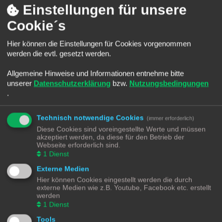
Einstellungen für unsere
HomeAssistant ---> System ---> Protokoll
Letzter Beitrag von
pms
«
Mo 21. Jul 2025, 10:01
Verfasst in
Sonstiges
Cookie´s
HA 20205.5 ständig werden Geräte erkannt?
Letzter Beitrag von
fisch
«
Fr 9. Mai 2025, 07:14
Hier können die Einstellungen für Cookies vorgenommen
Verfasst in
Sonstiges
werden die evtl. gesetzt werden.
Produkte des Herstellers "MEROSS"
Letzter Beitrag von
DESASTER75
«
Do 17. Okt 2024, 08:55
Verfasst in
Passt sonst nirgends rein
Allgemeine Hinweise und Informationen entnehme bitte
unserer
Datenschutzerklärung
bzw.
Nutzungsbedingungen
Software "AddToHomeKit" - AMAZON-Geräte zu
AppleHomeKit hinzufügen - Sinnvoll = ?
.
Letzter Beitrag von
DESASTER75
«
Do 17. Okt 2024, 08:52
Verfasst in
Passt sonst nirgends rein
Technisch notwendige Cookies
Alexa Gerät auswählen
(immer erforderlich)
Letzter Beitrag von
Snash
«
Do 10. Okt 2024, 01:02
Diese Cookies sind voreingestellte Werte und müssen
Verfasst in
Ich werde verrückt mit YAML
akzeptiert werden, da diese für den Betrieb der
Webseite erforderlich sind.
Ersteinrichtung Smartfriendsbrige in Homeassistant
Letzter Beitrag von
Manu
«
Mi 9. Okt 2024, 19:14
1
Dienst
Verfasst in
Home Assistant Add-On's
Externe Medien
2024.10: Beta release notes
Letzter Beitrag von
Osorkon
«
Fr 27. Sep 2024, 22:35
Hier können Cookies eingestellt werden die durch
Verfasst in
Neuigkeiten - Archiv - Nur Lesemodus
externe Medien wie z.B. Youtube, Facebook etc. erstellt
werden
Biete: 3x EVE Window Guard
1
Dienst
Letzter Beitrag von
manowar2000
«
Di 17. Sep 2024, 11:39
Verfasst in
Suche und Biete
Tools