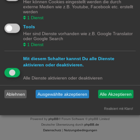
Hier können Cookies eingestellt werden die durch
externe Medien wie z.B. Youtube, Facebook etc. erstellt
SmartHome for Dummies Discourse Platform
.
werden
1
Dienst
Anmelden
Tools
Hier sind Dienste vorhanden wie z.B. Google Translator
Benutzername:
oder Google Search
1
Dienst
Passwort:
Mit diesem Schalter kannst Du alle Dienste
Ich habe mein Passwort vergessen
aktivieren oder deaktivieren.
Angemeldet bleiben
Alle Dienste aktivieren oder deaktivieren
Meinen Online-Status während dieser Sitzung verbergen
Ablehnen
Ausgewählte akzeptieren
Alle Akzeptieren
Smart Home for Dummies
Foren-Übersicht
Kontakt
Realisiert mit Klaro!
Powered by
phpBB
® Forum Software © phpBB Limited
Deutsche Übersetzung durch
phpBB.de
Datenschutz
|
Nutzungsbedingungen