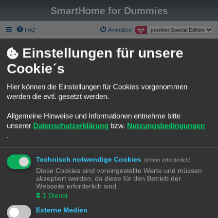
SmartHome for Dummies
FAQ
Anmelden
Smart Home for Dummies
Foren-Übersicht
Einstellungen für unsere
S
Über Smart Homee for Dummies
Cookie´s
u
Liebe SmartHome for Dummies Gemeinde.
c
Hier können die Einstellungen für Cookies vorgenommen
h
Die phpBB Forum Software gehört nicht wirklich zu den modernsten
werden die evtl. gesetzt werden.
seiner Art.
e
Ich habe mich an einer Migration zu Discourse versucht und bin leider
Allgemeine Hinweise und Informationen entnehme bitte
kläglich gescheitert.
unserer
Datenschutzerklärung
bzw.
Nutzungsbedingungen
Möchte aber trotzdem einen Neuanfang auf einer modernen Plattform
.
starten.
Gerne möchte ich Euch animieren das neue Discourse Forum zu
Technisch notwendige Cookies
benutzen.
(immer erforderlich)
Bestehenden Usern bleibt es leider nicht erspart, sich auf der neuen
Diese Cookies sind voreingestellte Werte und müssen
Platform neu anzumelden.
akzeptiert werden, da diese für den Betrieb der
Webseite erforderlich sind.
Das Forum hier, bleibt selbstverständlich Online. Ich würde versuchen
1
Dienst
einiges händisch zu migrieren.
Da fallen mir die Rubriken "Template Sammlungen" oder "Best Practice
Externe Medien
Automatisierungen" ein.