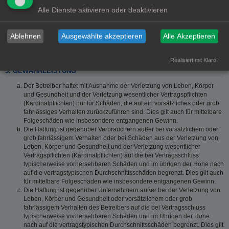
Software von phpBB Limited (www.phpbb.com) handelt;
Alle Dienste aktivieren oder deaktivieren
deutschsprachige Informationen werden durch die deutschsprachige
Community unter www.phpbb.de zur Verfügung gestellt. Beide haben
keinen Einfluss auf die Art und Weise, wie die Software verwendet wird.
Ablehnen
Ausgewählte akzeptieren
Alle Akzeptieren
Sie können insbesondere die Verwendung der Software für bestimmte
Zwecke nicht untersagen oder auf Inhalte fremder Foren Einfluss
nehmen.
Realisiert mit Klaro!
5. GEWÄHRLEISTUNG
Der Betreiber haftet mit Ausnahme der Verletzung von Leben, Körper
und Gesundheit und der Verletzung wesentlicher Vertragspflichten
(Kardinalpflichten) nur für Schäden, die auf ein vorsätzliches oder grob
fahrlässiges Verhalten zurückzuführen sind. Dies gilt auch für mittelbare
Folgeschäden wie insbesondere entgangenen Gewinn.
Die Haftung ist gegenüber Verbrauchern außer bei vorsätzlichem oder
grob fahrlässigem Verhalten oder bei Schäden aus der Verletzung von
Leben, Körper und Gesundheit und der Verletzung wesentlicher
Vertragspflichten (Kardinalpflichten) auf die bei Vertragsschluss
typischerweise vorhersehbaren Schäden und im übrigen der Höhe nach
auf die vertragstypischen Durchschnittsschäden begrenzt. Dies gilt auch
für mittelbare Folgeschäden wie insbesondere entgangenen Gewinn.
Die Haftung ist gegenüber Unternehmern außer bei der Verletzung von
Leben, Körper und Gesundheit oder vorsätzlichem oder grob
fahrlässigem Verhalten des Betreibers auf die bei Vertragsschluss
typischerweise vorhersehbaren Schäden und im Übrigen der Höhe
nach auf die vertragstypischen Durchschnittsschäden begrenzt. Dies gilt