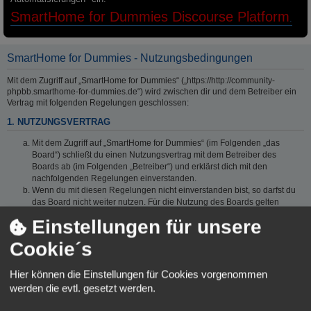
SmartHome for Dummies Discourse Platform
.
SmartHome for Dummies - Nutzungsbedingungen
Mit dem Zugriff auf „SmartHome for Dummies“ („https://http://community-
phpbb.smarthome-for-dummies.de“) wird zwischen dir und dem Betreiber ein
Vertrag mit folgenden Regelungen geschlossen:
1. NUTZUNGSVERTRAG
Mit dem Zugriff auf „SmartHome for Dummies“ (im Folgenden „das
Board“) schließt du einen Nutzungsvertrag mit dem Betreiber des
Boards ab (im Folgenden „Betreiber“) und erklärst dich mit den
nachfolgenden Regelungen einverstanden.
Wenn du mit diesen Regelungen nicht einverstanden bist, so darfst du
das Board nicht weiter nutzen. Für die Nutzung des Boards gelten
jeweils die an dieser Stelle veröffentlichten Regelungen.
Einstellungen für unsere
Der Nutzungsvertrag wird auf unbestimmte Zeit geschlossen und kann
von beiden Seiten ohne Einhaltung einer Frist jederzeit gekündigt
Cookie´s
werden.
2. EINRÄUMUNG VON NUTZUNGSRECHTEN
Hier können die Einstellungen für Cookies vorgenommen
werden die evtl. gesetzt werden.
Mit dem Erstellen eines Beitrags erteilst du dem Betreiber ein einfaches,
zeitlich und räumlich unbeschränktes und unentgeltliches Recht, deinen