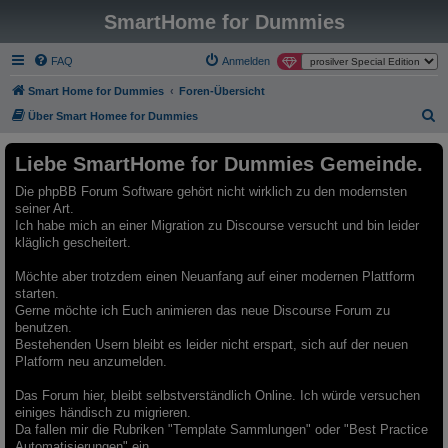
SmartHome for Dummies
FAQ
Anmelden
Smart Home for Dummies
Foren-Übersicht
S
Über Smart Homee for Dummies
u
Liebe SmartHome for Dummies Gemeinde.
c
h
Die phpBB Forum Software gehört nicht wirklich zu den modernsten
seiner Art.
e
Ich habe mich an einer Migration zu Discourse versucht und bin leider
kläglich gescheitert.
Möchte aber trotzdem einen Neuanfang auf einer modernen Plattform
starten.
Gerne möchte ich Euch animieren das neue Discourse Forum zu
benutzen.
Bestehenden Usern bleibt es leider nicht erspart, sich auf der neuen
Platform neu anzumelden.
Das Forum hier, bleibt selbstverständlich Online. Ich würde versuchen
einiges händisch zu migrieren.
Da fallen mir die Rubriken "Template Sammlungen" oder "Best Practice
Automatisierungen" ein.