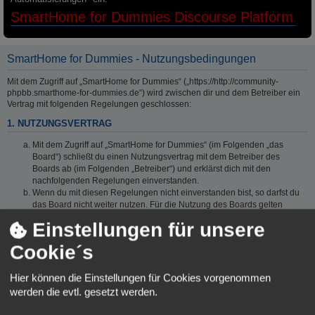
SmartHome for Dummies Discourse Platform
.
SmartHome for Dummies - Nutzungsbedingungen
Mit dem Zugriff auf „SmartHome for Dummies“ („https://http://community-
phpbb.smarthome-for-dummies.de“) wird zwischen dir und dem Betreiber ein
Vertrag mit folgenden Regelungen geschlossen:
1. NUTZUNGSVERTRAG
Mit dem Zugriff auf „SmartHome for Dummies“ (im Folgenden „das
Board“) schließt du einen Nutzungsvertrag mit dem Betreiber des
Boards ab (im Folgenden „Betreiber“) und erklärst dich mit den
nachfolgenden Regelungen einverstanden.
Wenn du mit diesen Regelungen nicht einverstanden bist, so darfst du
das Board nicht weiter nutzen. Für die Nutzung des Boards gelten
jeweils die an dieser Stelle veröffentlichten Regelungen.
Einstellungen für unsere
Der Nutzungsvertrag wird auf unbestimmte Zeit geschlossen und kann
von beiden Seiten ohne Einhaltung einer Frist jederzeit gekündigt
Cookie´s
werden.
2. EINRÄUMUNG VON NUTZUNGSRECHTEN
Hier können die Einstellungen für Cookies vorgenommen
werden die evtl. gesetzt werden.
Mit dem Erstellen eines Beitrags erteilst du dem Betreiber ein einfaches,
zeitlich und räumlich unbeschränktes und unentgeltliches Recht, deinen