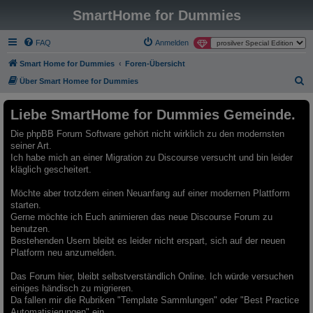
SmartHome for Dummies
FAQ
Anmelden
Smart Home for Dummies
Foren-Übersicht
S
Über Smart Homee for Dummies
u
Liebe SmartHome for Dummies Gemeinde.
c
h
Die phpBB Forum Software gehört nicht wirklich zu den modernsten
seiner Art.
e
Ich habe mich an einer Migration zu Discourse versucht und bin leider
kläglich gescheitert.
Möchte aber trotzdem einen Neuanfang auf einer modernen Plattform
starten.
Gerne möchte ich Euch animieren das neue Discourse Forum zu
benutzen.
Bestehenden Usern bleibt es leider nicht erspart, sich auf der neuen
Platform neu anzumelden.
Das Forum hier, bleibt selbstverständlich Online. Ich würde versuchen
einiges händisch zu migrieren.
Da fallen mir die Rubriken "Template Sammlungen" oder "Best Practice
Automatisierungen" ein.