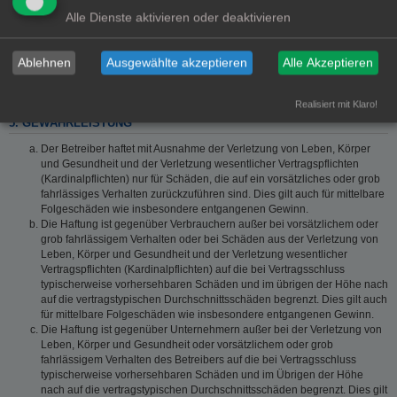
Software von phpBB Limited (www.phpbb.com) handelt;
Alle Dienste aktivieren oder deaktivieren
deutschsprachige Informationen werden durch die deutschsprachige
Community unter www.phpbb.de zur Verfügung gestellt. Beide haben
keinen Einfluss auf die Art und Weise, wie die Software verwendet wird.
Ablehnen
Ausgewählte akzeptieren
Alle Akzeptieren
Sie können insbesondere die Verwendung der Software für bestimmte
Zwecke nicht untersagen oder auf Inhalte fremder Foren Einfluss
nehmen.
Realisiert mit Klaro!
5. GEWÄHRLEISTUNG
Der Betreiber haftet mit Ausnahme der Verletzung von Leben, Körper
und Gesundheit und der Verletzung wesentlicher Vertragspflichten
(Kardinalpflichten) nur für Schäden, die auf ein vorsätzliches oder grob
fahrlässiges Verhalten zurückzuführen sind. Dies gilt auch für mittelbare
Folgeschäden wie insbesondere entgangenen Gewinn.
Die Haftung ist gegenüber Verbrauchern außer bei vorsätzlichem oder
grob fahrlässigem Verhalten oder bei Schäden aus der Verletzung von
Leben, Körper und Gesundheit und der Verletzung wesentlicher
Vertragspflichten (Kardinalpflichten) auf die bei Vertragsschluss
typischerweise vorhersehbaren Schäden und im übrigen der Höhe nach
auf die vertragstypischen Durchschnittsschäden begrenzt. Dies gilt auch
für mittelbare Folgeschäden wie insbesondere entgangenen Gewinn.
Die Haftung ist gegenüber Unternehmern außer bei der Verletzung von
Leben, Körper und Gesundheit oder vorsätzlichem oder grob
fahrlässigem Verhalten des Betreibers auf die bei Vertragsschluss
typischerweise vorhersehbaren Schäden und im Übrigen der Höhe
nach auf die vertragstypischen Durchschnittsschäden begrenzt. Dies gilt