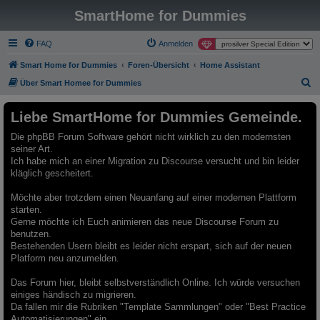
SmartHome for Dummies
FAQ
Anmelden
Smart Home for Dummies
Foren-Übersicht
Home Assistant
S
Über Smart Homee for Dummies
u
Liebe SmartHome for Dummies Gemeinde.
c
h
Die phpBB Forum Software gehört nicht wirklich zu den modernsten
seiner Art.
e
Ich habe mich an einer Migration zu Discourse versucht und bin leider
kläglich gescheitert.
Möchte aber trotzdem einen Neuanfang auf einer modernen Plattform
starten.
Gerne möchte ich Euch animieren das neue Discourse Forum zu
benutzen.
Bestehenden Usern bleibt es leider nicht erspart, sich auf der neuen
Platform neu anzumelden.
Das Forum hier, bleibt selbstverständlich Online. Ich würde versuchen
einiges händisch zu migrieren.
Da fallen mir die Rubriken "Template Sammlungen" oder "Best Practice
Automatisierungen" ein.