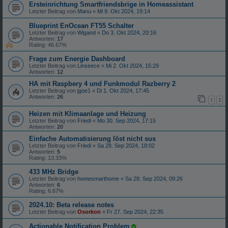
Ersteinrichtung Smartfriendsbrige in Homeassistant
Letzter Beitrag von
Manu
«
Mi 9. Okt 2024, 19:14
Blueprint EnOcean FT55 Schalter
Letzter Beitrag von
Wigand
«
Do 3. Okt 2024, 20:16
Antworten:
17
Rating: 46.67%
Frage zum Energie Dashboard
Letzter Beitrag von
Linseece
«
Mi 2. Okt 2024, 15:29
Antworten:
12
HA mit Raspbery 4 und Funkmodul Razberry 2
Letzter Beitrag von
jgoe1
«
Di 1. Okt 2024, 17:45
Antworten:
26
1
2
Heizen mit Klimaanlage und Heizung
Letzter Beitrag von
Friedi
«
Mo 30. Sep 2024, 17:15
Antworten:
20
Einfache Automatisierung löst nicht sus
Letzter Beitrag von
Friedi
«
Sa 28. Sep 2024, 18:02
Antworten:
5
Rating: 13.33%
433 MHz Bridge
Letzter Beitrag von
homesmarthome
«
Sa 28. Sep 2024, 09:26
Antworten:
6
Rating: 6.67%
2024.10: Beta release notes
Letzter Beitrag von
Osorkon
«
Fr 27. Sep 2024, 22:35
Actionable Notification Problem