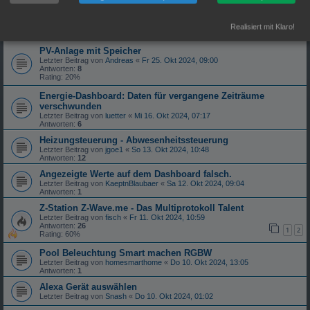
Automatisierung: Bedingung => Datum von / bis
Letzter Beitrag von
Cambodurix
«
Fr 25. Okt 2024, 16:54
Realisiert mit Klaro!
Antworten:
3
PV-Anlage mit Speicher
Letzter Beitrag von
Andreas
«
Fr 25. Okt 2024, 09:00
Antworten:
8
Rating: 20%
Energie-Dashboard: Daten für vergangene Zeiträume
verschwunden
Letzter Beitrag von
luetter
«
Mi 16. Okt 2024, 07:17
Antworten:
6
Heizungsteuerung - Abwesenheitssteuerung
Letzter Beitrag von
jgoe1
«
So 13. Okt 2024, 10:48
Antworten:
12
Angezeigte Werte auf dem Dashboard falsch.
Letzter Beitrag von
KaeptnBlaubaer
«
Sa 12. Okt 2024, 09:04
Antworten:
1
Z-Station Z-Wave.me - Das Multiprotokoll Talent
Letzter Beitrag von
fisch
«
Fr 11. Okt 2024, 10:59
Antworten:
26
1
2
Rating: 60%
Pool Beleuchtung Smart machen RGBW
Letzter Beitrag von
homesmarthome
«
Do 10. Okt 2024, 13:05
Antworten:
1
Alexa Gerät auswählen
Letzter Beitrag von
Snash
«
Do 10. Okt 2024, 01:02