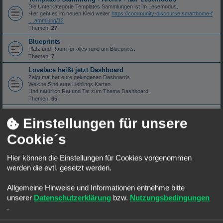
Die Unterkategorie Templates Sammlungen ist im Lesemodus.
Hier geht es im neuen Kleid weiter
https://community-discourse.smarthome-f
... ammlung/12
Themen:
27
Blueprints
Platz und Raum für alles rund um Blueprints.
Themen:
7
Lovelace heißt jetzt Dashboard
Zeigt mal her eure gelungenen Dasboards.
Welche Sind eure Lieblings Karten.
Und natürlich Rat und Tat zum Thema Dashboard.
Themen:
65
Ich werde verrückt mit YAML
Einstellungen für unsere
Bereich rings rum zum Thema Yaml und seine Tücken.
Themen:
109
Cookie´s
Home Assistant Add-On's
Rings um Add-On's. Offizielle oder Custom.
Themen:
57
Hier können die Einstellungen für Cookies vorgenommen
werden die evtl. gesetzt werden.
Home Assistant Cloud / Nabu Casaa
Themen rund um Home Assistant Cloud und Nabu Casa.
Themen:
4
Allgemeine Hinweise und Informationen entnehme bitte
unserer
Datenschutzerklärung
bzw.
Nutzungsbedingungen
Hardware
Was ist die geeignete Hardware für Home Assistant? SD-Karte oder doch
.
SSD?
Themen:
78