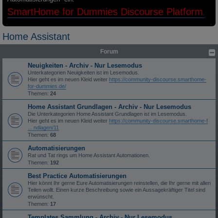
SmartHome for Dummies Discourse Platform
.
Home Assistant
Forum
Neuigkeiten - Archiv - Nur Lesemodus
Unterkategorien Neuigkeiten ist im Lesemodus.
Hier geht es im neuen Kleid weiter
https://community-discourse.smarthome-
for-dummies.de/
Themen:
24
Home Assistant Grundlagen - Archiv - Nur Lesemodus
Die Unterkategorien Home Assistant Grundlagen ist im Lesemodus.
Hier geht es im neuen Kleid weiter
https://community-discourse.smarthome-f
... ndlagen/11
Themen:
68
Automatisierungen
Rat und Tat rings um Home Assistant Automationen.
Themen:
192
Best Practice Automatisierungen
Hier könnt Ihr gerne Eure Automatisierungen reinstellen, die Ihr gerne mit allen
Teilen wollt. Einen kurze Beschreibung sowie ein Aussagekräftiger Titel sind
erwünscht.
Themen:
17
Templates Sammlung - Archiv - Nur Lesemodus