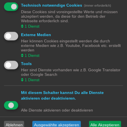
Technisch notwendige Cookies
Sonstiges
(immer erforderlich)
Keine passende Kategorie? Bzw. Allgemeine Diskussionen rund um Home
Diese Cookies sind voreingestellte Werte und müssen
Assistant.
akzeptiert werden, da diese für den Betrieb der
Themen:
169
Webseite erforderlich sind.
1
Dienst
Aktive Themen
Externe Medien
Frage: Wolf Heizung in HA integrieren
Letzter Beitrag von
Cyhyryiys
«
Mi 27. Aug 2025, 17:09
Hier können Cookies eingestellt werden die durch
Antworten:
45
externe Medien wie z.B. Youtube, Facebook etc. erstellt
1
2
Rating: 13.33%
werden
HomeAssistant ---> System ---> Protokoll
1
Dienst
Letzter Beitrag von
pms
«
Mo 21. Jul 2025, 10:01
Tools
Rasenbewässerung
Hier sind Dienste vorhanden wie z.B. Google Translator
Letzter Beitrag von
alex.wehner
«
Fr 27. Jun 2025, 07:16
oder Google Search
Antworten:
62
1
2
3
Rating: 100%
1
Dienst
HA 20205.5 ständig werden Geräte erkannt?
Letzter Beitrag von
fisch
«
Fr 9. Mai 2025, 07:14
Mit diesem Schalter kannst Du alle Dienste
InverterLife (Tuya) kompatibel?
aktivieren oder deaktivieren.
Letzter Beitrag von
DavidWeber
«
Mo 7. Apr 2025, 10:24
Antworten:
15
Rating: 13.33%
Alle Dienste aktivieren oder deaktivieren
Conditional Card | Türschloss
Letzter Beitrag von
Linseece
«
Mo 3. Mär 2025, 16:17
Antworten:
2
Ablehnen
Ausgewählte akzeptieren
Alle Akzeptieren
Rating: 6.67%