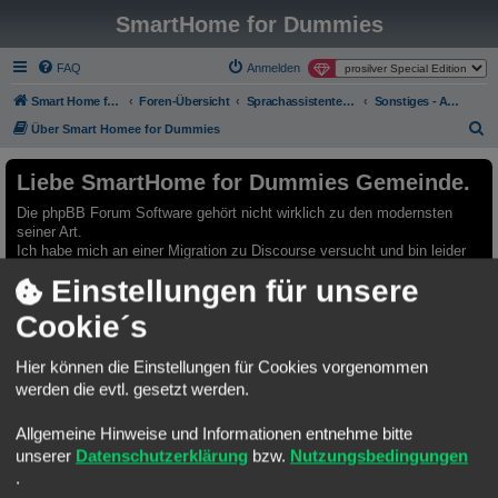
SmartHome for Dummies
FAQ
Anmelden
Smart Home for Dummies
Foren-Übersicht
Sprachassistenten - Archiv - Nur Lesemodus
Sonstiges - Archiv - Nur Lesemodus
S
Über Smart Homee for Dummies
u
Liebe SmartHome for Dummies Gemeinde.
c
h
Die phpBB Forum Software gehört nicht wirklich zu den modernsten
seiner Art.
e
Ich habe mich an einer Migration zu Discourse versucht und bin leider
kläglich gescheitert.
Einstellungen für unsere
Möchte aber trotzdem einen Neuanfang auf einer modernen Plattform
Cookie´s
starten.
Gerne möchte ich Euch animieren das neue Discourse Forum zu
benutzen.
Hier können die Einstellungen für Cookies vorgenommen
Bestehenden Usern bleibt es leider nicht erspart, sich auf der neuen
werden die evtl. gesetzt werden.
Platform neu anzumelden.
Allgemeine Hinweise und Informationen entnehme bitte
Das Forum hier, bleibt selbstverständlich Online. Ich würde versuchen
unserer
Datenschutzerklärung
bzw.
Nutzungsbedingungen
einiges händisch zu migrieren.
Da fallen mir die Rubriken "Template Sammlungen" oder "Best Practice
.
Automatisierungen" ein.