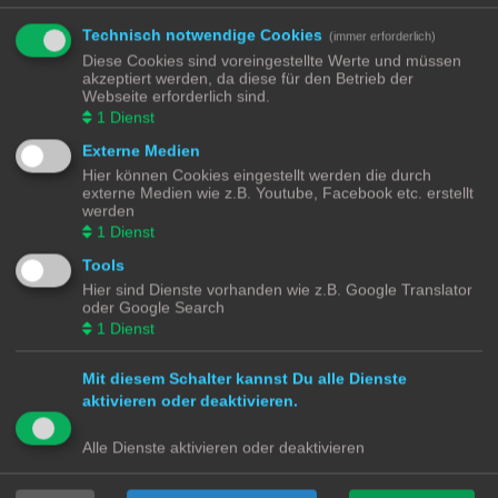
SmartHome for Dummies Discourse Platform
.
Technisch notwendige Cookies
(immer erforderlich)
Diese Cookies sind voreingestellte Werte und müssen
akzeptiert werden, da diese für den Betrieb der
Sonstiges - Archiv - Nur Lesemodus
Webseite erforderlich sind.
1
Dienst
Forumsregeln
Hier geht es im neuen Kleid weiter
Externe Medien
https://community-discourse.smarthome-for-
Hier können Cookies eingestellt werden die durch
dummies.de/
externe Medien wie z.B. Youtube, Facebook etc. erstellt
werden
1
Dienst
Suche
Erweiterte Suche
Neues Thema
3 Themen • Seite
1
von
1
Tools
Hier sind Dienste vorhanden wie z.B. Google Translator
Themen
oder Google Search
Smart Display (ala Echo Show) mit Assist
1
Dienst
Letzter Beitrag von
Jim_OS
«
Di 2. Jan 2024, 12:32
Antworten:
6
Mit diesem Schalter kannst Du alle Dienste
Smart Speaker
Letzter Beitrag von
Andreas
«
Mo 14. Aug 2023, 13:05
aktivieren oder deaktivieren.
Antworten:
2
Rating: 6.67%
Alle Dienste aktivieren oder deaktivieren
Suche SELVE Rolladenintegration
Letzter Beitrag von
pms
«
So 21. Mai 2023, 19:58
Antworten:
2