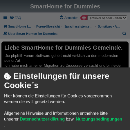
SmartHome for Dummies
FAQ
Anmelden
Smart Home for Dummies
Foren-Übersicht
Sprachassistenten - Archiv - Nur Lesemodus
Sonstiges - Archiv - Nur Lesemodus
S
Über Smart Homee for Dummies
u
Liebe SmartHome for Dummies Gemeinde.
c
h
Die phpBB Forum Software gehört nicht wirklich zu den modernsten
seiner Art.
e
Ich habe mich an einer Migration zu Discourse versucht und bin leider
kläglich gescheitert.
Einstellungen für unsere
Möchte aber trotzdem einen Neuanfang auf einer modernen Plattform
Cookie´s
starten.
Gerne möchte ich Euch animieren das neue Discourse Forum zu
benutzen.
Hier können die Einstellungen für Cookies vorgenommen
Bestehenden Usern bleibt es leider nicht erspart, sich auf der neuen
werden die evtl. gesetzt werden.
Platform neu anzumelden.
Allgemeine Hinweise und Informationen entnehme bitte
Das Forum hier, bleibt selbstverständlich Online. Ich würde versuchen
unserer
Datenschutzerklärung
bzw.
Nutzungsbedingungen
einiges händisch zu migrieren.
Da fallen mir die Rubriken "Template Sammlungen" oder "Best Practice
.
Automatisierungen" ein.