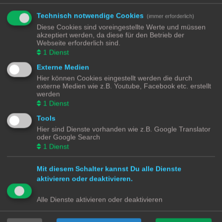
SmartHome for Dummies Discourse Platform
.
Technisch notwendige Cookies
(immer erforderlich)
Diese Cookies sind voreingestellte Werte und müssen
akzeptiert werden, da diese für den Betrieb der
Sonstiges - Archiv - Nur Lesemodus
Webseite erforderlich sind.
1
Dienst
Forumsregeln
Hier geht es im neuen Kleid weiter
Externe Medien
https://community-discourse.smarthome-for-
Hier können Cookies eingestellt werden die durch
dummies.de/
externe Medien wie z.B. Youtube, Facebook etc. erstellt
werden
1
Dienst
Suche
Erweiterte Suche
Neues Thema
3 Themen • Seite
1
von
1
Tools
Hier sind Dienste vorhanden wie z.B. Google Translator
Themen
oder Google Search
Smart Display (ala Echo Show) mit Assist
1
Dienst
Letzter Beitrag von
Jim_OS
«
Di 2. Jan 2024, 12:32
Antworten:
6
Mit diesem Schalter kannst Du alle Dienste
Smart Speaker
Letzter Beitrag von
Andreas
«
Mo 14. Aug 2023, 13:05
aktivieren oder deaktivieren.
Antworten:
2
Rating: 6.67%
Alle Dienste aktivieren oder deaktivieren
Suche SELVE Rolladenintegration
Letzter Beitrag von
pms
«
So 21. Mai 2023, 19:58
Antworten:
2