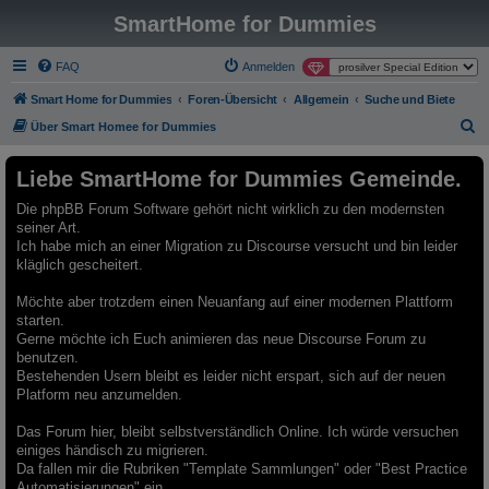
SmartHome for Dummies
FAQ
Anmelden
Smart Home for Dummies
Foren-Übersicht
Allgemein
Suche und Biete
S
Über Smart Homee for Dummies
u
Liebe SmartHome for Dummies Gemeinde.
c
h
Die phpBB Forum Software gehört nicht wirklich zu den modernsten
seiner Art.
e
Ich habe mich an einer Migration zu Discourse versucht und bin leider
kläglich gescheitert.
Möchte aber trotzdem einen Neuanfang auf einer modernen Plattform
starten.
Gerne möchte ich Euch animieren das neue Discourse Forum zu
benutzen.
Bestehenden Usern bleibt es leider nicht erspart, sich auf der neuen
Platform neu anzumelden.
Das Forum hier, bleibt selbstverständlich Online. Ich würde versuchen
einiges händisch zu migrieren.
Da fallen mir die Rubriken "Template Sammlungen" oder "Best Practice
Automatisierungen" ein.