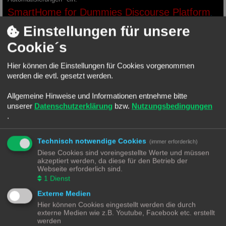
SmartHome for Dummies Discourse Platform
.
Einstellungen für unsere
Suche und Biete
Cookie´s
Suche
Erweiterte Suche
Neues Thema
16 Themen • Seite
1
von
1
Hier können die Einstellungen für Cookies vorgenommen
werden die evtl. gesetzt werden.
Themen
Biete: 3x EVE Window Guard
Allgemeine Hinweise und Informationen entnehme bitte
Letzter Beitrag von
manowar2000
«
Di 17. Sep 2024, 11:39
unserer
Datenschutzerklärung
bzw.
Nutzungsbedingungen
Aktuelle Angebote - Schnäppchen gefunden
.
Letzter Beitrag von
mondface
«
Mi 17. Jul 2024, 16:01
Antworten:
28
1
2
Rating: 46.67%
Technisch notwendige Cookies
(immer erforderlich)
Biete: diverses
Diese Cookies sind voreingestellte Werte und müssen
Letzter Beitrag von
Chriz
«
Mo 10. Jun 2024, 16:22
akzeptiert werden, da diese für den Betrieb der
Antworten:
1
Webseite erforderlich sind.
Biete - Bluetooth IR Stromzähler - iNODE Energey Meter
1
Dienst
Letzter Beitrag von
PX80
«
Do 21. Dez 2023, 10:06
Externe Medien
Synology DS718+ 10GB RAM
Letzter Beitrag von
Hamudulu
«
Mo 27. Nov 2023, 17:40
Hier können Cookies eingestellt werden die durch
Antworten:
1
externe Medien wie z.B. Youtube, Facebook etc. erstellt
Biete: Zimaboard 832
werden
Letzter Beitrag von
Chriz
«
Mo 4. Sep 2023, 11:05