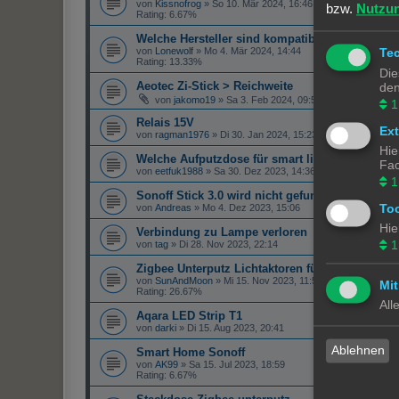
von
Kissnofrog
»
So 10. Mär 2024, 16:46
bzw.
Nutzu
Rating: 6.67%
Welche Hersteller sind kompatibel zu Lupus (zi
von
Lonewolf
»
Mo 4. Mär 2024, 14:44
Te
Rating: 13.33%
Die
Aeotec Zi-Stick > Reichweite
den
von
jakomo19
»
Sa 3. Feb 2024, 09:53
1
Relais 15V
Ex
von
ragman1976
»
Di 30. Jan 2024, 15:23
Hie
Welche Aufputzdose für smart light?
Fac
von
eetfuk1988
»
Sa 30. Dez 2023, 14:36
1
Sonoff Stick 3.0 wird nicht gefunden
To
von
Andreas
»
Mo 4. Dez 2023, 15:06
Hie
Verbindung zu Lampe verloren
1
von
tag
»
Di 28. Nov 2023, 22:14
Zigbee Unterputz Lichtaktoren für mehrere Scha
von
SunAndMoon
»
Mi 15. Nov 2023, 11:57
Mit
Rating: 26.67%
All
Aqara LED Strip T1
von
darki
»
Di 15. Aug 2023, 20:41
Ablehnen
Smart Home Sonoff
von
AK99
»
Sa 15. Jul 2023, 18:59
Rating: 6.67%