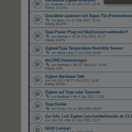
Steckdose Zigbee unterputz
von
Andreas
»
Do 19. Jan 2023, 20:40
Rating: 26.67%
Gaszähler auslesen mit Aqara Tür-/Fensterkont
von
pms
»
Fr 10. Mär 2023, 13:48
Rating: 66.67%
Tuya Power Plug mit SkyConnect verbinden?
von
Markus
»
Sa 25. Feb 2023, 22:47
Rating: 6.67%
Zigbee/Tuya Temperature Humidity Sensor
von
Sirius
»
Mo 2. Jan 2023, 20:40
deCONZ-Verbindungen
von
Andreas
»
Mo 23. Mai 2022, 18:48
Rating: 20%
Zigbee Hardware Talk
von
Jim_OS
»
Mi 27. Okt 2021, 19:06
Rating: 6.67%
Zigbee auf Tuya oder Tasmota
von
Andreas
»
Mo 4. Apr 2022, 13:30
Tuya Geräte
von
Chriz
»
Fr 11. Mär 2022, 08:00
Zur Info: Lidl Zigbee Leuchmittel/Geräte ab 13
von
Jim_OS
»
Mo 13. Dez 2021, 11:27
GU10 Lampen