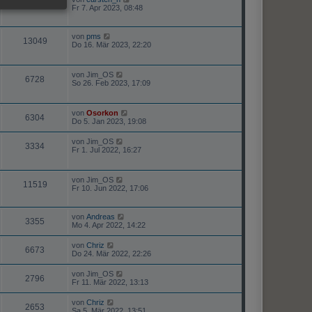
7160
Fr 7. Apr 2023, 08:48
von
pms
13049
Do 16. Mär 2023, 22:20
von
Jim_OS
6728
So 26. Feb 2023, 17:09
von
Osorkon
6304
Do 5. Jan 2023, 19:08
von
Jim_OS
3334
Fr 1. Jul 2022, 16:27
von
Jim_OS
11519
Fr 10. Jun 2022, 17:06
von
Andreas
3355
Mo 4. Apr 2022, 14:22
von
Chriz
6673
Do 24. Mär 2022, 22:26
von
Jim_OS
2796
Fr 11. Mär 2022, 13:13
von
Chriz
2653
Sa 5. Mär 2022, 13:51