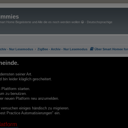
ummies
art Home Begeisterte und Alle die es noch werden wollen 😀 - Deutschsprachige
rchiv - Nur Lesemodus
ZigBee - Archiv - Nur Lesemodus
Über Smart Homee fo
einde.
ernsten seiner Art.
bin leider kläglich gescheitert.
Plattform starten.
um zu benutzen.
f der neuen Platform neu anzumelden.
e versuchen einiges händisch zu migrieren.
est Practice Automatisierungen" ein.
atform
.