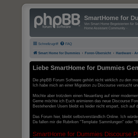
SmartHome for D
Von Smart Home Begeisterten für Sm
Home Assistant Community -
Schnellzugriff
FAQ
Smart Home for Dummies
Foren-Übersicht
Hardware - A
Liebe SmartHome for Dummies Gem
Die phpBB Forum Software gehört nicht wirklich zu den mod
Ich habe mich an einer Migration zu Discourse versucht und 
Möchte aber trotzdem einen Neuanfang auf einer modernen 
Gerne möchte ich Euch animieren das neue Discourse For
Bestehenden Usern bleibt es leider nicht erspart, sich au
Das Forum hier, bleibt selbstverständlich Online. Ich würd
Da fallen mir die Rubriken "Template Sammlungen" oder "B
SmartHome for Dummies Discourse Pl