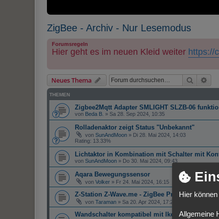
ZigBee - Archiv - Nur Lesemodus
Forumsregeln
Hier geht es im neuen Kleid weiter
https:/
Suche
Erw
Neues Thema
THEMEN
Zigbee2Mqtt Adapter SMLIGHT SLZB-06 funktion
von
Beda B.
»
Sa 28. Sep 2024, 10:35
Rolladenaktor zeigt Status "Unbekannt"
von
SunAndMoon
»
Di 28. Mai 2024, 14:03
Rating: 13.33%
Lichtaktor in Kombination mit Schalter mit Kont
von
SunAndMoon
»
Do 30. Mai 2024, 09:43
Ein
Aqara Bewegungssensor
von
Volker
»
Fr 24. Mai 2024, 16:15
Z-Station Z-Wave.me - ZigBee Probleme
Hier können 
von
Taraman
»
Sa 20. Apr 2024, 17:22
Allgemeine 
Wandschalter kompatibel mit Ikea Tradfri