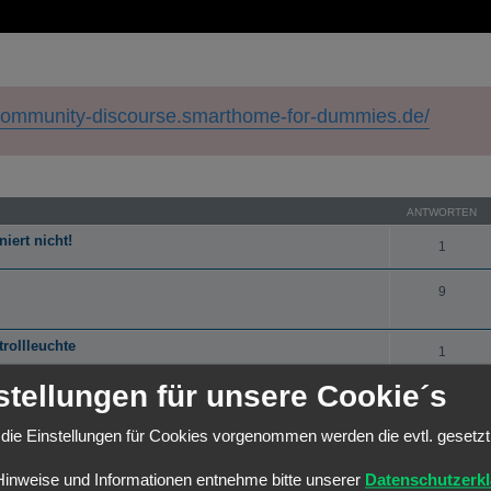
/community-discourse.smarthome-for-dummies.de/
eiterte Suche
ANTWORTEN
iert nicht!
1
9
rollleuchte
1
stellungen für unsere Cookie´s
2
die Einstellungen für Cookies vorgenommen werden die evtl. gesetz
13
Hinweise und Informationen entnehme bitte unserer
Datenschutzerk
9