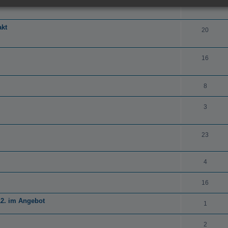
13
akt
20
16
8
3
23
4
16
.12. im Angebot
1
2