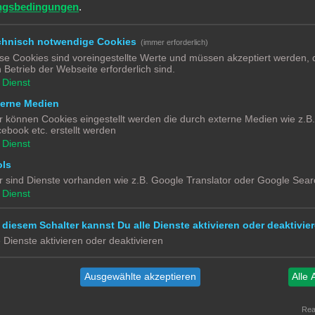
ngsbedingungen
.
gbee) ?
4
chnisch notwendige Cookies
(immer erforderlich)
se Cookies sind voreingestellte Werte und müssen akzeptiert werden, d
 Betrieb der Webseite erforderlich sind.
3
Dienst
4
terne Medien
r können Cookies eingestellt werden die durch externe Medien wie z.B
3
ebook etc. erstellt werden
Dienst
3
ols
r sind Dienste vorhanden wie z.B. Google Translator oder Google Sear
8
Dienst
lter
9
 diesem Schalter kannst Du alle Dienste aktivieren oder deaktivier
e Dienste aktivieren oder deaktivieren
2
Ausgewählte akzeptieren
Alle 
18
Real