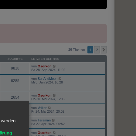
1
2
Nächste
26 Themen
ZUGRIFFE
LETZTER BEITRAG
von
Osorkon
9818
Sa 28. Sep 2024, 11:02
von
SunAndMoon
6285
Mi 5. Jun 2024, 10:28
von
Osorkon
2654
Do 30. Mai 2024, 12:12
von
Volker
2950
Fr 24. Mai 2024, 20:02
von
Taraman
t werden.
17351
Sa 27. Apr 2024, 00:52
lärung
von
Osorkon
11199