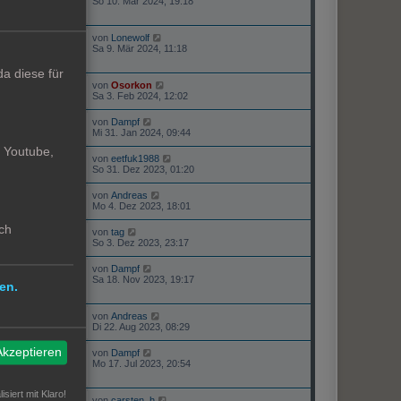
So 10. Mär 2024, 19:18
von
Lonewolf
6041
Sa 9. Mär 2024, 11:18
a diese für
von
Osorkon
3383
Sa 3. Feb 2024, 12:02
von
Dampf
3475
Mi 31. Jan 2024, 09:44
. Youtube,
von
eetfuk1988
3335
So 31. Dez 2023, 01:20
von
Andreas
3573
Mo 4. Dez 2023, 18:01
ch
von
tag
6007
So 3. Dez 2023, 23:17
von
Dampf
4624
Sa 18. Nov 2023, 19:17
en.
von
Andreas
2807
Di 22. Aug 2023, 08:29
Akzeptieren
von
Dampf
6964
Mo 17. Jul 2023, 20:54
isiert mit Klaro!
von
carsten_h