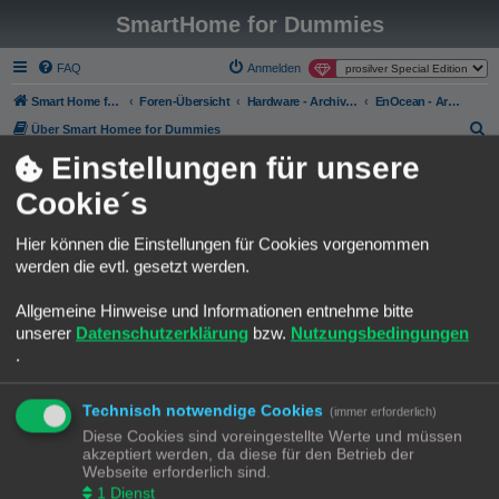
SmartHome for Dummies
FAQ
Anmelden
Smart Home for Dummies
Foren-Übersicht
Hardware - Archiv - Nur Lesemodus
EnOcean - Archiv - Nur Lesemodus
S
Über Smart Homee for Dummies
u
Einstellungen für unsere
Liebe SmartHome for Dummies Gemeinde.
c
Cookie´s
h
Die phpBB Forum Software gehört nicht wirklich zu den modernsten
seiner Art.
e
Hier können die Einstellungen für Cookies vorgenommen
Ich habe mich an einer Migration zu Discourse versucht und bin leider
werden die evtl. gesetzt werden.
kläglich gescheitert.
Möchte aber trotzdem einen Neuanfang auf einer modernen Plattform
Allgemeine Hinweise und Informationen entnehme bitte
starten.
unserer
Datenschutzerklärung
bzw.
Nutzungsbedingungen
Gerne möchte ich Euch animieren das neue Discourse Forum zu
.
benutzen.
Bestehenden Usern bleibt es leider nicht erspart, sich auf der neuen
Platform neu anzumelden.
Technisch notwendige Cookies
(immer erforderlich)
Diese Cookies sind voreingestellte Werte und müssen
Das Forum hier, bleibt selbstverständlich Online. Ich würde versuchen
akzeptiert werden, da diese für den Betrieb der
einiges händisch zu migrieren.
Webseite erforderlich sind.
Da fallen mir die Rubriken "Template Sammlungen" oder "Best Practice
1
Dienst
Automatisierungen" ein.