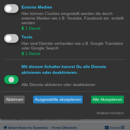
SmartHome for Dummies Discourse Platform
Externe Medien
.
Hier können Cookies eingestellt werden die durch
externe Medien wie z.B. Youtube, Facebook etc. erstellt
EnOcean - Archiv - Nur Lesemodus
werden
1
Dienst
Forumsregeln
Hier geht es im neuen Kleid weiter
Tools
https://community-discourse.smarthome-for-
Hier sind Dienste vorhanden wie z.B. Google Translator
dummies.de/
oder Google Search
1
Dienst
Suche
Erweiterte Suche
Neues Thema
Mit diesem Schalter kannst Du alle Dienste
0 Themen • Seite
1
von
1
aktivieren oder deaktivieren.
In diesem Forum gibt es keine Themen oder Beiträge.
Gehe zu
Alle Dienste aktivieren oder deaktivieren
BERECHTIGUNGEN IN DIESEM FORUM
Ablehnen
Ausgewählte akzeptieren
Alle Akzeptieren
Du darfst
keine
neuen Themen in diesem Forum erstellen.
Du darfst
keine
Antworten zu Themen in diesem Forum erstellen.
Du darfst deine Beiträge in diesem Forum
nicht
ändern.
Realisiert mit Klaro!
Du darfst deine Beiträge in diesem Forum
nicht
löschen.
Du darfst
keine
Dateianhänge in diesem Forum erstellen.
Smart Home for Dummies
Foren-Übersicht
Kontakt