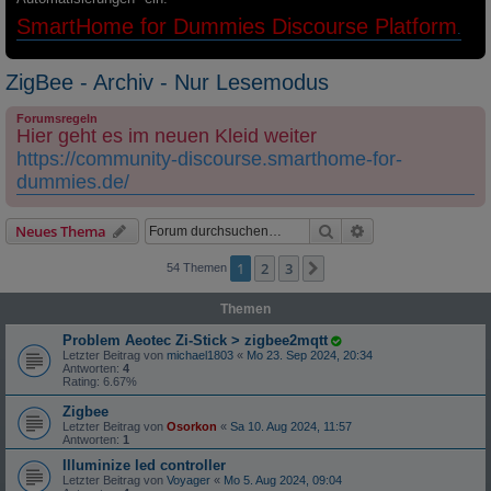
SmartHome for Dummies Discourse Platform
.
ZigBee - Archiv - Nur Lesemodus
Forumsregeln
Hier geht es im neuen Kleid weiter
https://community-discourse.smarthome-for-
dummies.de/
Suche
Erweiterte Suche
Neues Thema
1
2
3
Nächste
54 Themen
Themen
Problem Aeotec Zi-Stick > zigbee2mqtt
Letzter Beitrag von
michael1803
«
Mo 23. Sep 2024, 20:34
Antworten:
4
Rating: 6.67%
Zigbee
Letzter Beitrag von
Osorkon
«
Sa 10. Aug 2024, 11:57
Antworten:
1
Illuminize led controller
Letzter Beitrag von
Voyager
«
Mo 5. Aug 2024, 09:04