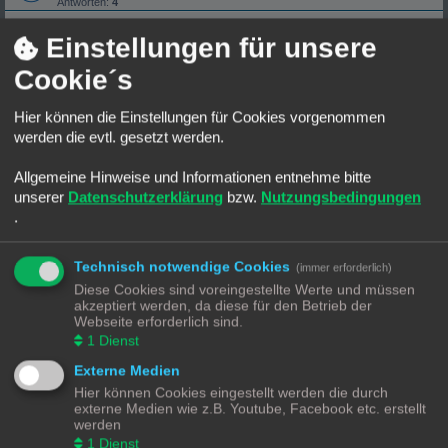
Antworten:
4
Garagentorsteuerung mit Nous switch b3Z
Einstellungen für unsere
Letzter Beitrag von
oemmes
«
So 4. Aug 2024, 00:22
Antworten:
2
Cookie´s
Zigbee2mqtt Signalstärke LQI richtig (?) interpretieren
Letzter Beitrag von
Schorsch-4711
«
So 21. Jul 2024, 12:24
Antworten:
2
Rating: 6.67%
Hier können die Einstellungen für Cookies vorgenommen
werden die evtl. gesetzt werden.
Zigbee (Tuya) Datensicherung und Netzstabilität/Mesh
Letzter Beitrag von
Dampf
«
Fr 21. Jun 2024, 16:48
Antworten:
5
Allgemeine Hinweise und Informationen entnehme bitte
Wechsel von deCONZ zu Zigbee2MQTT
unserer
Datenschutzerklärung
bzw.
Nutzungsbedingungen
Letzter Beitrag von
Osorkon
«
Sa 24. Feb 2024, 13:24
Antworten:
53
.
1
2
3
Rating: 73.33%
Better Thermostat und Fallback Temperatur-Sensor
Technisch notwendige Cookies
Letzter Beitrag von
Dampf
«
Mi 14. Feb 2024, 23:11
(immer erforderlich)
Antworten:
4
Diese Cookies sind voreingestellte Werte und müssen
Rating: 13.33%
akzeptiert werden, da diese für den Betrieb der
Zigbee2mqtt - Hue Dimmschalter Binding TOGGLE statt
Webseite erforderlich sind.
ON/OFF
1
Dienst
Letzter Beitrag von
Dampf
«
So 28. Jan 2024, 19:27
Antworten:
8
Externe Medien
Z2M "spinnt" immer mehr
Hier können Cookies eingestellt werden die durch
Letzter Beitrag von
Jim_OS
«
So 21. Jan 2024, 14:38
externe Medien wie z.B. Youtube, Facebook etc. erstellt
Antworten:
14
Rating: 6.67%
werden
1
Dienst
Erfahrungen mit Aqara HKT