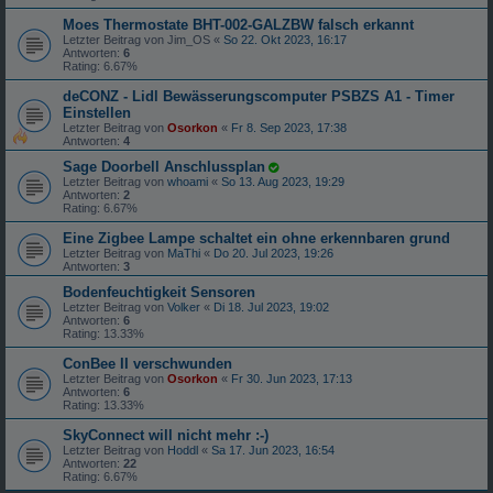
Moes Thermostate BHT-002-GALZBW falsch erkannt
Letzter Beitrag von
Jim_OS
«
So 22. Okt 2023, 16:17
Antworten:
6
Rating: 6.67%
deCONZ - Lidl Bewässerungscomputer PSBZS A1 - Timer
Einstellen
Letzter Beitrag von
Osorkon
«
Fr 8. Sep 2023, 17:38
Antworten:
4
Sage Doorbell Anschlussplan
Letzter Beitrag von
whoami
«
So 13. Aug 2023, 19:29
Antworten:
2
Rating: 6.67%
Eine Zigbee Lampe schaltet ein ohne erkennbaren grund
Letzter Beitrag von
MaThi
«
Do 20. Jul 2023, 19:26
Antworten:
3
Bodenfeuchtigkeit Sensoren
Letzter Beitrag von
Volker
«
Di 18. Jul 2023, 19:02
Antworten:
6
Rating: 13.33%
ConBee II verschwunden
Letzter Beitrag von
Osorkon
«
Fr 30. Jun 2023, 17:13
Antworten:
6
Rating: 13.33%
SkyConnect will nicht mehr :-)
Letzter Beitrag von
Hoddl
«
Sa 17. Jun 2023, 16:54
Antworten:
22
Rating: 6.67%