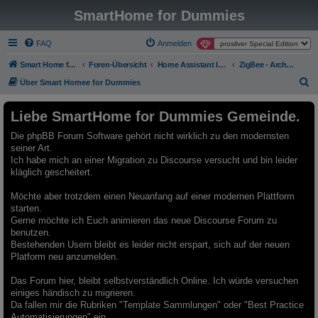
SmartHome for Dummies
FAQ
Anmelden
Smart Home for Dummies
Foren-Übersicht
Home Assistant Integrationen - Archiv - Nur Lesemodus
ZigBee - Archiv - Nur Lesemodus
S
Über Smart Homee for Dummies
u
Liebe SmartHome for Dummies Gemeinde.
c
h
Die phpBB Forum Software gehört nicht wirklich zu den modernsten
seiner Art.
e
Ich habe mich an einer Migration zu Discourse versucht und bin leider
kläglich gescheitert.
Möchte aber trotzdem einen Neuanfang auf einer modernen Plattform
starten.
Gerne möchte ich Euch animieren das neue Discourse Forum zu
benutzen.
Bestehenden Usern bleibt es leider nicht erspart, sich auf der neuen
Platform neu anzumelden.
Das Forum hier, bleibt selbstverständlich Online. Ich würde versuchen
einiges händisch zu migrieren.
Da fallen mir die Rubriken "Template Sammlungen" oder "Best Practice
Automatisierungen" ein.