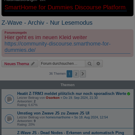
SmartHome for Dummies Discourse Platform
.
Z-Wave - Archiv - Nur Lesemodus
Forumsregeln
Hier geht es im neuen Kleid weiter
https://community-discourse.smarthome-for-
dummies.de/
Suche
Erweiterte Suche
Neues Thema
1
2
Nächste
36 Themen
Themen
Heatit Z-TRM3 meldet plötzlich nur noch sporadisch Werte
Letzter Beitrag von
Osorkon
«
Do 19. Sep 2024, 21:30
Antworten:
2
Rating: 6.67%
Umstieg von Zwave JS zu Zwave JS UI
Letzter Beitrag von
homesmarthome
«
So 18. Aug 2024, 12:54
Antworten:
9
Rating: 20%
Z-Wave JS - Dead Nodes - Erkenen und automatisch Ping