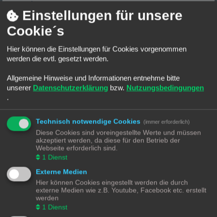
absetzen
Letzter Beitrag von
homesmarthome
«
Fr 7. Jun 2024, 08:30
Einstellungen für unsere
Antworten:
3
Rating: 33.33%
Cookie´s
Z-Wave 700/800 Batterie Lebensdauer & Reichweite
Erfahrungen
Hier können die Einstellungen für Cookies vorgenommen
Letzter Beitrag von
Osorkon
«
So 12. Mai 2024, 15:35
Antworten:
3
werden die evtl. gesetzt werden.
Rating: 6.67%
Es funktioniert, aber mache ich es richtig?
Allgemeine Hinweise und Informationen entnehme bitte
Letzter Beitrag von
TheBermud
«
Fr 19. Apr 2024, 13:47
Antworten:
4
unserer
Datenschutzerklärung
bzw.
Nutzungsbedingungen
.
Welche Hardware für ZWave am Pi??
Letzter Beitrag von
Osorkon
«
Mi 10. Apr 2024, 07:57
Antworten:
3
Technisch notwendige Cookies
Shelly Wave 2PM extreme Werte
(immer erforderlich)
Letzter Beitrag von
Osorkon
«
Di 26. Mär 2024, 17:04
Diese Cookies sind voreingestellte Werte und müssen
Antworten:
1
akzeptiert werden, da diese für den Betrieb der
Z-Wave Probleme
Webseite erforderlich sind.
Letzter Beitrag von
Osorkon
«
So 18. Feb 2024, 16:32
1
Dienst
Antworten:
21
Rating: 6.67%
Externe Medien
Fibaro The Heat Controller
Hier können Cookies eingestellt werden die durch
Letzter Beitrag von
Osorkon
«
Do 15. Feb 2024, 19:50
Antworten:
30
externe Medien wie z.B. Youtube, Facebook etc. erstellt
1
2
Rating: 26.67%
werden
1
Dienst
Aeotec Z-Stick 7 - Neue Firmware verfügbar
Letzter Beitrag von
Osorkon
«
Fr 12. Jan 2024, 20:25