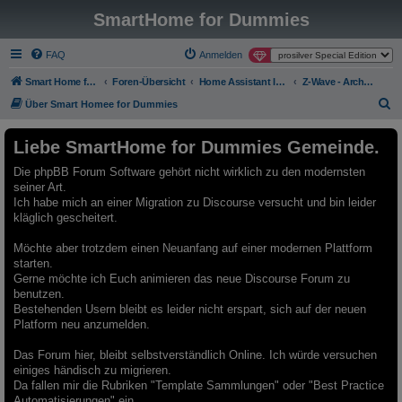
SmartHome for Dummies
FAQ
Anmelden
Smart Home for Dummies
Foren-Übersicht
Home Assistant Integrationen - Archiv - Nur Lesemodus
Z-Wave - Archiv - Nur Lesemodus
S
Über Smart Homee for Dummies
u
Liebe SmartHome for Dummies Gemeinde.
c
h
Die phpBB Forum Software gehört nicht wirklich zu den modernsten
seiner Art.
e
Ich habe mich an einer Migration zu Discourse versucht und bin leider
kläglich gescheitert.
Möchte aber trotzdem einen Neuanfang auf einer modernen Plattform
starten.
Gerne möchte ich Euch animieren das neue Discourse Forum zu
benutzen.
Bestehenden Usern bleibt es leider nicht erspart, sich auf der neuen
Platform neu anzumelden.
Das Forum hier, bleibt selbstverständlich Online. Ich würde versuchen
einiges händisch zu migrieren.
Da fallen mir die Rubriken "Template Sammlungen" oder "Best Practice
Automatisierungen" ein.