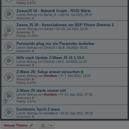
Rating: 6.67%
ZwaveJS UI - Network Graph - RSSI Werte
Letzter Beitrag von
Micha_D.
«
Mo 31. Jul 2023, 09:37
Antworten:
3
Zwave JS UI - Assoziationen am BSP Fibaro Dimmer 2
Letzter Beitrag von
Dampf
«
Do 20. Jul 2023, 22:20
Antworten:
5
Rating: 13.33%
Permundo plug nur ein Parameter änderbar
Letzter Beitrag von
Chris33
«
Sa 8. Jul 2023, 05:43
Antworten:
6
Hilfe nach Update Z-Wave JS UI 1.14.0
Letzter Beitrag von
Chris33
«
Di 4. Jul 2023, 21:33
Antworten:
5
Z-Wave JS: Setup erneut versuchen
Letzter Beitrag von
Osorkon
«
Fr 7. Okt 2022, 13:10
Antworten:
6
Rating: 6.67%
Z-Wave JS starte immer mit
Letzter Beitrag von
Osorkon
«
Fr 23. Sep 2022, 07:52
Antworten:
5
Rating: 6.67%
Eurotronic Spirit Z-wave
Letzter Beitrag von
mondface
«
Di 20. Sep 2022, 09:33
Antworten:
5
Neues Thema