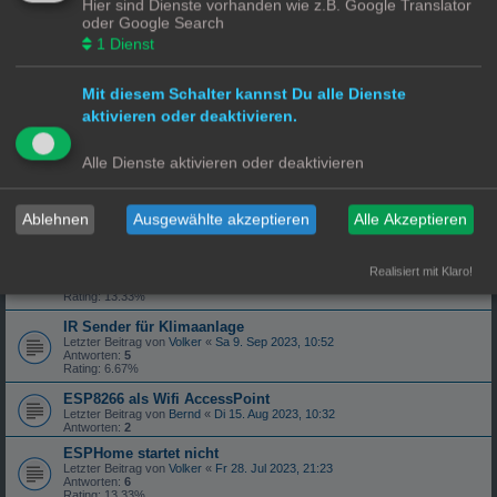
Hier sind Dienste vorhanden wie z.B. Google Translator
ESP startet ständig neu
oder Google Search
Letzter Beitrag von
manni
«
So 7. Jan 2024, 22:12
1
Dienst
Antworten:
1
Sensoren mit ESPhome auf epaper anzeigen
Letzter Beitrag von
SmarTiger
«
Di 2. Jan 2024, 14:59
Mit diesem Schalter kannst Du alle Dienste
Antworten:
16
aktivieren oder deaktivieren.
Rating: 6.67%
Gasverbrauch Gaskosten
Alle Dienste aktivieren oder deaktivieren
Letzter Beitrag von
olaf008
«
Mo 11. Dez 2023, 10:13
Antworten:
2
Werte eines Sensors an cover schicken
Letzter Beitrag von
Einstein
«
So 12. Nov 2023, 16:49
Ablehnen
Ausgewählte akzeptieren
Alle Akzeptieren
Antworten:
1
Gaszähler
Letzter Beitrag von
mkonline
«
So 8. Okt 2023, 14:13
Realisiert mit Klaro!
Antworten:
10
Rating: 13.33%
IR Sender für Klimaanlage
Letzter Beitrag von
Volker
«
Sa 9. Sep 2023, 10:52
Antworten:
5
Rating: 6.67%
ESP8266 als Wifi AccessPoint
Letzter Beitrag von
Bernd
«
Di 15. Aug 2023, 10:32
Antworten:
2
ESPHome startet nicht
Letzter Beitrag von
Volker
«
Fr 28. Jul 2023, 21:23
Antworten:
6
Rating: 13.33%