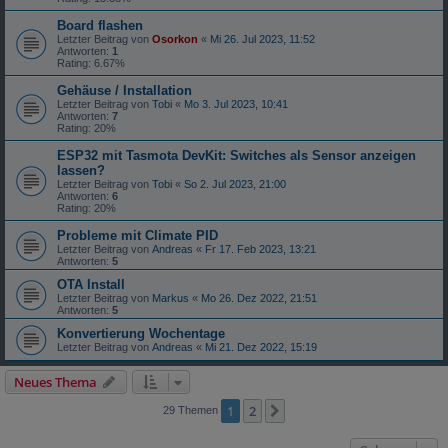
Board flashen
Letzter Beitrag von
Osorkon
«
Mi 26. Jul 2023, 11:52
Antworten:
1
Rating: 6.67%
Gehäuse / Installation
Letzter Beitrag von
Tobi
«
Mo 3. Jul 2023, 10:41
Antworten:
7
Rating: 20%
ESP32 mit Tasmota DevKit: Switches als Sensor anzeigen
lassen?
Letzter Beitrag von
Tobi
«
So 2. Jul 2023, 21:00
Antworten:
6
Rating: 20%
Probleme mit Climate PID
Letzter Beitrag von
Andreas
«
Fr 17. Feb 2023, 13:21
Antworten:
5
OTA Install
Letzter Beitrag von
Markus
«
Mo 26. Dez 2022, 21:51
Antworten:
5
Konvertierung Wochentage
Letzter Beitrag von
Andreas
«
Mi 21. Dez 2022, 15:19
Neues Thema
1
2
Nächste
29 Themen