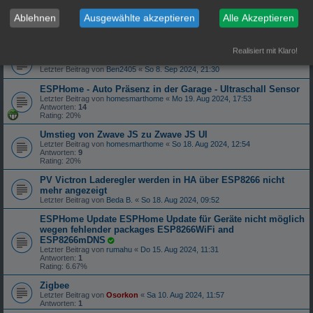
Letzter Beitrag von
Ben2405
«
So 15. Sep 2024, 23:12
Ablehnen
Ausgewählte akzeptieren
Alle Akzeptieren
Waveshare Epaper mit Uhrzeit und DeepSleep
Letzter Beitrag von
TH7815
«
Do 12. Sep 2024, 20:31
Antworten:
3
Realisiert mit Klaro!
ESPhome Servo ansteuern
Letzter Beitrag von
Ben2405
«
So 8. Sep 2024, 21:30
ESPHome - Auto Präsenz in der Garage - Ultraschall Sensor
Letzter Beitrag von
homesmarthome
«
Mo 19. Aug 2024, 17:53
Antworten:
14
Rating: 20%
Umstieg von Zwave JS zu Zwave JS UI
Letzter Beitrag von
homesmarthome
«
So 18. Aug 2024, 12:54
Antworten:
9
Rating: 20%
PV Victron Laderegler werden in HA über ESP8266 nicht
mehr angezeigt
Letzter Beitrag von
Beda B.
«
So 18. Aug 2024, 09:52
ESPHome Update ESPHome Update für Geräte nicht möglich
wegen fehlender packages ESP8266WiFi and
ESP8266mDNS
Letzter Beitrag von
rumahu
«
Do 15. Aug 2024, 11:31
Antworten:
1
Rating: 6.67%
Zigbee
Letzter Beitrag von
Osorkon
«
Sa 10. Aug 2024, 11:57
Antworten:
1