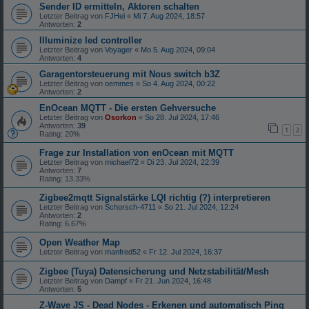
Sender ID ermitteln, Aktoren schalten
Letzter Beitrag von
FJHei
«
Mi 7. Aug 2024, 18:57
Antworten:
2
Illuminize led controller
Letzter Beitrag von
Voyager
«
Mo 5. Aug 2024, 09:04
Antworten:
4
Garagentorsteuerung mit Nous switch b3Z
Letzter Beitrag von
oemmes
«
So 4. Aug 2024, 00:22
Antworten:
2
EnOcean MQTT - Die ersten Gehversuche
Letzter Beitrag von
Osorkon
«
So 28. Jul 2024, 17:46
Antworten:
39
1
2
Rating: 20%
Frage zur Installation von enOcean mit MQTT
Letzter Beitrag von
michael72
«
Di 23. Jul 2024, 22:39
Antworten:
7
Rating: 13.33%
Zigbee2mqtt Signalstärke LQI richtig (?) interpretieren
Letzter Beitrag von
Schorsch-4711
«
So 21. Jul 2024, 12:24
Antworten:
2
Rating: 6.67%
Open Weather Map
Letzter Beitrag von
manfred52
«
Fr 12. Jul 2024, 16:37
Zigbee (Tuya) Datensicherung und Netzstabilität/Mesh
Letzter Beitrag von
Dampf
«
Fr 21. Jun 2024, 16:48
Antworten:
5
Z-Wave JS - Dead Nodes - Erkenen und automatisch Ping