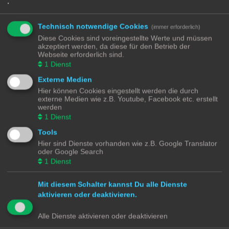
.
Hier geht es im neuen Kleid weiter
https://community-discourse.smarthome-
for-dummies.de/
Themen:
8
Technisch notwendige Cookies
(immer erforderlich)
Aktive Themen
Diese Cookies sind voreingestellte Werte und müssen
akzeptiert werden, da diese für den Betrieb der
Gurtwickler ohne Gateway nur wlan
Webseite erforderlich sind.
Letzter Beitrag von
Dampf
«
Do 10. Okt 2024, 16:17
1
Dienst
Antworten:
2
Einrichtung von EnOcean in Home Assistant
Externe Medien
Letzter Beitrag von
Osorkon
«
So 6. Okt 2024, 21:38
Antworten:
7
Hier können Cookies eingestellt werden die durch
Rating: 13.33%
externe Medien wie z.B. Youtube, Facebook etc. erstellt
werden
FT55 soll Shelly1 schalten (toggle)
1
Dienst
Letzter Beitrag von
Osorkon
«
So 6. Okt 2024, 21:29
Antworten:
3
Tools
LAN8720 an ESP32
Letzter Beitrag von
WolfgangFB
«
Mo 30. Sep 2024, 10:47
Hier sind Dienste vorhanden wie z.B. Google Translator
Antworten:
2
oder Google Search
Problem Aeotec Zi-Stick > zigbee2mqtt
1
Dienst
Letzter Beitrag von
michael1803
«
Mo 23. Sep 2024, 20:34
Antworten:
4
Rating: 6.67%
Mit diesem Schalter kannst Du alle Dienste
Heatit Z-TRM3 meldet plötzlich nur noch sporadisch Werte
aktivieren oder deaktivieren.
Letzter Beitrag von
Osorkon
«
Do 19. Sep 2024, 21:30
Antworten:
2
Rating: 6.67%
Alle Dienste aktivieren oder deaktivieren
ESPhome Thermostat Heat Action Überwachung