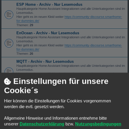
ESP Home - Archiv - Nur Lesemodus
Hauptkategorie Home Assistant Integrationen und alle Unterkategorien sind im
Lesemodus.
Hier geht es im neuen Kleid weiter
https://community-discourse.smarthome-
for-dummies.de/
Themen:
29
EnOcean - Archiv - Nur Lesemodus
Hauptkategorie Home Assistant Integrationen und alle Unterkategorien sind im
Lesemodus.
Hier geht es im neuen Kleid weiter
https://community-discourse.smarthome-
for-dummies.de/
Themen:
26
MQTT - Archiv - Nur Lesemodus
Hauptkategorie Home Assistant Integrationen und alle Unterkategorien sind im
Lesemodus.
Hier geht es im neuen Kleid weiter
https://community-discourse.smarthome-
for-dummies.de/
Einstellungen für unsere
Themen:
16
Cookie´s
Sonstiges - Archiv - Nur Lesemodus
Hauptkategorie Home Assistant Integrationen und alle Unterkategorien sind im
Lesemodus.
Hier können die Einstellungen für Cookies vorgenommen
Hier geht es im neuen Kleid weiter
https://community-discourse.smarthome-
werden die evtl. gesetzt werden.
for-dummies.de/
Themen:
41
Allgemeine Hinweise und Informationen entnehme bitte
Node Red - Archiv - Nur Lesemodus
Hauptkategorie Home Assistant Integrationen und alle Unterkategorien sind im
unserer
Datenschutzerklärung
bzw.
Nutzungsbedingungen
Lesemodus.