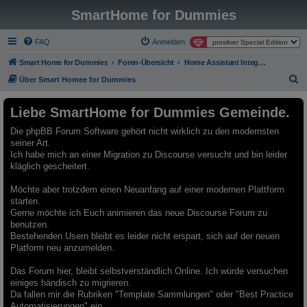
SmartHome for Dummies
FAQ
Anmelden
Smart Home for Dummies
Foren-Übersicht
Home Assistant Integrationen - Archiv - Nur Lesemodus
S
Über Smart Homee for Dummies
u
Liebe SmartHome for Dummies Gemeinde.
c
h
Die phpBB Forum Software gehört nicht wirklich zu den modernsten
seiner Art.
e
Ich habe mich an einer Migration zu Discourse versucht und bin leider
kläglich gescheitert.
Möchte aber trotzdem einen Neuanfang auf einer modernen Plattform
starten.
Gerne möchte ich Euch animieren das neue Discourse Forum zu
benutzen.
Bestehenden Usern bleibt es leider nicht erspart, sich auf der neuen
Platform neu anzumelden.
Das Forum hier, bleibt selbstverständlich Online. Ich würde versuchen
einiges händisch zu migrieren.
Da fallen mir die Rubriken "Template Sammlungen" oder "Best Practice
Automatisierungen" ein.