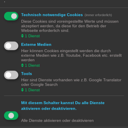
.
Antworten:
12
Rating: 20%
Neuer Router / neue SSID
Technisch notwendige Cookies
(immer erforderlich)
Letzter Beitrag von
Osorkon
«
Fr 17. Nov 2023, 16:21
Antworten:
2
Diese Cookies sind voreingestellte Werte und müssen
akzeptiert werden, da diese für den Betrieb der
IKEA STYRBAR - deCONZ - Lichter getrennt Schalten und
Webseite erforderlich sind.
Dimmen
Letzter Beitrag von
carsten_h
«
Sa 14. Jan 2023, 14:06
1
Dienst
Antworten:
3
Rating: 13.33%
Externe Medien
Lichtautomatik - Zwei oder mehrstufig herunter dimmen
Hier können Cookies eingestellt werden die durch
Letzter Beitrag von
Nailuj
«
Mo 19. Dez 2022, 11:36
externe Medien wie z.B. Youtube, Facebook etc. erstellt
Antworten:
20
werden
Rating: 66.67%
1
Dienst
HA Automation über NFC Tags auslösen
Letzter Beitrag von
J_B_O
«
Fr 2. Dez 2022, 12:42
Tools
Rating: 6.67%
Hier sind Dienste vorhanden wie z.B. Google Translator
oder Google Search
Siebträgermaschine - Zähler Kaffeebezüge
1
Dienst
Letzter Beitrag von
Osorkon
«
So 11. Sep 2022, 12:54
Rating: 13.33%
Mit diesem Schalter kannst Du alle Dienste
Erinnerung am Vortag - Der Müll muss raus - Waste
aktivieren oder deaktivieren.
Collection Schedule
Letzter Beitrag von
fantross
«
Fr 9. Sep 2022, 07:22
Antworten:
13
Rating: 20%
Alle Dienste aktivieren oder deaktivieren
Fenster / Terrassentür schließen wenn draußen wärmer als