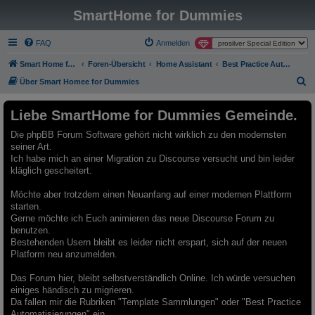
SmartHome for Dummies
FAQ
Anmelden
Smart Home for Dummies
Foren-Übersicht
Home Assistant
Best Practice Automatisierungen
S
Über Smart Homee for Dummies
u
Liebe SmartHome for Dummies Gemeinde.
c
h
Die phpBB Forum Software gehört nicht wirklich zu den modernsten
seiner Art.
e
Ich habe mich an einer Migration zu Discourse versucht und bin leider
kläglich gescheitert.
Möchte aber trotzdem einen Neuanfang auf einer modernen Plattform
starten.
Gerne möchte ich Euch animieren das neue Discourse Forum zu
benutzen.
Bestehenden Usern bleibt es leider nicht erspart, sich auf der neuen
Platform neu anzumelden.
Das Forum hier, bleibt selbstverständlich Online. Ich würde versuchen
einiges händisch zu migrieren.
Da fallen mir die Rubriken "Template Sammlungen" oder "Best Practice
Automatisierungen" ein.