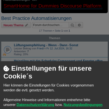
SmartHome for Dummies Discourse Platform
.
Best Practice Automatisierungen
Suche
Erweiterte Suche
Neues Thema
17 Themen • Seite
1
von
1
Themen
Lüftungsempfehlung - Wenn - Dann -Sonst
Letzter Beitrag von
Friedi
«
Fr 12. Jul 2024, 16:32
Antworten:
7
Rating: 20%
Heizpläne mit der Scheduler Component und Fenster offen
Erkennung
Einstellungen für unsere
Letzter Beitrag von
streetjumper16
«
Mo 6. Mai 2024, 19:46
Antworten:
33
1
2
Rating: 73.33%
Cookie´s
Rollläden bei Sonnenaufgang hoch fahren - jedoch nicht vor
7 Uhr
Hier können die Einstellungen für Cookies vorgenommen
Letzter Beitrag von
fisch
«
Do 4. Apr 2024, 07:14
werden die evtl. gesetzt werden.
Antworten:
22
Rating: 66.67%
Allgemeine Hinweise und Informationen entnehme bitte
Wiederholungen- Aktion solange ausführen bis gewünschter
Zustand erreicht ist
unserer
Datenschutzerklärung
bzw.
Nutzungsbedingungen
Letzter Beitrag von
Osorkon
«
Mi 13. Mär 2024, 23:54