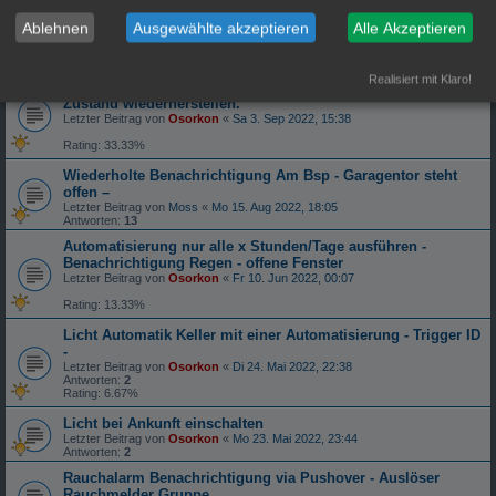
drinnen
Ablehnen
Ausgewählte akzeptieren
Alle Akzeptieren
Letzter Beitrag von
Osorkon
«
So 4. Sep 2022, 11:25
Antworten:
3
Rating: 20%
Realisiert mit Klaro!
Lampen / Media Player als Signalgeber nutzen und letzen
Zustand wiederherstellen.
Letzter Beitrag von
Osorkon
«
Sa 3. Sep 2022, 15:38
Rating: 33.33%
Wiederholte Benachrichtigung Am Bsp - Garagentor steht
offen –
Letzter Beitrag von
Moss
«
Mo 15. Aug 2022, 18:05
Antworten:
13
Automatisierung nur alle x Stunden/Tage ausführen -
Benachrichtigung Regen - offene Fenster
Letzter Beitrag von
Osorkon
«
Fr 10. Jun 2022, 00:07
Rating: 13.33%
Licht Automatik Keller mit einer Automatisierung - Trigger ID
-
Letzter Beitrag von
Osorkon
«
Di 24. Mai 2022, 22:38
Antworten:
2
Rating: 6.67%
Licht bei Ankunft einschalten
Letzter Beitrag von
Osorkon
«
Mo 23. Mai 2022, 23:44
Antworten:
2
Rauchalarm Benachrichtigung via Pushover - Auslöser
Rauchmelder Gruppe