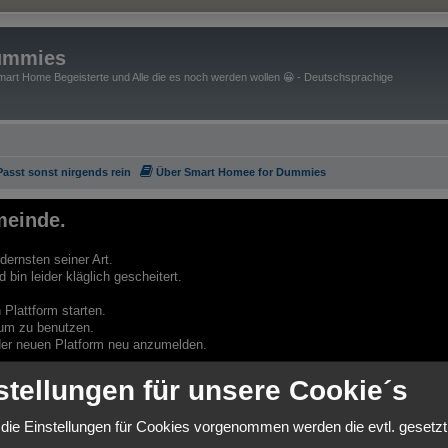
ummies
art Home Begeisterte und Alle die es noch werden wollen 😀 - Deutschsprachige
Passt sonst nirgends rein
Über Smart Homee for Dummies
einde.
ernsten seiner Art.
bin leider kläglich gescheitert.
Plattform starten.
um zu benutzen.
f der neuen Platform neu anzumelden.
e versuchen einiges händisch zu migrieren.
stellungen für unsere Cookie´s
est Practice Automatisierungen" ein.
die Einstellungen für Cookies vorgenommen werden die evtl. gesetz
atform
.