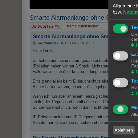
Allgemeine 
bzw.
Nutzu
Smarte Alarmanlange ohne Smarthom
Suche
Erweit
Antworten
Te
Die
Smarte Alarmanlange ohne Smarthome?
den
B
von
Minifutzi
»
So 16. Feb 2025, 20:37
1
e
i
Hallo Leute,
Ex
t
r
wir haben uns bei unserem gerade entstehenden Neubau be
Hie
a
g
Fac
(Rolläden haben wir nur 3 Stück, Lichtsteuerung ist uns ebenf
Falls wir wirklich über kurz oder lang eine Funktion vermiss
1
To
Einzig und allein beim Einbruchschutz überlege ich jedoch
Bisher hatten wir vor, unsere Türklingel ganz konventionell
Hie
1
Wenn ich nun aber an einem neuralgischen Punkt (z.B. dem
stelle) die Türgongs ebenfalls über das Cat-Kabel ein Alar
Mit
Schön wäre natürlich, wenn dann nicht das klassische "Din
All
IP-Präsenzmelder und IP-Türgongs mit verschiedenen Kling
Könnte man diese Idee umsetzen ohne ein Smarthome-Sys
Ablehnen
Re: Smarte Alarmanlange ohne Smarthome?