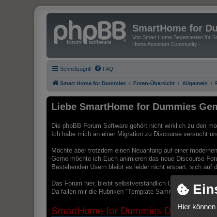
SmartHome for D
Von Smart Home Begeisterten für Sm
Home Assistant Community -
Schnellzugriff
FAQ
Smart Home for Dummies
Foren-Übersicht
Allgemein
Liebe SmartHome for Dummies Gem
Die phpBB Forum Software gehört nicht wirklich zu den mod
Ich habe mich an einer Migration zu Discourse versucht und 
Möchte aber trotzdem einen Neuanfang auf einer modernen 
Gerne möchte ich Euch animieren das neue Discourse For
Bestehenden Usern bleibt es leider nicht erspart, sich au
Das Forum hier, bleibt selbstverständlich Online. Ich würd
Ein
Da fallen mir die Rubriken "Template Sammlungen" oder "B
Hier können 
SmartHome for Dummies Discourse Pl