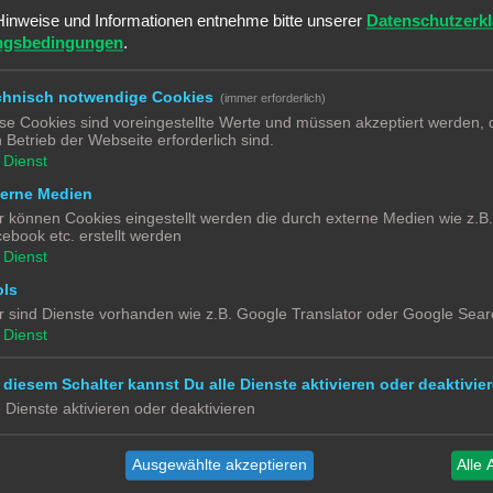
Hinweise und Informationen entnehme bitte unserer
Datenschutzerk
ngsbedingungen
.
e?
erte Suche
chnisch notwendige Cookies
(immer erforderlich)
se Cookies sind voreingestellte Werte und müssen akzeptiert werden, d
 Betrieb der Webseite erforderlich sind.
Dienst
terne Medien
wusst gegen ein Smarthome entschieden, weil wir die üblichen Komponenten
r können Cookies eingestellt werden die durch externe Medien wie z.B
ebook etc. erstellt werden
alls nicht wichtig,...).
en sollten, rüsten wir zur Not mit Shellys nach.
Dienst
ols
 derzeit, wie ich dies einigermaßen automatisiert umsetzen kann.
 mit Klingeldraht (als solcher dient Cat7-Kabel) mit den Türgongs zu verbinden
r sind Dienste vorhanden wie z.B. Google Translator oder Google Sear
Dienst
 Hausflur) einen Präsenzmelder unterbringen würde, dann könnte dieser (wen
msignal ausgeben lassen.
 diesem Schalter kannst Du alle Dienste aktivieren oder deaktivier
g Dong" ertönt, sondern irgendetwas schrilles.
e Dienste aktivieren oder deaktivieren
eltönen gibt es ja zu kaufen.
tem betreiben zu müssen und wenn ja, wie?
Ausgewählte akzeptieren
Alle 