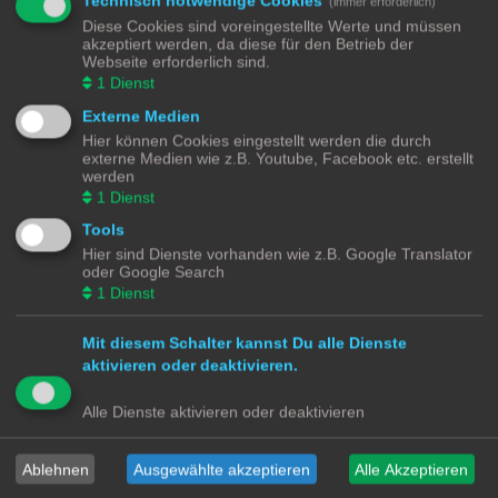
Technisch notwendige Cookies
(immer erforderlich)
SmartHome for Dummies Discourse Platform
Diese Cookies sind voreingestellte Werte und müssen
.
akzeptiert werden, da diese für den Betrieb der
Webseite erforderlich sind.
Wünsche mir eine noch ältere Forensoftware
1
Dienst
Suche
Erweiterte Suche
Antworten
Externe Medien
Hier können Cookies eingestellt werden die durch
1 Beitrag • Seite
1
von
1
externe Medien wie z.B. Youtube, Facebook etc. erstellt
großeryarak2
werden
1
Dienst
Tools
Wünsche mir eine noch ältere Forensoftware
Hier sind Dienste vorhanden wie z.B. Google Translator
B
Do 10. Okt 2024, 09:16
oder Google Search
e
i
Also mal ehrlich, ich bin begeistert, dass hier noch phpBB verwendet wird
1
Dienst
t
– ein wahres Relikt der Forenwelt! Ich meine, warum sollte man auf
r
a
moderne und benutzerfreundliche Software umsteigen, wenn man die
g
Mit diesem Schalter kannst Du alle Dienste
Nostalgie der frühen 2000er genießen kann? Retro
aktivieren oder deaktivieren.
…
login
um den Rest dieses Beitrags anzuzeigen
Alle Dienste aktivieren oder deaktivieren
Dieses Thema hat
25
Antworten
Du musst ein registriertes Mitglied und angemeldet sein, um die
Ablehnen
Ausgewählte akzeptieren
Alle Akzeptieren
Antworten zu diesem Thema anzuzeigen.