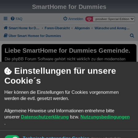
SmartHome for Dummies
FAQ
Anmelden
Smart Home for Dummies
Foren-Übersicht
Allgemein
Wünsche und Anregungen
S
Über Smart Homee for Dummies
u
Liebe SmartHome for Dummies Gemeinde.
c
h
Die phpBB Forum Software gehört nicht wirklich zu den modernsten
seiner Art.
e
Einstellungen für unsere
Ich habe mich an einer Migration zu Discourse versucht und bin leider
kläglich gescheitert.
Cookie´s
Möchte aber trotzdem einen Neuanfang auf einer modernen Plattform
starten.
Hier können die Einstellungen für Cookies vorgenommen
Gerne möchte ich Euch animieren das neue Discourse Forum zu
werden die evtl. gesetzt werden.
benutzen.
Bestehenden Usern bleibt es leider nicht erspart, sich auf der neuen
Allgemeine Hinweise und Informationen entnehme bitte
Platform neu anzumelden.
unserer
Datenschutzerklärung
bzw.
Nutzungsbedingungen
Das Forum hier, bleibt selbstverständlich Online. Ich würde versuchen
.
einiges händisch zu migrieren.
Da fallen mir die Rubriken "Template Sammlungen" oder "Best Practice
Automatisierungen" ein.