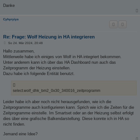
Danke
Cyhyryiys
Re: Frage: Wolf Heizung in HA integrieren
B
So 24. Mär 2024, 20:48
e
i
Hallo zusammen,
t
Mittlerweile habe ich einiges von Wolf in HA integriert bekommen.
r
a
Unter anderem kann ich über das HA Dashboard nun auch das
g
Zeitprogramm der Heizung einstellen.
Dazu habe ich folgende Entität benutzt.
select.wolf_dhk_bm2_0x30_340016_zeitprogramm
Leider habe ich aber noch nicht herausgefunden, wie ich die
Zeitprogramme auch konfigurieren kann. Sprich wie ich die Zeiten für die
Zeitprogramme einstelle. Im Smartset oder an der Heizung selbst erfolgt
dies über eine grafische Balkendarstellung. Diese konnte ich in HA so
nicht finden.
Jemand eine Idee?