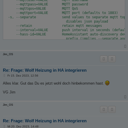
      --mqttuser=VALUE       MQTT username

      --mqttpass=VALUE       MQTT password

      --mqttqos=VALUE        MQTT QoS

      --mqttport=VALUE       MQTT port (defaults to 1883)

  -s, --separate             send values to separate mqtt topi
                               disables json payload

      --retain               retain mqtt messages

      --interval=VALUE       push interval in seconds (default
      --hass-id=VALUE        HomeAssistant auto-discovery devi
                               prefix (implies --separate and 
  -d, --debug                dump raw xml messages

  -h, --help                 show help
Jim_OS
Re: Frage: Wolf Heizung in HA integrieren
B
Fr 15. Dez 2023, 12:56
e
i
Alles klar. Gut das Du es jetzt wohl doch hinbekommen hast.
t
r
VG Jim
a
g
Jim_OS
Re: Frage: Wolf Heizung in HA integrieren
B
Mi 20. Dez 2023, 14:48