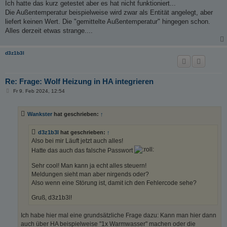
Ich hatte das kurz getestet aber es hat nicht funktioniert...
Die Außentemperatur beispielweise wird zwar als Entität angelegt, aber
liefert keinen Wert. Die "gemittelte Außentemperatur" hingegen schon.
Alles derzeit etwas strange....
d3z1b3l
Re: Frage: Wolf Heizung in HA integrieren
B
Fr 9. Feb 2024, 12:54
e
i
t
Wankster
hat geschrieben:
↑
r
a
g
d3z1b3l
hat geschrieben:
↑
Also bei mir Läuft jetzt auch alles!
Hatte das auch das falsche Passwort
Sehr cool! Man kann ja echt alles steuern!
Meldungen sieht man aber nirgends oder?
Also wenn eine Störung ist, damit ich den Fehlercode sehe?
Gruß, d3z1b3l!
Ich habe hier mal eine grundsätzliche Frage dazu: Kann man hier dann
auch über HA beispielweise "1x Warmwasser" machen oder die