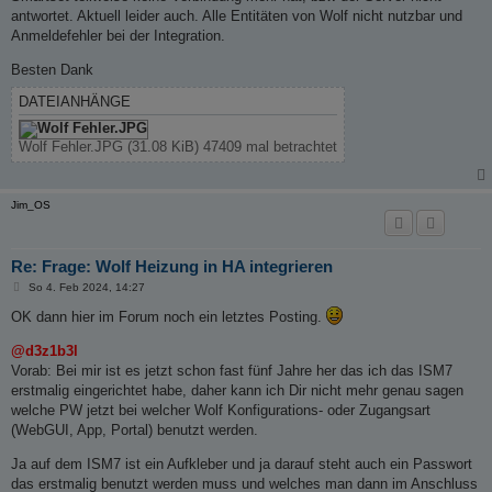
s6-rc: info: service s6rc-oneshot-runner successfully stopped
antwortet. Aktuell leider auch. Alle Entitäten von Wolf nicht nutzbar und
Anmeldefehler bei der Integration.
Besten Dank
DATEIANHÄNGE
Wolf Fehler.JPG (31.08 KiB) 47409 mal betrachtet
Jim_OS
Re: Frage: Wolf Heizung in HA integrieren
B
So 4. Feb 2024, 14:27
e
i
OK dann hier im Forum noch ein letztes Posting.
t
r
@d3z1b3l
a
g
Vorab: Bei mir ist es jetzt schon fast fünf Jahre her das ich das ISM7
erstmalig eingerichtet habe, daher kann ich Dir nicht mehr genau sagen
welche PW jetzt bei welcher Wolf Konfigurations- oder Zugangsart
(WebGUI, App, Portal) benutzt werden.
Ja auf dem ISM7 ist ein Aufkleber und ja darauf steht auch ein Passwort
das erstmalig benutzt werden muss und welches man dann im Anschluss