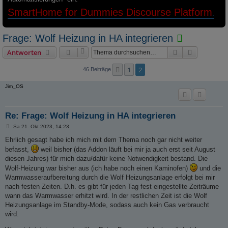
SmartHome for Dummies Discourse Platform
.
T
Frage: Wolf Heizung in HA integrieren
h
Suche
Erweiterte
Antworten
e
1
2
Vorherige
46 Beiträge
m
a
Jim_OS
i
s
Re: Frage: Wolf Heizung in HA integrieren
t
B
Sa 21. Okt 2023, 14:23
a
e
i
Ehrlich gesagt habe ich mich mit dem Thema noch gar nicht weiter
l
t
befasst,
weil bisher (das Addon läuft bei mir ja auch erst seit August
r
s
a
diesen Jahres) für mich dazu/dafür keine Notwendigkeit bestand. Die
g
G
Wolf-Heizung war bisher aus (ich habe noch einen Kaminofen)
und die
E
Warmwasseraufbereitung durch die Wolf Heizungsanlage erfolgt bei mir
nach festen Zeiten. D.h. es gibt für jeden Tag fest eingestellte Zeiträume
L
wann das Warmwasser erhitzt wird. In der restlichen Zeit ist die Wolf
Ö
Heizungsanlage im Standby-Mode, sodass auch kein Gas verbraucht
S
wird.
T