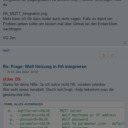
da
HA_MQTT_Integration.png
Mehr kann ich Dir dazu leider auch nicht sagen. Falls es damit ein
Problem geben sollte am besten mal über Github bei den Entwicklern
nachfragen.
VG Jim
Int17
Re: Frage: Wolf Heizung in HA integrieren
B
Fr 15. Dez 2023, 12:07
e
i
@Jim_OS
t
Danke für deine Hilfe. Ja ich nutze nicht HA, sondern iobroker.
r
a
War wohl etwas benebelt. Durch ism7mqtt --help bekommt man die
g
gewünschte Info:
CODE:
ALLES AUSWÄHLEN
 -m, --mqttServer=VALUE     MQTT Server

  -i, --ipAddress=VALUE      Wolf Hostname or IP address

  -p, --password=VALUE       Wolf password

  -t, --parameter=VALUE      path to parameter.json - defaults