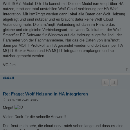
Wolf ISM7i Modul. D.h. Du kannst mit Deinem Modul ism7mqtt über HA
nutzen, statt der total unstabilen Wolf Cloud Verbindung per HA Wolf
Integration. Mit ism7mqtt werden dann
lokal
alle Daten der Wolf Heizung
abgefragt und sind nutzbar und es braucht dafür keine Wolf Cloud
Verbindung mehr. Die ism7mqtt Verbindung ist dann im Prinzip das
gleiche und die gleiche Verbindungsart, als wenn Du lokal mit der Wolf
SmartSet PC Software für Windows auf die Heizung zugreifst. Incl. der
Parameter von der Fachmannebene. Nur das die Daten von ism7mqtt
dann per MQTT Protokoll an HA gesendet werden und dort dann per HA
MQTT Broker Addon und HA MQTT Integration empfangen und so
nutzbar gemacht werden.
VG Jim
d3z1b3l
Re: Frage: Wolf Heizung in HA integrieren
B
So 4. Feb 2024, 14:50
e
i
Mega!
t
r
Vielen Dank für die schnelle Antwort!!
a
g
Das freut mich sehr, die cloud nervt mich schon lange und dass es eine