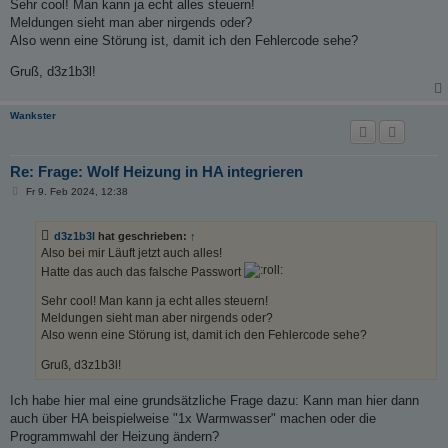
Sehr cool! Man kann ja echt alles steuern!
Meldungen sieht man aber nirgends oder?
Also wenn eine Störung ist, damit ich den Fehlercode sehe?
Gruß, d3z1b3l!
Wankster
Re: Frage: Wolf Heizung in HA integrieren
B
Fr 9. Feb 2024, 12:38
e
i
t
d3z1b3l
hat geschrieben:
↑
r
a
Also bei mir Läuft jetzt auch alles!
g
Hatte das auch das falsche Passwort
Sehr cool! Man kann ja echt alles steuern!
Meldungen sieht man aber nirgends oder?
Also wenn eine Störung ist, damit ich den Fehlercode sehe?
Gruß, d3z1b3l!
Ich habe hier mal eine grundsätzliche Frage dazu: Kann man hier dann
auch über HA beispielweise "1x Warmwasser" machen oder die
Programmwahl der Heizung ändern?