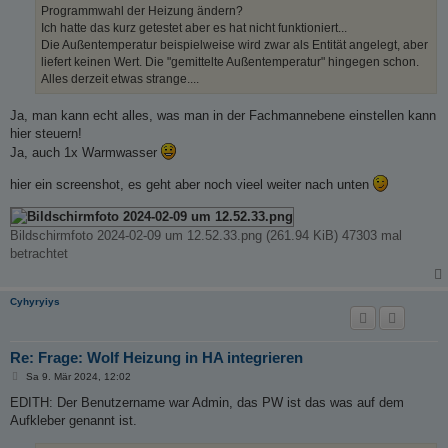
Programmwahl der Heizung ändern?
Ich hatte das kurz getestet aber es hat nicht funktioniert...
Die Außentemperatur beispielweise wird zwar als Entität angelegt, aber
liefert keinen Wert. Die "gemittelte Außentemperatur" hingegen schon.
Alles derzeit etwas strange....
Ja, man kann echt alles, was man in der Fachmannebene einstellen kann
hier steuern!
Ja, auch 1x Warmwasser
hier ein screenshot, es geht aber noch vieel weiter nach unten
Bildschirmfoto 2024-02-09 um 12.52.33.png (261.94 KiB) 47303 mal
betrachtet
Cyhyryiys
Re: Frage: Wolf Heizung in HA integrieren
B
Sa 9. Mär 2024, 12:02
e
i
EDITH: Der Benutzername war Admin, das PW ist das was auf dem
t
Aufkleber genannt ist.
r
a
g