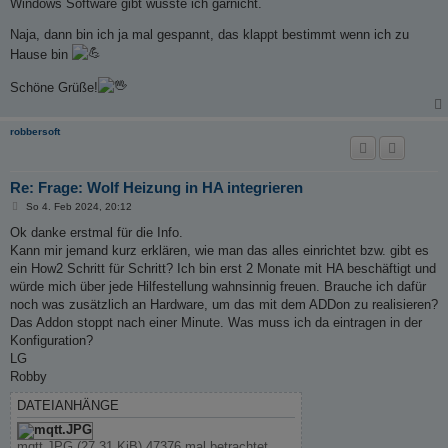
Windows Software gibt wusste ich garnicht.
Naja, dann bin ich ja mal gespannt, das klappt bestimmt wenn ich zu
Hause bin
Schöne Grüße!
robbersoft
Re: Frage: Wolf Heizung in HA integrieren
B
So 4. Feb 2024, 20:12
e
i
Ok danke erstmal für die Info.
t
Kann mir jemand kurz erklären, wie man das alles einrichtet bzw. gibt es
r
a
ein How2 Schritt für Schritt? Ich bin erst 2 Monate mit HA beschäftigt und
g
würde mich über jede Hilfestellung wahnsinnig freuen. Brauche ich dafür
noch was zusätzlich an Hardware, um das mit dem ADDon zu realisieren?
Das Addon stoppt nach einer Minute. Was muss ich da eintragen in der
Konfiguration?
LG
Robby
DATEIANHÄNGE
mqtt.JPG (27.31 KiB) 47376 mal betrachtet