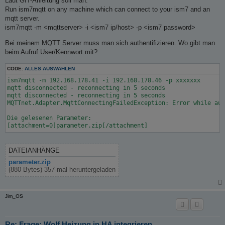
Laut GIT-Anleitung soll man:
g
Run ism7mqtt on any machine which can connect to your ism7 and an
mqtt server.
ism7mqtt -m <mqttserver> -i <ism7 ip/host> -p <ism7 password>
Bei meinem MQTT Server muss man sich authentifizieren. Wo gibt man
beim Aufruf User/Kennwort mit?
CODE:
ALLES AUSWÄHLEN
ism7mqtt -m 192.168.178.41 -i 192.168.178.46 -p xxxxxxx

mqtt disconnected - reconnecting in 5 seconds

mqtt disconnected - reconnecting in 5 seconds

MQTTnet.Adapter.MqttConnectingFailedException: Error while aut
Die gelesenen Parameter:

[attachment=0]parameter.zip[/attachment]
DATEIANHÄNGE
parameter.zip
(880 Bytes) 357-mal heruntergeladen
Jim_OS
Re: Frage: Wolf Heizung in HA integrieren