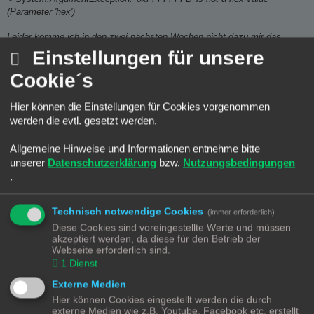
(Parameter 'hex')
Leider komme ich in den zwei nächsten Wochen nicht dazu mir das
genauer anzuschauen. Kannst du ein Issue im ism7mqtt projekt
Einstellungen für unsere
aufmachen und dann dein parameter.json und den Debug log (ohne
Passwort) als attachment hochladen?
Cookie´s
Ein Issues dazu werde auf der Ism7MQTT Projektseite dann noch wie
Hier können die Einstellungen für Cookies vorgenommen
gewünscht erstellen, sodass daran Interessierte dort den Fortgang
werden die evtl. gesetzt werden.
verfolgen können. Im Moment bleibt nur abwarten ob und wann zivillian
den Bug genau gefunden und beseitigt hat.
Allgemeine Hinweise und Informationen entnehme bitte
VG Jim
unserer
Datenschutzerklärung
bzw.
Nutzungsbedingungen
.
d3z1b3l
Technisch notwendige Cookies
(immer erforderlich)
Re: Frage: Wolf Heizung in HA integrieren
Diese Cookies sind voreingestellte Werte und müssen
akzeptiert werden, da diese für den Betrieb der
B
So 4. Feb 2024, 07:13
e
Webseite erforderlich sind.
i
Hallo Jim!
1
Dienst
t
und natürlich alle Anderen
r
a
Externe Medien
g
Erstmal Danke! Dass du deine Erfahrungen mit uns teilst!!
Hier können Cookies eingestellt werden die durch
externe Medien wie z.B. Youtube, Facebook etc. erstellt