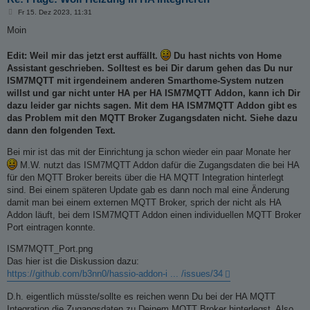
B
Fr 15. Dez 2023, 11:31
e
i
Moin
t
r
a
Edit: Weil mir das jetzt erst auffällt.
Du hast nichts von Home
g
Assistant geschrieben. Solltest es bei Dir darum gehen das Du nur
ISM7MQTT mit irgendeinem anderen Smarthome-System nutzen
willst und gar nicht unter HA per HA ISM7MQTT Addon, kann ich Dir
dazu leider gar nichts sagen. Mit dem HA ISM7MQTT Addon gibt es
das Problem mit den MQTT Broker Zugangsdaten nicht. Siehe dazu
dann den folgenden Text.
Bei mir ist das mit der Einrichtung ja schon wieder ein paar Monate her
M.W. nutzt das ISM7MQTT Addon dafür die Zugangsdaten die bei HA
für den MQTT Broker bereits über die HA MQTT Integration hinterlegt
sind. Bei einem späteren Update gab es dann noch mal eine Änderung
damit man bei einem externen MQTT Broker, sprich der nicht als HA
Addon läuft, bei dem ISM7MQTT Addon einen individuellen MQTT Broker
Port eintragen konnte.
ISM7MQTT_Port.png
Das hier ist die Diskussion dazu:
https://github.com/b3nn0/hassio-addon-i ... /issues/34
D.h. eigentlich müsste/sollte es reichen wenn Du bei der HA MQTT
Integration die Zugangsdaten zu Deinem MQTT Broker hinterlegst. Also