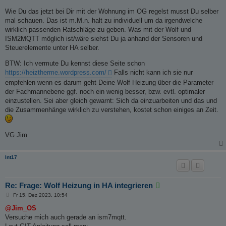
Wie Du das jetzt bei Dir mit der Wohnung im OG regelst musst Du selber
mal schauen. Das ist m.M.n. halt zu individuell um da irgendwelche
wirklich passenden Ratschläge zu geben. Was mit der Wolf und
ISM2MQTT möglich ist/wäre siehst Du ja anhand der Sensoren und
Steuerelemente unter HA selber.
BTW: Ich vermute Du kennst diese Seite schon
https://heiztherme.wordpress.com/
Falls nicht kann ich sie nur
empfehlen wenn es darum geht Deine Wolf Heizung über die Parameter
der Fachmannebene ggf. noch ein wenig besser, bzw. evtl. optimaler
einzustellen. Sei aber gleich gewarnt: Sich da einzuarbeiten und das und
die Zusammenhänge wirklich zu verstehen, kostet schon einiges an Zeit.
VG Jim
Int17
Re: Frage: Wolf Heizung in HA integrieren
B
Fr 15. Dez 2023, 10:54
e
i
@Jim_OS
t
Versuche mich auch gerade an ism7mqtt.
r
a