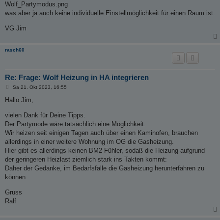
Wolf_Partymodus.png
was aber ja auch keine individuelle Einstellmöglichkeit für einen Raum ist.
VG Jim
rasch60
Re: Frage: Wolf Heizung in HA integrieren
B
Sa 21. Okt 2023, 16:55
e
i
Hallo Jim,
t
r
vielen Dank für Deine Tipps.
a
g
Der Partymode wäre tatsächlich eine Möglichkeit.
Wir heizen seit einigen Tagen auch über einen Kaminofen, brauchen
allerdings in einer weitere Wohnung im OG die Gasheizung.
Hier gibt es allerdings keinen BM2 Fühler, sodaß die Heizung aufgrund
der geringeren Heizlast ziemlich stark ins Takten kommt:
Daher der Gedanke, im Bedarfsfalle die Gasheizung herunterfahren zu
können.
Gruss
Ralf