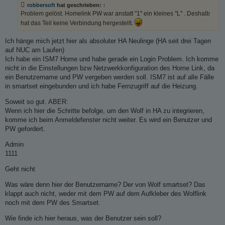
robbersoft
hat geschrieben:
↑
Problem gelöst. Homelink PW war anstatt "1" ein kleines "L" . Deshalb
hat das Teil keine Verbindung hergestellt.
Ich hänge mich jetzt hier als absoluter HA Neulinge (HA seit drei Tagen
auf NUC am Laufen)
Ich habe ein ISM7 Home und habe gerade ein Login Problem. Ich komme
nicht in die Einstellungen bzw Netzwerkkonfiguration des Home Link, da
ein Benutzername und PW vergeben werden soll. ISM7 ist auf alle Fälle
in smartset eingebunden und ich habe Fernzugriff auf die Heizung.
Soweit so gut. ABER:
Wenn ich hier die Schritte befolge, um den Wolf in HA zu integrieren,
komme ich beim Anmeldefenster nicht weiter. Es wird ein Benutzer und
PW gefordert.
Admin
1111
Geht nicht
Was wäre denn hier der Benutzername? Der von Wolf smartset? Das
klappt auch nicht, weder mit dem PW auf dem Aufkleber des Wolflink
noch mit dem PW des Smartset.
Wie finde ich hier heraus, was der Benutzer sein soll?