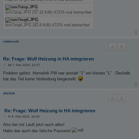
ism7stop.JPG (37.32 KiB) 47376 mal betrachtet
ism7mqtt.JPG (42.8 KiB) 47376 mal betrachtet
robbersoft
Re: Frage: Wolf Heizung in HA integrieren
B
Mi 7. Feb 2024, 22:57
e
i
Problem gelöst. Homelink PW war anstatt "1" ein kleines "L" . Deshalb
t
hat das Teil keine Verbindung hergestellt.
r
a
g
d3z1b3l
Re: Frage: Wolf Heizung in HA integrieren
B
Fr 9. Feb 2024, 10:42
e
i
Also bei mir Läuft jetzt auch alles!
t
Hatte das auch das falsche Passwort
r
a
g