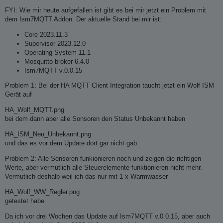
e
i
FYI: Wie mir heute aufgefallen ist gibt es bei mir jetzt ein Problem mit
t
dem Ism7MQTT Addon. Der aktuelle Stand bei mir ist:
r
a
g
Core 2023.11.3
Supervisor 2023.12.0
Operating System 11.1
Mosquitto broker 6.4.0
Ism7MQTT v.0.0.15
Problem 1: Bei der HA MQTT Client Integration taucht jetzt ein Wolf ISM
Gerät auf
HA_Wolf_MQTT.png
bei dem dann aber alle Sonsoren den Status Unbekannt haben
HA_ISM_Neu_Unbekannt.png
und das es vor dem Update dort gar nicht gab.
Problem 2: Alle Sensoren funkionieren noch und zeigen die richtigen
Werte, aber vermutlich alle Steuerelemente funktionieren nicht mehr.
Vermutlich deshalb weil ich das nur mit 1 x Warmwasser
HA_Wolf_WW_Regler.png
getestet habe.
Da ich vor drei Wochen das Update auf Ism7MQTT v.0.0.15, aber auch