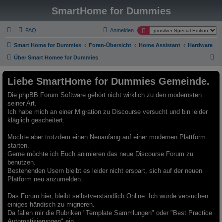
SmartHome for Dummies
FAQ
Anmelden
Smart Home for Dummies
Foren-Übersicht
Home Assistant
Hardware
S
Über Smart Homee for Dummies
u
Liebe SmartHome for Dummies Gemeinde.
c
h
Die phpBB Forum Software gehört nicht wirklich zu den modernsten
seiner Art.
e
Ich habe mich an einer Migration zu Discourse versucht und bin leider
kläglich gescheitert.
Möchte aber trotzdem einen Neuanfang auf einer modernen Plattform
starten.
Gerne möchte ich Euch animieren das neue Discourse Forum zu
benutzen.
Bestehenden Usern bleibt es leider nicht erspart, sich auf der neuen
Platform neu anzumelden.
Das Forum hier, bleibt selbstverständlich Online. Ich würde versuchen
einiges händisch zu migrieren.
Da fallen mir die Rubriken "Template Sammlungen" oder "Best Practice
Automatisierungen" ein.