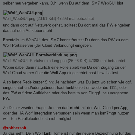
selber neu vergeben kann. D.h. wenn Du auf dem ISM7 WebGUI bist
Wolf_WebGUI.png (23.91 KiB) 47398 mal betrachtet
und dann dort auf Netzwerk gehst, solltest Du dort mal das PW eingeben
das auf dem Aufkleber steht.
Ebenfalls im WebGUI des ISM7 kannst/musst Du dann das PW zu dem
Wolf Portalserver (der Cloud Verbindung) eingeben.
Wolf_WebGUI_Portalverbindung.png (26.26 KiB) 47398 mal betrachtet
Wobei dabei dann natürlich eine Rolle spielt wie Du den Zugang zu der
Wolf Cloud vorher über die Wolf App eingerichtet hast bzw. hattest.
Also lange Rede kurzer Sinn: Je nachdem was Du jetzt wo schon wie ggf.
eingerichtet und/oder geändert hast funktioniert entweder die 1111, oder
das PW auf dem Aufkleber, oder das bereits von Dir ggf. neu vergebene
PW.
Zu Deiner zweiten Frage: Ja man darf
nicht
mit der Wolf Cloud per App,
oder der HA Wolf Integration verbunden sein wenn man ism7mqtt nutzen
will. Ein Parallelbetrieb ist nicht möglich.
@robbersoft
Ja das geht. Dein Wolf Link Home ist nur die neuere Bezeichnung für das