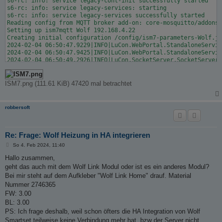
s6-rc: info: service legacy-cont-init successfully started

s6-rc: info: service legacy-services: starting

s6-rc: info: service legacy-services successfully started

Reading config from MQTT broker add-on: core-mosquitto/addons

Setting up ism7mqtt Wolf 192.168.4.22

Creating initial configuration /config/ism7-parameters-Wolf.js
2024-02-04 06:50:47.9229|INFO|LuCon.WebPortal.StandaloneServic
2024-02-04 06:50:47.9425|INFO|LuCon.WebPortal.StandaloneServic
2024-02-04 06:50:49.2926|INFO|LuCon.SocketServer.SocketServerB
    <direct-logon-request>

    <password>1111</password>

    </direct-logon-request>

ISM7.png (111.61 KiB) 47420 mal betrachtet
2024-02-04 06:50:49.3804|INFO|LuCon.WebPortal.StandaloneServic
    <direct-logon-response state="invalidCredentials" sid="">

    </direct-logon-response>

robbersoft
2024-02-04 06:50:49.4095|INFO|LuCon.WebPortal.StandaloneServic
2024-02-04 06:50:49.4111|ERROR|LuCon.WebPortal.StandaloneServi
Unhandled exception. LuCon.Common.Declarations.BusinessService
   at LuCon.WebPortal.StandaloneService.NetworkConnector.DoLog
Re: Frage: Wolf Heizung in HA integrieren
   at LuCon.WebPortal.StandaloneService.NetworkConnector.DoCon
B
So 4. Feb 2024, 11:40
   at ism7config.Program.Main(String[] args) in /app/ism7confi
e
   at ism7config.Program.<Main>(String[] args)

i
Hallo zusammen,
t
/run.sh: line 26:   147 Aborted                 (core dumped) 
geht das auch mit dem Wolf Link Modul oder ist es ein anderes Modul?
r
s6-rc: info: service legacy-services: stopping

a
Bei mir steht auf dem Aufkleber "Wolf Link Home" drauf. Material
s6-rc: info: service legacy-services successfully stopped

g
Nummer 2746365
s6-rc: info: service legacy-cont-init: stopping

FW: 3.00
s6-rc: info: service legacy-cont-init successfully stopped

s6-rc: info: service fix-attrs: stopping

BL: 3.00
s6-rc: info: service fix-attrs successfully stopped

PS: Ich frage deshalb, weil schon öfters die HA Integration von Wolf
s6-rc: info: service s6rc-oneshot-runner: stopping

Smartset teilweise keine Verbindung mehr hat, bzw der Server nicht