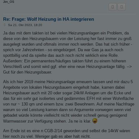
Jim_OS
Re: Frage: Wolf Heizung in HA integrieren
B
Sa 21. Okt 2023, 18:20
e
i
Ja das mit dem takten ist bei vielen Heizungsanlagen ein Problem, da
t
diese von den Heizungsbauern von der Leistung her fast immer zu groß
r
a
ausgelegt wurden und oftmals immer noch werden. Das hat sich früher -
g
sprich vor Jahrzehnten - so eingebürgert. Da war Gas ja auch noch
spottbillig und da spielte das auch noch nicht wirklich eine Rolle.
Außerdem: Ein permanentes/häufiges takten führt zu einem höheren
Verschleiß und somit wird ggf. eher eine neue Heizungsanlage fällig. -->
Gut für den Heizungsbauer.
Als ich hier 2019 meine Heizungsanlage erneuern lassen und mir dazu 5
Angebote von lokalen Heizungsbauern eingeholt habe, kamen dabei
Heizungsbauer auch mit 20 oder sogar 24kW Anlagen um die Ecke und
das für ein sehr gut isoliertes und gedämmtes EFH mit einer Wohnfläche
von nur ~ 130 qm und einem bzw. zwei Bewohnern. Auf meine Nachfrage
warum so viel Leistung kamen dann so Argumente vonwegen wenn viel
gebadet würde könnte vielleicht nicht wieder schnell genug genügend
Warmwasser zur Verfügung stehen. Ja ne is klar.
Am Ende ist es eine n CGB-2/14 geworden und selbst die 14kW wären
hier noch zu viel. Weniger gab es aber halt nicht.