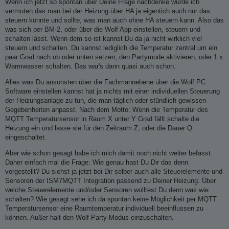
Wenn ich jetzt so spontan über Deine Frage nachdenke würde ich
m
vermuten das man bei der Heizung über HA ja eigentich auch nur das
a
steuern könnte und sollte, was man auch ohne HA steuern kann. Also das
was sich per BM-2, oder über die Wolf App einstellen, steuern und
r
schalten lässt. Wenn dem so ist kannst Du da ja nicht wirklich viel
k
steuern und schalten. Du kannst lediglich die Temperatur zentral um ein
i
paar Grad nach ob oder unten setzen, den Partymode aktivieren, oder 1 x
e
Warmwasser schalten. Das war's dann quasi auch schon.
r
Alles was Du ansonsten über die Fachmannebene über die Wolf PC
t
Software einstellen kannst hat ja nichts mit einer individuellen Steuerung
der Heizungsanlage zu tun, die man täglich oder stündlich gewissen
Gegebenheiten anpasst. Nach dem Motto: Wenn die Temperatur des
MQTT Temperatursensor in Raum X unter Y Grad fällt schalte die
Heizung ein und lasse sie für den Zeitraum Z, oder die Dauer Q
eingeschaltet.
Aber wie schon gesagt habe ich mich damit noch nicht weiter befasst.
Daher einfach mal die Frage: Wie genau hast Du Dir das denn
vorgestellt? Du siehst ja jetzt bei Dir selber auch alle Steuerelemente und
Sensoren der ISM7MQTT Integration passend zu Deiner Heizung. Über
welche Steuerelemente und/oder Sensoren wolltest Du denn was wie
schalten? Wie gesagt sehe ich da spontan keine Möglichkeit per MQTT
Temperatursensor eine Raumtemperatur individuell beeinflussen zu
können. Außer halt den Wolf Party-Modus einzuschalten.