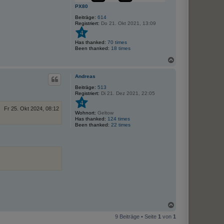
PX80
Beiträge:
614
Registriert:
Do 21. Okt 2021, 13:09
4
Has thanked:
70 times
Been thanked:
18 times
N
a
c
Andreas
h
o
Beiträge:
513
Registriert:
Di 21. Dez 2021, 22:05
b
e
4
n
Fr 25. Okt 2024, 08:12
Wohnort:
Geltow
Has thanked:
124 times
Been thanked:
22 times
N
a
9 Beiträge • Seite
1
von
1
c