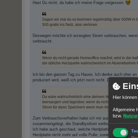
Hast Du nicht, da habe ich meine Frage vergessen.
Sagen wir mal du es kommen regelmäßig über 500W in l
500 gratis ins Netz, also verloren.
Deswegen möchte ich erzeugten Strom verbrauchen, wenn der
verbraucht.
Wenn du nicht gerade Homeoffice machst, wird in der kal
die übliche Heizquelle wahrscheinlich im Absenkbetrieb h
Ich bin den ganzen Tag zu Hause. Ich denke auch eher an d
produziert wird, weiß ich jetzt noch nicht. Da glaube ich eh
Ein
Da wäre wahrscheinlich eine deinem Verbrauchsverhalte
Hier können 
leersaugen und tagsüber, wenn du nicht daheim bist, wied
Strom für dann Speichern wenn man ihn benötigt da man 
Allgemeine 
bzw.
Nutzu
Zum Verbrauchsverhalten habe ich mir auch schon Gedanke
zusammengelegt, die Standbysttom verbrauchen.
Ich habe auch geschaut, welche Herdplatte suf welcher Pha
Te
Herdplatte nicht mehr auf volle Pulle, sonern eine Stufe n