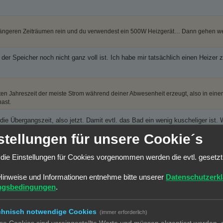
ängeren Zeiträumen rein und du verwendest ein 500W Heizgerät… Dann gehen wei
 Speicher noch nicht ganz voll ist. Ich habe mir tatsächlich einen Heizer z
ten Jahreszeit der meiste Strom während deiner Abwesenheit erzeugt, also in eine
ast.
ie Übergangszeit, also jetzt. Damit evtl. das Bad ein wenig kuscheliger ist.
 auch, dass garnicht so viel produziert wird.
stellungen für unsere Cookie´s
n angepasste Strategie mit dem Umweg über den Akku sinnvoller. Also abends un
die Einstellungen für Cookies vorgenommen werden die evtl. gesetz
er füllen lassen. Genau den Zweck, meine ich, soll der Akku einer PV Anlage bzw.
ihn genau dann oft nicht erzeugen kann.
Hinweise und Informationen entnehme bitte unserer
Datenschutzerk
ngsbedingungen
.
n gemacht. Da ich ein eigenes Haus habe und Elektromonteur war, habe ich
se liegt. So nutze ich am meisten die, die im Stromkreis des BKW liegt. Ebe
chnisch notwendige Cookies
(immer erforderlich)
iedriger, wo 780 Watt verbraucht werden. Dauert dann zwar 2 Minuten länger, ab