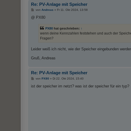
Re: PV-Anlage mit Speicher
B
von
Andreas
»
Fr 11. Okt 2024, 13:58
e
i
@ PX80
t
r
a
PX80
hat geschrieben:
↑
g
wenn deine Kennzahlen feststehen und auch der Speicher
Fragen?
Leider weiß ich nicht, wie der Speicher eingebunden we
Gruß, Andreas
Re: PV-Anlage mit Speicher
B
von
PX80
»
Di 22. Okt 2024, 15:40
e
i
ist der speicher im netzt? was ist der speicher für ein typ?
t
r
a
g