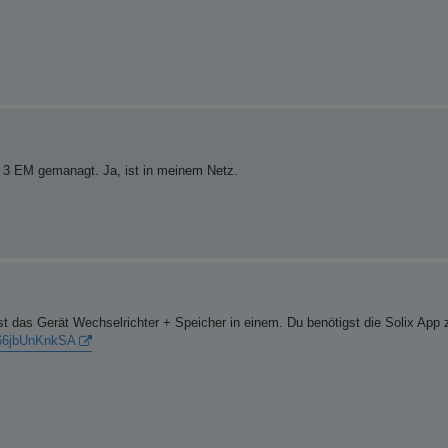
ly 3 EM gemanagt. Ja, ist in meinem Netz.
st das Gerät Wechselrichter + Speicher in einem. Du benötigst die Solix App 
=66jbUnKnkSA