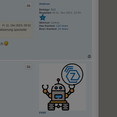
c
Andreas
h
o
Beiträge:
513
Registriert:
Di 21. Dez 2021, 22:05
b
e
4
n
Wohnort:
Geltow
Fr 11. Okt 2024, 09:52
Has thanked:
124 times
Been thanked:
22 times
tisierung spezielle
ach
N
a
c
h
o
b
e
n
PX80