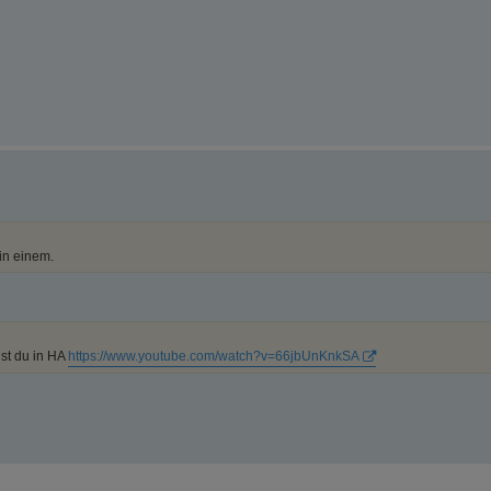
in einem.
nst du in HA
https://www.youtube.com/watch?v=66jbUnKnkSA