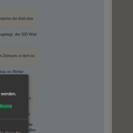
terhin die Watt über
ugelegt, der 500 Watt
m Zeitraum, in dem du
 Was im Winter
d Nachts den Akku
t werden.
 eines BKW erfüllen -
lärung
 z.B. Stromkreise
nso schalte ich die
er es wird auch alles