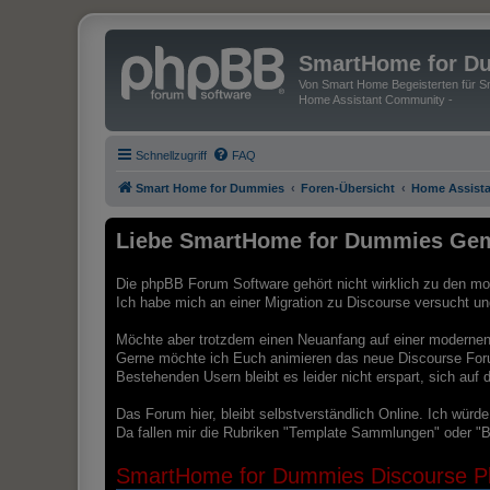
SmartHome for D
Von Smart Home Begeisterten für Sm
Home Assistant Community -
Schnellzugriff
FAQ
Smart Home for Dummies
Foren-Übersicht
Home Assista
Liebe SmartHome for Dummies Gem
Die phpBB Forum Software gehört nicht wirklich zu den mod
Ich habe mich an einer Migration zu Discourse versucht und 
Möchte aber trotzdem einen Neuanfang auf einer modernen 
Gerne möchte ich Euch animieren das neue Discourse For
Bestehenden Usern bleibt es leider nicht erspart, sich au
Das Forum hier, bleibt selbstverständlich Online. Ich würd
Da fallen mir die Rubriken "Template Sammlungen" oder "B
SmartHome for Dummies Discourse Pl