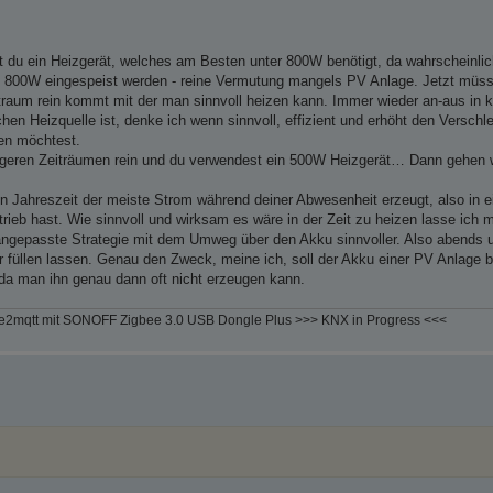
u ein Heizgerät, welches am Besten unter 800W benötigt, da wahrscheinlich
llen 800W eingespeist werden - reine Vermutung mangels PV Anlage. Jetzt müs
itraum rein kommt mit der man sinnvoll heizen kann. Immer wieder an-aus in
hen Heizquelle ist, denke ich wenn sinnvoll, effizient und erhöht den Verschl
en möchtest.
geren Zeiträumen rein und du verwendest ein 500W Heizgerät… Dann gehen w
n Jahreszeit der meiste Strom während deiner Abwesenheit erzeugt, also in e
ieb hast. Wie sinnvoll und wirksam es wäre in der Zeit zu heizen lasse ich ma
angepasste Strategie mit dem Umweg über den Akku sinnvoller. Also abends
er füllen lassen. Genau den Zweck, meine ich, soll der Akku einer PV Anlage
 da man ihn genau dann oft nicht erzeugen kann.
e2mqtt mit SONOFF Zigbee 3.0 USB Dongle Plus >>> KNX in Progress <<<