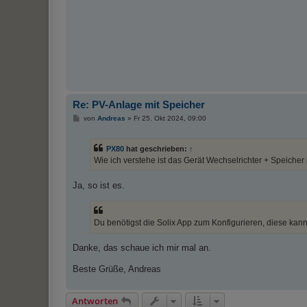
Re: PV-Anlage mit Speicher
B
von
Andreas
»
Fr 25. Okt 2024, 09:00
e
i
t
PX80
hat geschrieben:
↑
r
a
Wie ich verstehe ist das Gerät Wechselrichter + Speicher 
g
Ja, so ist es.
Du benötigst die Solix App zum Konfigurieren, diese kan
Danke, das schaue ich mir mal an.
Beste Grüße, Andreas
Antworten