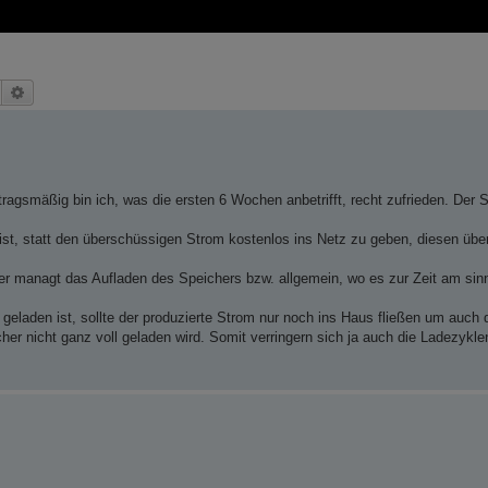
Suche
Erweiterte Suche
tragsmäßig bin ich, was die ersten 6 Wochen anbetrifft, recht zufrieden. Der 
 ist, statt den überschüssigen Strom kostenlos ins Netz zu geben, diesen übe
managt das Aufladen des Speichers bzw. allgemein, wo es zur Zeit am sinnv
geladen ist, sollte der produzierte Strom nur noch ins Haus fließen um auch
er nicht ganz voll geladen wird. Somit verringern sich ja auch die Ladezykle