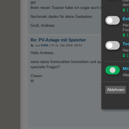
Die
gar.
den
Beim neuen Toaster habe ich sogar auch einen, der nur 80
1
Nochmals danke für deine Gedanken.
Ex
Hie
Gruß, Andreas
Fac
1
Re: PV-Anlage mit Speicher
To
B
von
PX80
»
Fr 11. Okt 2024, 09:52
e
Hie
i
Hallo Andreas,
1
t
r
wenn deine Kennzahlen feststehen und auch der Speicher i
a
g
spezielle Fragen?
Mit
All
Cheers
M
Ablehnen