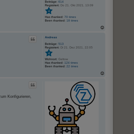
Beiträge:
614
Registriert:
Do 21. Okt 2021, 13:09
4
Has thanked:
70 times
Been thanked:
18 times
N
a
c
Andreas
h
o
Beiträge:
513
Registriert:
Di 21. Dez 2021, 22:05
b
e
4
n
Wohnort:
Geltow
Has thanked:
124 times
Been thanked:
22 times
N
a
c
h
o
b
zum Konfigurieren,
e
n