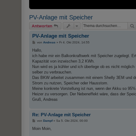
PV-Anlage mit Speicher
Antworten
PV-Anlage mit Speicher
B
von
Andreas
»
Fr 4. Okt 2024, 14:55
e
i
Hallo,
t
ich habe mir ein Balkonkraftwerk mit Speicher zugelegt. Er
r
a
Kapazität von inzwischen 3,2 KWh.
g
Nun wird es ja kühler und ich überlege ob es nicht möglich
selber zu verbrauchen.
Das BKW arbeitet zusammen mit einem Shelly 3EM und der 
Strom zu nutzen, Speicher oder Hausstom.
Meine konkrete Vorstellung ist nun, wenn der Akku so 95% 
Heizer zu versorgen. Der Nebeneffekt wäre, dass der Speich
Gruß, Andreas
Re: PV-Anlage mit Speicher
B
von
Dampf
»
Sa 5. Okt 2024, 00:00
e
i
Moin Moin,
t
r