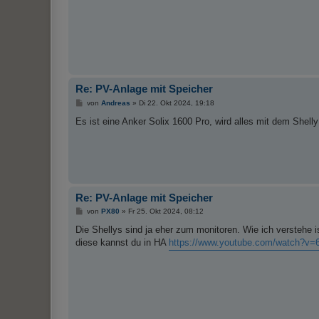
Re: PV-Anlage mit Speicher
B
von
Andreas
»
Di 22. Okt 2024, 19:18
e
i
Es ist eine Anker Solix 1600 Pro, wird alles mit dem Shel
t
r
a
g
Re: PV-Anlage mit Speicher
B
von
PX80
»
Fr 25. Okt 2024, 08:12
e
i
Die Shellys sind ja eher zum monitoren. Wie ich verstehe i
t
diese kannst du in HA
https://www.youtube.com/watch?v
r
a
g