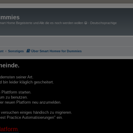
ummies
art Home Begeisterte und Alle die es noch werden wollen 😀 - Deutschsprachige
nt
Sonstiges
Über Smart Homee for Dummies
einde.
ernsten seiner Art.
bin leider kläglich gescheitert.
Plattform starten.
um zu benutzen.
f der neuen Platform neu anzumelden.
e versuchen einiges händisch zu migrieren.
est Practice Automatisierungen" ein.
atform
.