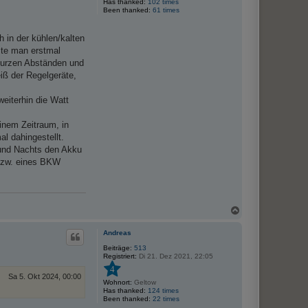
Has thanked:
102 times
Been thanked:
61 times
 in der kühlen/kalten
ste man erstmal
 kurzen Abständen und
eiß der Regelgeräte,
eiterhin die Watt
inem Zeitraum, in
l dahingestellt.
 und Nachts den Akku
 bzw. eines BKW
N
a
c
Andreas
h
o
Beiträge:
513
Registriert:
Di 21. Dez 2021, 22:05
b
e
4
n
Sa 5. Okt 2024, 00:00
Wohnort:
Geltow
Has thanked:
124 times
Been thanked:
22 times