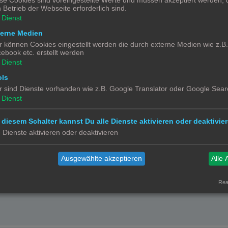
se Cookies sind voreingestellte Werte und müssen akzeptiert werden, d
 Betrieb der Webseite erforderlich sind.
0 Watt verbraucht.
Dienst
terne Medien
r können Cookies eingestellt werden die durch externe Medien wie z.B
ebook etc. erstellt werden
Dienst
ols
r sind Dienste vorhanden wie z.B. Google Translator oder Google Sear
Dienst
n HA angebunden ist, dann kannst du es doch verwirklichen. Hast du zur Aut
 diesem Schalter kannst Du alle Dienste aktivieren oder deaktivier
e Dienste aktivieren oder deaktivieren
Ausgewählte akzeptieren
Alle 
Real