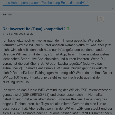
r
https://shop.peraqua.com/Poolheizung-En ... directed=1
a
g
Jim_OS
Re: InverterLife (Tuya) kompatibel?
B
So 7. Mai 2023, 18:22
e
i
Ich habe jetzt noch ein wenig nach dem Thema gesucht. Wie schon
t
vermutet wird die WP auch unter anderen Namen verkauft, was aber jetzt
r
a
nicht wirklich hilft, denn ich habe nur Infos gefunden bei denen andere
g
User die WP auch mit der Tuya Smart App, bzw. mit der ungebrandeten
identischen Smart Live App einbinden und nutzen konnten. Wenn Du
versuchst die dort über z.B. "Große Haushaltsgeräte" (oder wie das
aktuell heißt) + Smart Heat Pump + Wifi einzubinden geht das wirklich
nicht? Das heißt kein Pairing irgendwie möglich? Wenn das bei/mit Deiner
WP zu 100 % nicht funktioniert sieht es wohl schlecht aus mit der
Nutzung unter HA.
Ich vermute das für die WiFi-Verbindung der WP ein ESP-Microprozessor
genutzt wird (ESP8266/ESP32) und diese lassen sich im Normalfall
natürlich auch mit einer alternativen Firmware flashen. Früher ging das
sogar z.T. ohne löten, bis Tuya bei aktuelleren Geräten da eine Lücke
geschlossen hat. Aber selbst wenn in der WP ein ESP drin steckt und der
sich z.B. mit Tasmota oder ESPHome flashen lässt, fehlt Dir immer noch