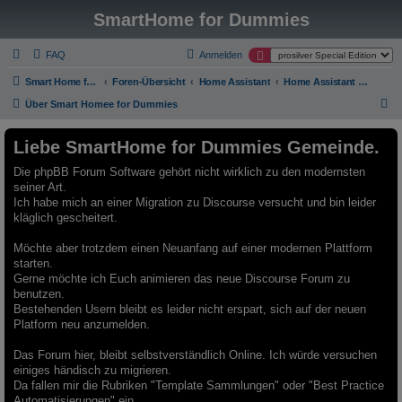
SmartHome for Dummies
FAQ
Anmelden
Smart Home for Dummies
Foren-Übersicht
Home Assistant
Home Assistant Add-On's
S
Über Smart Homee for Dummies
u
Liebe SmartHome for Dummies Gemeinde.
c
h
Die phpBB Forum Software gehört nicht wirklich zu den modernsten
seiner Art.
e
Ich habe mich an einer Migration zu Discourse versucht und bin leider
kläglich gescheitert.
Möchte aber trotzdem einen Neuanfang auf einer modernen Plattform
starten.
Gerne möchte ich Euch animieren das neue Discourse Forum zu
benutzen.
Bestehenden Usern bleibt es leider nicht erspart, sich auf der neuen
Platform neu anzumelden.
Das Forum hier, bleibt selbstverständlich Online. Ich würde versuchen
einiges händisch zu migrieren.
Da fallen mir die Rubriken "Template Sammlungen" oder "Best Practice
Automatisierungen" ein.