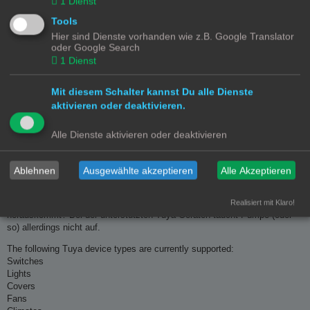
1
Dienst
supported_features:
Tools
Somit scheint der noch irgendwelche Temperatur-Werte zu sehen.
Hier sind Dienste vorhanden wie z.B. Google Translator
oder Google Search
Bei dem oben von mir ebenfalls verlinkten Beitrag bei Reddit hat
1
Dienst
allerdings ein User auch gepostet:
The provided app also communicates with aws servers. And it's an ESP
Mit diesem Schalter kannst Du alle Dienste
device. So i'm sure it's a Tuya device,
but not pushing all the data.
aktivieren oder deaktivieren.
Vermutlich hängt das von dem verwendeten (OEM) Modell der Pumpe ab,
von deren Software-Version und vielleicht auch noch von der App-Version,
Alle Dienste aktivieren oder deaktivieren
der verwendeten Cloud und letztendlich der Tuya Integration selber. Keine
Ahnug.
Ablehnen
Ausgewählte akzeptieren
Alle Akzeptieren
https://github.com/tuya/tuya-home-assis ... devices.md
Hast Du denn auch schon mal Local Tuya probiert was dabei/damit
Realisiert mit Klaro!
herauskommt? Bei der unterstützten Tuya Geräten taucht Pumpe (oder
so) allerdings nicht auf.
The following Tuya device types are currently supported:
Switches
Lights
Covers
Fans