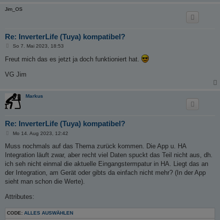
Jim_OS
Re: InverterLife (Tuya) kompatibel?
B
So 7. Mai 2023, 18:53
e
i
Freut mich das es jetzt ja doch funktioniert hat.
t
r
VG Jim
a
g
Markus
Re: InverterLife (Tuya) kompatibel?
B
Mo 14. Aug 2023, 12:42
e
i
Muss nochmals auf das Thema zurück kommen. Die App u. HA
t
Integration läuft zwar, aber recht viel Daten spuckt das Teil nicht aus, dh.
r
a
ich seh nicht einmal die aktuelle Eingangstermpatur in HA. Liegt das an
g
der Integration, am Gerät oder gibts da einfach nicht mehr? (In der App
sieht man schon die Werte).
Attributes:
CODE:
ALLES AUSWÄHLEN