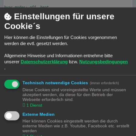
hvac_modes: off, heat

min_temp: -22

Einstellungen für unsere
max_temp: 104

target_temp_step: 1

Cookie´s
friendly_name: Inverter Pool Wärmepumpe

supported_features: 1
Hier können die Einstellungen für Cookies vorgenommen
werden die evtl. gesetzt werden.
Jim_OS
Allgemeine Hinweise und Informationen entnehme bitte
unserer
Datenschutzerklärung
bzw.
Nutzungsbedingungen
Re: InverterLife (Tuya) kompatibel?
.
B
Mo 14. Aug 2023, 13:19
e
i
Bei dem von mir oben verlinkten Beitrag im HA-Forum hat ja ein User
Technisch notwendige Cookies
(immer erforderlich)
t
gepostet:
r
Diese Cookies sind voreingestellte Werte und müssen
a
akzeptiert werden, da diese für den Betrieb der
g
I see only these attributes:
Webseite erforderlich sind.
hvac_modes:
1
Dienst
min_temp:
max_temp:
Externe Medien
target_temp_step:
Hier können Cookies eingestellt werden die durch
current_temperature:
externe Medien wie z.B. Youtube, Facebook etc. erstellt
temperature:
werden
friendly_name: