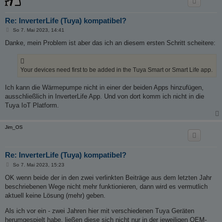
Re: InverterLife (Tuya) kompatibel?
B
So 7. Mai 2023, 14:41
e
i
Danke, mein Problem ist aber das ich an diesem ersten Schritt scheitere:
t
r
a
g
Your devices need first to be added in the Tuya Smart or Smart Life app.
Ich kann die Wärmepumpe nicht in einer der beiden Apps hinzufügen,
ausschließlich in InverterLife App. Und von dort komm ich nicht in die
Tuya IoT Platform.
Jim_OS
Re: InverterLife (Tuya) kompatibel?
B
So 7. Mai 2023, 15:23
e
i
OK wenn beide der in den zwei verlinkten Beiträge aus dem letzten Jahr
t
beschriebenen Wege nicht mehr funktionieren, dann wird es vermutlich
r
a
aktuell keine Lösung (mehr) geben.
g
Als ich vor ein - zwei Jahren hier mit verschiedenen Tuya Geräten
herumgespielt habe, ließen diese sich nicht nur in der jeweiligen OEM-