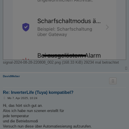
signal-2024-08-28-220808_002.png (168.33 KiB) 29234 mal betrachtet
DavidWeber
Re: InverterLife (Tuya) kompatibel?
B
Mo 7. Apr 2025, 10:24
e
i
Hi, das hört sich gut an.
t
Alos ich habe nun szenen erstellt für
r
a
jede temperatur
g
und die Betriebsmodi
Versuch nun diese über Automatiesierung aufzurufen.