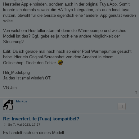
Hersteller App einbinden, sondern auch in der original Tuya App. Somit
konnte ich damals sowohl die HA Tuya Integration, als auch local tuya
nutzen, obwohl für die Geräte eigentlich eine "andere" App genutzt werden
sollte.
Von welchem Hersteller stammt denn die Wärmepumpe und welches
Modell ist das? Ggf. gebe es ja noch eine andere Möglichkeit der
Steuerung?
Edit: Da ich gerade mal nach nach so einer Pool Wärmepumpe gesucht
habe. Hier ein Original-Screenshot von dem Angebot in einem
Onlineshop. Finde den Fehler.
Hifi_Modul.png
Ja das ist (mal wieder) OT.
VG Jim
Markus
Re: InverterLife (Tuya) kompatibel?
B
So 7. Mai 2023, 17:27
e
i
Es handelt sich um dieses Modell:
t