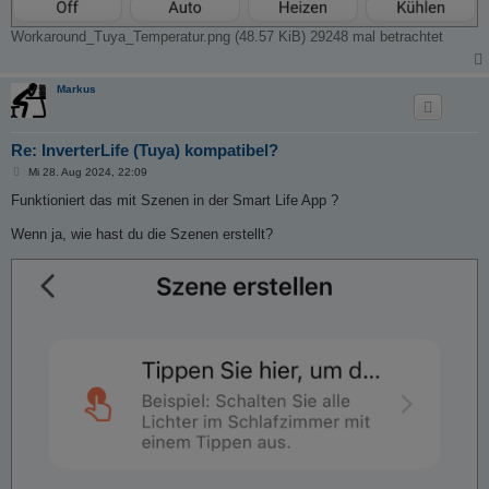
Workaround_Tuya_Temperatur.png (48.57 KiB) 29248 mal betrachtet
Markus
Re: InverterLife (Tuya) kompatibel?
B
Mi 28. Aug 2024, 22:09
e
i
Funktioniert das mit Szenen in der Smart Life App ?
t
r
Wenn ja, wie hast du die Szenen erstellt?
a
g