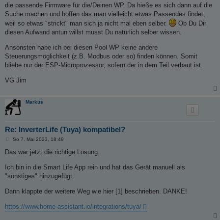
die passende Firmware für die/Deinen WP. Da hieße es sich dann auf die
Suche machen und hoffen das man vielleicht etwas Passendes findet,
weil so etwas "strickt" man sich ja nicht mal eben selber.
Ob Du Dir
diesen Aufwand antun willst musst Du natürlich selber wissen.
Ansonsten habe ich bei diesen Pool WP keine andere
Steuerungsmöglichkeit (z.B. Modbus oder so) finden können. Somit
bliebe nur der ESP-Microprozessor, sofern der in dem Teil verbaut ist.
VG Jim
Markus
Re: InverterLife (Tuya) kompatibel?
B
So 7. Mai 2023, 18:49
e
i
Das war jetzt die richtige Lösung.
t
r
Ich bin in die Smart Life App rein und hat das Gerät manuell als
a
g
"sonstiges" hinzugefügt.
Dann klappte der weitere Weg wie hier [1] beschrieben. DANKE!
https://www.home-assistant.io/integrations/tuya/