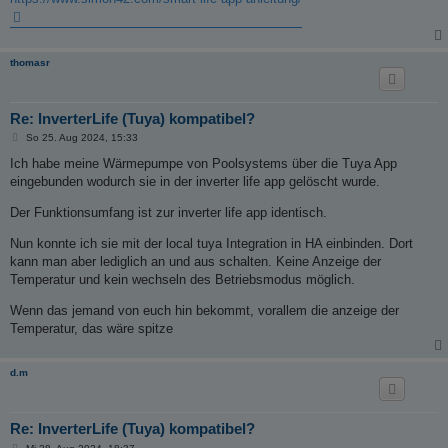
thomasr
Re: InverterLife (Tuya) kompatibel?
B
So 25. Aug 2024, 15:33
e
i
Ich habe meine Wärmepumpe von Poolsystems über die Tuya App
t
eingebunden wodurch sie in der inverter life app gelöscht wurde.
r
a
g
Der Funktionsumfang ist zur inverter life app identisch.
Nun konnte ich sie mit der local tuya Integration in HA einbinden. Dort
kann man aber lediglich an und aus schalten. Keine Anzeige der
Temperatur und kein wechseln des Betriebsmodus möglich.
Wenn das jemand von euch hin bekommt, vorallem die anzeige der
Temperatur, das wäre spitze
d.m
Re: InverterLife (Tuya) kompatibel?
B