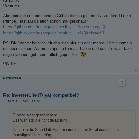
Climates
Vacuums
Aber bei den entsprechenden Github Issues gibt es div. zu dem Thema
Pumpe. Hast Du da auch schon mal geschaut?
https://github.com/rospogrigio/localtuy ... Aopen+pump
https://github.com/rospogrigio/localtuy ... s%3Aclosed
PS: Die Wahrscheinlichkeit das sich hier ein oder mehrer User tummeln
die ebenfalls die Wärmepumpe im Einsatz haben und somit etwas dazu
sagen können, geht vermutlich gegen Null.
VG Jim
DavidWeber
Re: InverterLife (Tuya) kompatibel?
B
Mi 7. Aug 2024, 14:34
e
i
t
Markus
hat geschrieben:
↑
r
a
Das war jetzt die richtige Lösung.
g
Ich bin in die Smart Life App rein und hat das Gerät manuell als
"sonstiges" hinzugefügt.