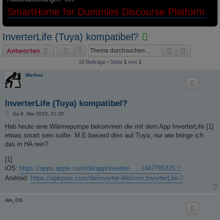
SmartHome for Dummies Discourse Platform
.
T
InverterLife (Tuya) kompatibel?
h
Suche
Erweiterte
Antworten
e
16 Beiträge • Seite
1
von
1
m
Markus
a
i
InverterLife (Tuya) kompatibel?
s
t
B
Sa 6. Mai 2023, 21:20
e
a
i
Hab heute eine Wärmepumpe bekommen die mit dern App InverterLife [1]
t
etwas smart sein sollte. M.E basierd dies auf Tuya, nur wie bringe ich
l
r
a
das in HA rein?
s
g
G
[1]
iOS:
https://apps.apple.com/de/app/inverter- ... 1447785325
E
Android:
https://apkpure.com/de/inverter-life/com.InverterLife
L
Ö
Jim_OS
S
T