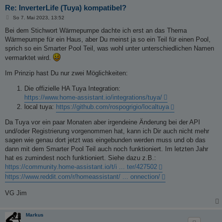
m
Re: InverterLife (Tuya) kompatibel?
B
a
So 7. Mai 2023, 13:52
e
r
i
Bei dem Stichwort Wärmepumpe dachte ich erst an das Thema
t
Wärmepumpe für ein Haus, aber Du meinst ja so ein Teil für einen Pool,
k
r
a
sprich so ein Smarter Pool Teil, was wohl unter unterschiedlichen Namen
i
g
vermarktet wird.
e
Im Prinzip hast Du nur zwei Möglichkeiten:
r
t
Die offizielle HA Tuya Integration:
https://www.home-assistant.io/integrations/tuya/
local tuya:
https://github.com/rospogrigio/localtuya
Da Tuya vor ein paar Monaten aber irgendeine Änderung bei der API
und/oder Registrierung vorgenommen hat, kann ich Dir auch nicht mehr
sagen wie genau dort jetzt was eingebunden werden muss und ob das
dann mit dem Smarter Pool Teil auch noch funktioniert. Im letzten Jahr
hat es zumindest noch funktioniert. Siehe dazu z.B.:
https://community.home-assistant.io/t/i ... ter/427502
https://www.reddit.com/r/homeassistant/ ... onnection/
VG Jim
Markus