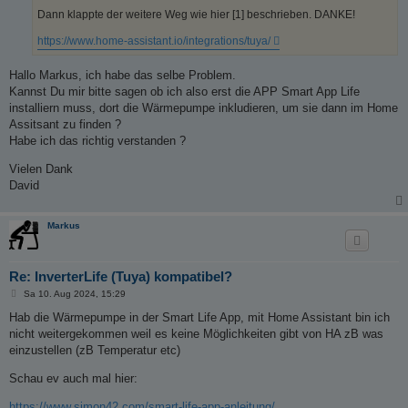
Dann klappte der weitere Weg wie hier [1] beschrieben. DANKE!
https://www.home-assistant.io/integrations/tuya/
Hallo Markus, ich habe das selbe Problem.
Kannst Du mir bitte sagen ob ich also erst die APP Smart App Life
installiern muss, dort die Wärmepumpe inkludieren, um sie dann im Home
Assitsant zu finden ?
Habe ich das richtig verstanden ?
Vielen Dank
David
Markus
Re: InverterLife (Tuya) kompatibel?
B
Sa 10. Aug 2024, 15:29
e
i
Hab die Wärmepumpe in der Smart Life App, mit Home Assistant bin ich
t
nicht weitergekommen weil es keine Möglichkeiten gibt von HA zB was
r
a
einzustellen (zB Temperatur etc)
g
Schau ev auch mal hier:
https://www.simon42.com/smart-life-app-anleitung/