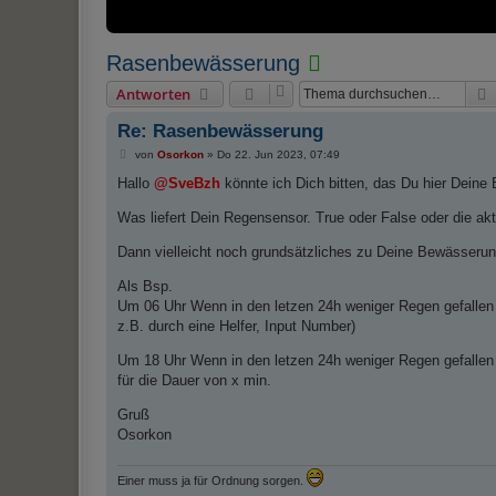
T
Rasenbewässerung
h
Antworten
e
Re: Rasenbewässerung
m
B
von
Osorkon
»
Do 22. Jun 2023, 07:49
a
e
i
Hallo
@SveBzh
könnte ich Dich bitten, das Du hier Deine B
i
t
r
s
Was liefert Dein Regensensor. True oder False oder die 
a
g
t
Dann vielleicht noch grundsätzliches zu Deine Bewässerun
a
Als Bsp.
l
Um 06 Uhr Wenn in den letzen 24h weniger Regen gefallen 
s
z.B. durch eine Helfer, Input Number)
G
Um 18 Uhr Wenn in den letzen 24h weniger Regen gefallen
E
für die Dauer von x min.
L
Ö
Gruß
Osorkon
S
T
Einer muss ja für Ordnung sorgen.
m