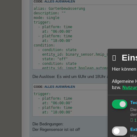
CODE:
ALLES AUSWÄHLEN
alias: Gartenbewässerung

description: ""

mode: single

trigger:

  - platform: time

    at: "06:00:00"

  - platform: time

    at: "18:00:00"

condition:

  - condition: state

    entity_id: binary_sensor.hmip_swo_pl_wetterse
Ein
    state: "off"

  - condition: state

    entity_id: input_boolean.automatische_bewasse
Hier können 
    state: "on"

Die Auslöser. Es wird um 6Uhr und 18Uhr ausgelöst
  - condition: template

Allgemeine 
    value_template: |

      {{ now() - (this.attributes.last_triggered 
bzw.
Nutzu
CODE:
ALLES AUSWÄHLEN
      timedelta(hours = 13, minutes = 1 )), true
trigger:

action:

  - platform: time

  - service: number.set_value

Te
    at: "06:00:00"

    data:

  - platform: time

Die
      value: |

        {{ states('input_number.bewaesserung_zeit
den
    target:

1
      entity_id: number.bewasserungscomputer_time
Die Bedingungen:
  - service: switch.turn_on

Ex
Der Regensensor ist ist
off
    data: {}

Hie
    target:
