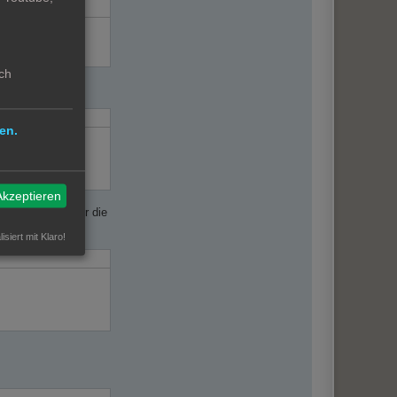
ch
en.
Akzeptieren
rd, wenn um 6 Uhr die
isiert mit Klaro!