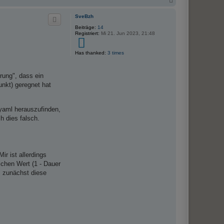
N
o
a
r
c
SveBzh
k
h
o
Beiträge:
14
o
n
Registriert:
Mi 21. Jun 2023, 21:48
b
e
3
n
Has thanked:
3 times
rung", dass ein
nkt) geregnet hat
 yaml herauszufinden,
h dies falsch.
r ist allerdings
ichen Wert (1 - Dauer
s zunächst diese