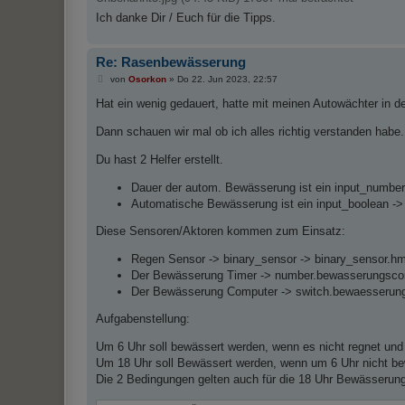
Ich danke Dir / Euch für die Tipps.
Re: Rasenbewässerung
B
von
Osorkon
»
Do 22. Jun 2023, 22:57
e
i
Hat ein wenig gedauert, hatte mit meinen Autowächter in d
t
r
Dann schauen wir mal ob ich alles richtig verstanden habe.
a
g
Du hast 2 Helfer erstellt.
Dauer der autom. Bewässerung ist ein input_number
Automatische Bewässerung ist ein input_boolean ->
Diese Sensoren/Aktoren kommen zum Einsatz:
Regen Sensor -> binary_sensor -> binary_sensor.h
Der Bewässerung Timer -> number.bewasserungsco
Der Bewässerung Computer -> switch.bewaesserun
Aufgabenstellung:
Um 6 Uhr soll bewässert werden, wenn es nicht regnet und
Um 18 Uhr soll Bewässert werden, wenn um 6 Uhr nicht bewä
Die 2 Bedingungen gelten auch für die 18 Uhr Bewässerung