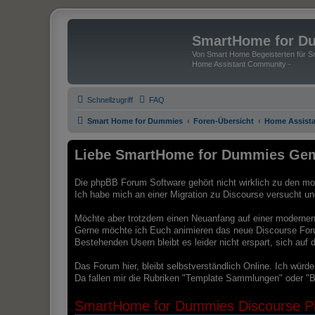
SmartHome for D
Von Smart Home Begeisterten für Sm
Home Assistant Community -
Schnellzugriff
FAQ
Smart Home for Dummies
Foren-Übersicht
Home Assista
Liebe SmartHome for Dummies Gem
Die phpBB Forum Software gehört nicht wirklich zu den mod
Ich habe mich an einer Migration zu Discourse versucht und 
Möchte aber trotzdem einen Neuanfang auf einer modernen 
Gerne möchte ich Euch animieren das neue Discourse For
Bestehenden Usern bleibt es leider nicht erspart, sich au
Das Forum hier, bleibt selbstverständlich Online. Ich würd
Da fallen mir die Rubriken "Template Sammlungen" oder "B
SmartHome for Dummies Discourse Pl