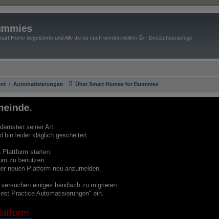
ummies
art Home Begeisterte und Alle die es noch werden wollen 😀 - Deutschsprachige
nt
Automatisierungen
Über Smart Homee for Dummies
einde.
ernsten seiner Art.
bin leider kläglich gescheitert.
Plattform starten.
um zu benutzen.
f der neuen Platform neu anzumelden.
e versuchen einiges händisch zu migrieren.
est Practice Automatisierungen" ein.
atform
.