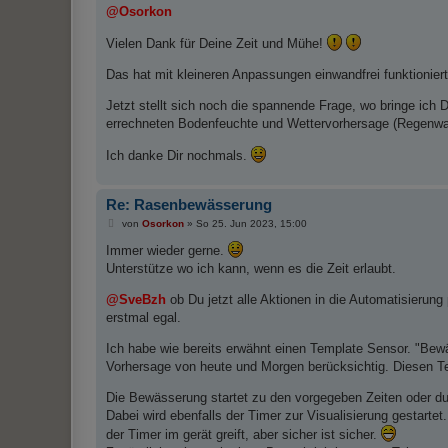
i
@Osorkon
t
r
Vielen Dank für Deine Zeit und Mühe!
a
g
Das hat mit kleineren Anpassungen einwandfrei funktioniert
Jetzt stellt sich noch die spannende Frage, wo bringe ich
errechneten Bodenfeuchte und Wettervorhersage (Regenwahr
Ich danke Dir nochmals.
Re: Rasenbewässerung
B
von
Osorkon
»
So 25. Jun 2023, 15:00
e
i
Immer wieder gerne.
t
Unterstütze wo ich kann, wenn es die Zeit erlaubt.
r
a
g
@SveBzh
ob Du jetzt alle Aktionen in die Automatisierung 
erstmal egal.
Ich habe wie bereits erwähnt einen Template Sensor. "Bewä
Vorhersage von heute und Morgen berücksichtig. Diesen Te
Die Bewässerung startet zu den vorgegeben Zeiten oder du
Dabei wird ebenfalls der Timer zur Visualisierung gestartet
der Timer im gerät greift, aber sicher ist sicher.