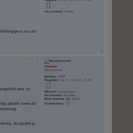
b
e
3
n
Has thanked:
3 times
 Abhängigkeit von der
N
a
c
h
Osorkon
o
Administrator
b
e
Beiträge:
2105
n
Registriert:
Sa 17. Jul 2021, 16:53
5
sgeführt wird, ist
Wohnort:
Langenargen
Has thanked:
63 times
Been thanked:
581 times
K
lag aktuell sowie die
Kontaktdaten:
o
tisierung.
n
t
a
k
endig, da parallel ja
t
d
a