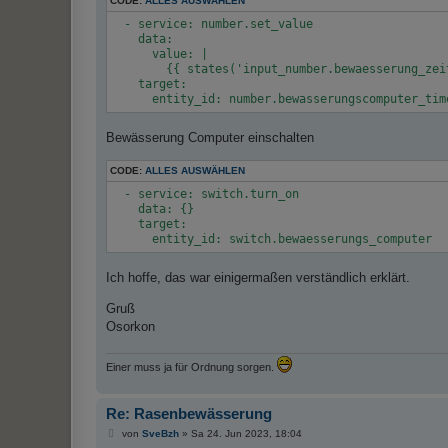
CODE:
ALLES AUSWÄHLEN
  - service: number.set_value

    data:

      value: |

        {{ states('input_number.bewaesserung_zeit
    target:

Bewässerung Computer einschalten
CODE:
ALLES AUSWÄHLEN
  - service: switch.turn_on

    data: {}

    target:

Ich hoffe, das war einigermaßen verständlich erklärt.
Gruß
Osorkon
Einer muss ja für Ordnung sorgen.
Re: Rasenbewässerung
B
von
SveBzh
»
Sa 24. Jun 2023, 18:04
e