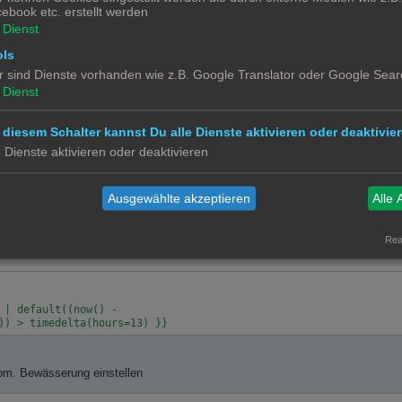
ebook etc. erstellt werden
Dienst
nsor_regen

ols
r sind Dienste vorhanden wie z.B. Google Translator oder Google Sear
Dienst
 diesem Schalter kannst Du alle Dienste aktivieren oder deaktivier
e Dienste aktivieren oder deaktivieren
rung

Ausgewählte akzeptieren
Alle 
ls 13h zurück. Diese Bedingung stellt sicher, das um 18 Uhr nur ausgeführt wi
indest Du
hier
.
Real
| default((now() -

om. Bewässerung einstellen