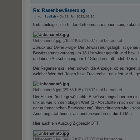
a
Re: Rasenbewässerung
r
B
von
SveBzh
»
Do 22. Jun 2023, 09:10
k
e
i
Entschuldige - die Bilder dürfen nun zu sehen sein, zukünft
i
t
r
e
a
g
Unbenannt2.jpg (78.82 KiB) 17507 mal betrachtet
r
Zurück auf Deine Frage:
Die Bewässerungslogik ist genau di
t
Bewässerungsvorgang um 18 Uhr wider geprüft wird bzw. st
und diese Aufschiebung um 12 Stunden stattfindet. Das ist
Der Regensensor liefert sowohl die Anzeige, ob es regnet 
welcher Wert bei Regen bzw. Trockenheit geliefert wird - 
Unbenannt6.jpg (29.33 KiB) 17507 mal betrachtet
Der Helper für die gewünschte Bewässerungsdauer bei einges
unklar, wie ich den obigen Wert (2 - Abschalten nach defin
der automatischen Bewässerung) überschrieben wird - sob
Änderung stattfinden, ansonsten werden es die 10 Min.
Hier auch ein Auszug Zigbee2MQTT:
Unbenannt5.jpg (94.45 KiB) 17507 mal betrachtet