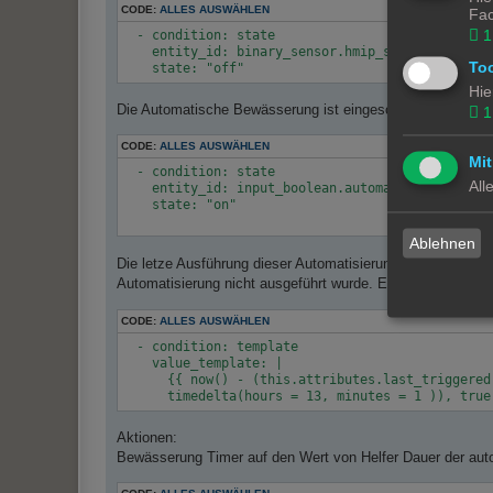
CODE:
ALLES AUSWÄHLEN
Fac
1
  - condition: state

    entity_id: binary_sensor.hmip_swo_pl_wetterse
To
Hie
Die Automatische Bewässerung ist eingeschaltet
1
CODE:
ALLES AUSWÄHLEN
Mit
  - condition: state

All
    entity_id: input_boolean.automatische_bewasse
    state: "on"

Ablehnen
Die letze Ausführung dieser Automatisierung liegt länger a
Automatisierung nicht ausgeführt wurde. Erklärung dazu f
CODE:
ALLES AUSWÄHLEN
  - condition: template

    value_template: |

      {{ now() - (this.attributes.last_triggered 
Aktionen:
Bewässerung Timer auf den Wert von Helfer Dauer der aut