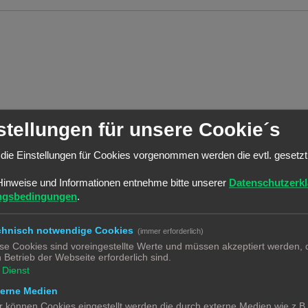
nsor_regen

stellungen für unsere Cookie´s
rung

die Einstellungen für Cookies vorgenommen werden die evtl. gesetz
Hinweise und Informationen entnehme bitte unserer
Datenschutzerk
| default((now() -

ngsbedingungen
.
)) > timedelta(hours=13) }}

chnisch notwendige Cookies
(immer erforderlich)
se Cookies sind voreingestellte Werte und müssen akzeptiert werden, d
') | int(0) }}

 Betrieb der Webseite erforderlich sind.
Dienst
r

terne Medien
r können Cookies eingestellt werden die durch externe Medien wie z.B