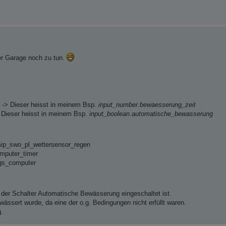
er Garage noch zu tun.
 -> Dieser heisst in meinem Bsp.
input_number.bewaesserung_zeit
 Dieser heisst in meinem Bsp.
input_boolean.automatische_bewasserung
mip_swo_pl_wettersensor_regen
mputer_timer
gs_computer
 der Schalter Automatische Bewässerung eingeschaltet ist.
ssert wurde, da eine der o.g. Bedingungen nicht erfüllt waren.
.