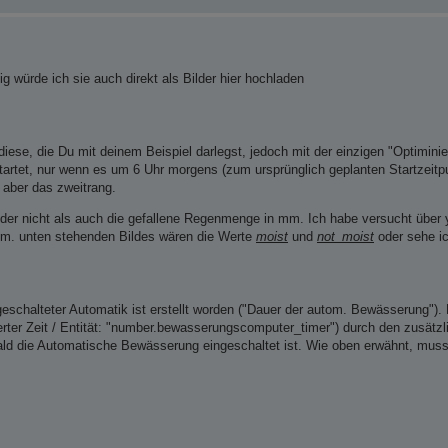
ig würde ich sie auch direkt als Bilder hier hochladen
ese, die Du mit deinem Beispiel darlegst, jedoch mit der einzigen "Optiminie
artet, nur wenn es um 6 Uhr morgens (zum ursprünglich geplanten Startzeitpu
 aber das zweitrang.
oder nicht als auch die gefallene Regenmenge in mm. Ich habe versucht über
gem. unten stehenden Bildes wären die Werte
moist
und
not_moist
oder sehe ic
chalteter Automatik ist erstellt worden ("Dauer der autom. Bewässerung"). Mi
ierter Zeit / Entität: "number.bewasserungscomputer_timer") durch den zusätzl
ald die Automatische Bewässerung eingeschaltet ist. Wie oben erwähnt, mus