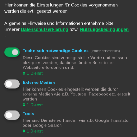
Hier können die Einstellungen für Cookies vorgenommen
SmartHome for Dummies Discourse Platform
.
werden die evtl. gesetzt werden.
Messwerte von TASMOTA - MQTT -
Allgemeine Hinweise und Informationen entnehme bitte
HomeAssistant
unserer
Datenschutzerklärung
bzw.
Nutzungsbedingungen
.
Forumsregeln
Hier geht es im neuen Kleid weiter
Technisch notwendige Cookies
https://community-discourse.smarthome-for-
(immer erforderlich)
dummies.de/
Diese Cookies sind voreingestellte Werte und müssen
akzeptiert werden, da diese für den Betrieb der
Webseite erforderlich sind.
Suche
Erweiterte Suche
Antworten
1
Dienst
1 Beitrag • Seite
1
von
1
Externe Medien
KaeptnBlaubaer
Hier können Cookies eingestellt werden die durch
externe Medien wie z.B. Youtube, Facebook etc. erstellt
werden
Messwerte von TASMOTA - MQTT - HomeAssistant
1
Dienst
B
Mi 10. Apr 2024, 19:51
Tools
e
i
Hallo zusammen,
Hier sind Dienste vorhanden wie z.B. Google Translator
t
ich hatte mir eine Automatisierung für meine Waschmaschine gebastelt,
oder Google Search
r
a
die bei bestimmten Werten vom Balkonkraftwerk einschalten soll. Ein
1
Dienst
g
Shelly Plug war nur zum testen geeignet, da der Strom zu groß wird kann