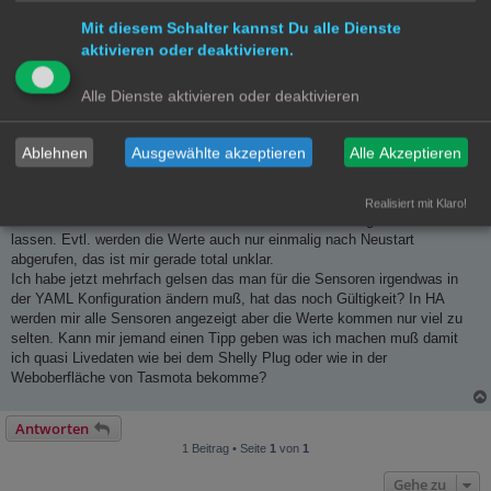
ich den für die WaMa nicht verwenden.
Mit diesem Schalter kannst Du alle Dienste
Nun habe ich mir eine passende Steckdose gekauft und dachte das eine
aktivieren oder deaktivieren.
Steckdose mit TASMOTA die beste Wahl sei, leider macht es das Ganze
irgendwie erheblich komplizierter als mit dem Shelly Plug.
Alle Dienste aktivieren oder deaktivieren
Die Steckdose läuft soweit mit TASMOTA und lässt sich im HA aus- und
einschalten.
Ablehnen
Ausgewählte akzeptieren
Alle Akzeptieren
Im Moment habe ich aber Probleme mit der Übertargung der Messwerte
an HA. Mir werden zwar hin und wieder Werte angezeigt aber ich hab
keine Ahnung wann und wie diese Empfangen werden. Fakt ist das diese
Realisiert mit Klaro!
sich viel zu selten ändern um damit eine Automatisierung laufen zu
lassen. Evtl. werden die Werte auch nur einmalig nach Neustart
abgerufen, das ist mir gerade total unklar.
Ich habe jetzt mehrfach gelsen das man für die Sensoren irgendwas in
der YAML Konfiguration ändern muß, hat das noch Gültigkeit? In HA
werden mir alle Sensoren angezeigt aber die Werte kommen nur viel zu
selten. Kann mir jemand einen Tipp geben was ich machen muß damit
ich quasi Livedaten wie bei dem Shelly Plug oder wie in der
Weboberfläche von Tasmota bekomme?
Antworten
1 Beitrag • Seite
1
von
1
Gehe zu