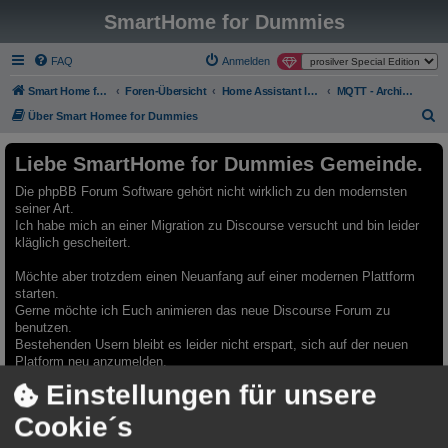
SmartHome for Dummies
FAQ
Anmelden
Smart Home for Dummies
Foren-Übersicht
Home Assistant Integrationen - Archiv - Nur Lesemodus
MQTT - Archiv - Nur Lesemodus
S
Über Smart Homee for Dummies
u
Liebe SmartHome for Dummies Gemeinde.
c
h
Die phpBB Forum Software gehört nicht wirklich zu den modernsten
seiner Art.
e
Ich habe mich an einer Migration zu Discourse versucht und bin leider
kläglich gescheitert.
Möchte aber trotzdem einen Neuanfang auf einer modernen Plattform
starten.
Gerne möchte ich Euch animieren das neue Discourse Forum zu
benutzen.
Bestehenden Usern bleibt es leider nicht erspart, sich auf der neuen
Platform neu anzumelden.
Einstellungen für unsere
Das Forum hier, bleibt selbstverständlich Online. Ich würde versuchen
einiges händisch zu migrieren.
Cookie´s
Da fallen mir die Rubriken "Template Sammlungen" oder "Best Practice
Automatisierungen" ein.