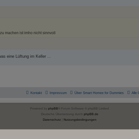
 zu machen ist imho nicht sinnvoll
s eine Lüftung im Keller ...
Kontakt
Impressum
Über Smart Homee for Dummies
Alle
Powered by
phpBB
® Forum Software © phpBB Limited
Deutsche Übersetzung durch
phpBB.de
Datenschutz
|
Nutzungsbedingungen