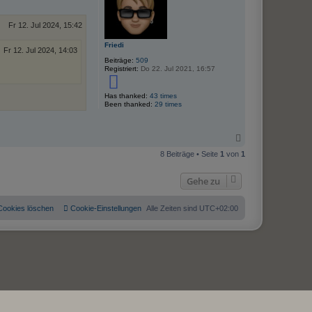
e
b
n
e
v
Fr 12. Jul 2024, 15:42
n
o
n
O
Friedi
Fr 12. Jul 2024, 14:03
s
Beiträge:
509
o
Registriert:
Do 22. Jul 2021, 16:57
r
k
5
o
n
Has thanked:
43 times
Been thanked:
29 times
N
a
8 Beiträge • Seite
1
von
1
c
h
o
Gehe zu
b
e
n
 Cookies löschen
Cookie-Einstellungen
Alle Zeiten sind
UTC+02:00