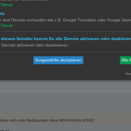
Dienst
ols
r sind Dienste vorhanden wie z.B. Google Translator oder Google Sear
Dienst
 diesem Schalter kannst Du alle Dienste aktivieren oder deaktivier
e Dienste aktivieren oder deaktivieren
Ausgewählte akzeptieren
Alle 
l sein und abends/ nachts warmweiß und dunkler.
Auslöser noch unter Bedingungen diese WENN-DANN-SONST.
Real
r Auslöser noch unter Bedingungen diese WENN-DANN-SONST.
ng ist.