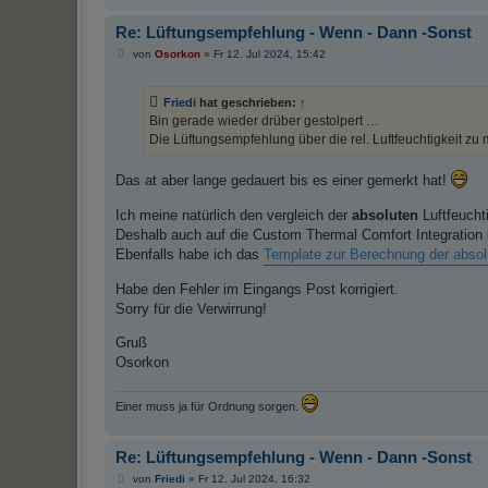
Re: Lüftungsempfehlung - Wenn - Dann -Sonst
B
von
Osorkon
»
Fr 12. Jul 2024, 15:42
e
i
t
Friedi
hat geschrieben:
↑
r
a
Bin gerade wieder drüber gestolpert …
g
Die Lüftungsempfehlung über die rel. Luftfeuchtigkeit zu 
Das at aber lange gedauert bis es einer gemerkt hat!
Ich meine natürlich den vergleich der
absoluten
Luftfeucht
Deshalb auch auf die Custom Thermal Comfort Integration hi
Ebenfalls habe ich das
Template zur Berechnung der absolu
Habe den Fehler im Eingangs Post korrigiert.
Sorry für die Verwirrung!
Gruß
Osorkon
Einer muss ja für Ordnung sorgen.
Re: Lüftungsempfehlung - Wenn - Dann -Sonst
B
von
Friedi
»
Fr 12. Jul 2024, 16:32