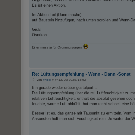
Es ist einen Aktion.
Im Aktion Teil (Dann mache)
auf Baustein hinzufügen, nach unten scrollen und Wenn-D
Gruß
Osorkon
Einer muss ja für Ordnung sorgen.
Re: Lüftungsempfehlung - Wenn - Dann -Sonst
B
von
Friedi
»
Fr 12. Jul 2024, 14:03
e
i
Bin gerade wieder drüber gestolpert …
t
Die Lüftungsempfehlung über die rel. Luftfeuchtigkeit zu 
r
a
relativen Luftfeuchtigkeit, enthält die absolut gesehen doc
g
feuchte, warme Luft abkühlt, hat man recht schnell eine hö
Besser ist es, das ganze mit Taupunkt zu ermitteln. Vom i
Ansonsten holt man sich Feuchtigkeit rein. Je weiter der We