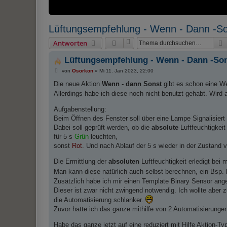
Lüftungsempfehlung - Wenn - Dann -S
Antworten
Lüftungsempfehlung - Wenn - Dann -So
B
von
Osorkon
»
Mi 11. Jan 2023, 22:00
e
i
Die neue Aktion
Wenn - dann Sonst
gibt es schon eine We
t
Allerdings habe ich diese noch nicht benutzt gehabt. Wird
r
a
g
Aufgabenstellung:
Beim Öffnen des Fenster soll über eine Lampe Signalisiert
Dabei soll geprüft werden, ob die
absolute
Luftfeuchtigkei
für 5 s
Grün
leuchten,
sonst
Rot
. Und nach Ablauf der 5 s wieder in der Zustand v
Die Ermittlung der
absoluten
Luftfeuchtigkeit erledigt bei
Man kann diese natürlich auch selbst berechnen, ein Bsp.
Zusätzlich habe ich mir einen Template Binary Sensor ange
Dieser ist zwar nicht zwingend notwendig. Ich wollte abe
die Automatisierung schlanker.
Zuvor hatte ich das ganze mithilfe von 2 Automatisierunge
Habe das ganze jetzt auf eine reduziert mit Hilfe Aktion-T