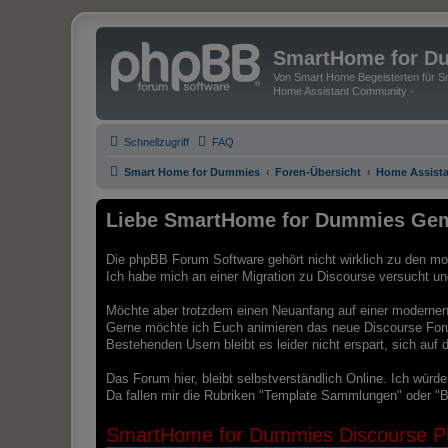
SmartHome for D
Von Smart Home Begeisterten für Sm
Home Assistant Community -
Schnellzugriff
FAQ
Smart Home for Dummies
Foren-Übersicht
Home Assista
Liebe SmartHome for Dummies Gem
Die phpBB Forum Software gehört nicht wirklich zu den mod
Ich habe mich an einer Migration zu Discourse versucht und 
Möchte aber trotzdem einen Neuanfang auf einer modernen 
Gerne möchte ich Euch animieren das neue Discourse For
Bestehenden Usern bleibt es leider nicht erspart, sich au
Das Forum hier, bleibt selbstverständlich Online. Ich würd
Da fallen mir die Rubriken "Template Sammlungen" oder "B
SmartHome for Dummies Discourse Pl