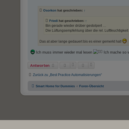
e
i
t
Osorkon
hat geschrieben:
↑
r
a
g
Friedi
hat geschrieben:
↑
Bin gerade wieder drüber gestolpert …
Die Lüftungsempfehlung über die rel. Luftfeuchtigkeit
Das at aber lange gedauert bis es einer gemerkt hat!
Ich muss immer wieder mal lesen
Ich mache so wa
Antworten
Zurück zu „Best Practice Automatisierungen“
Smart Home for Dummies
Foren-Übersicht