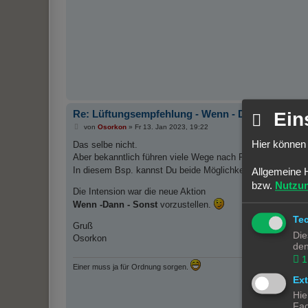
          brightness: 255

a
          color_name: green

g
        entity_id: light.nachttisch

        service: light.turn_on

    else:

      - data:

          brightness: 255

          color_name: red

        entity_id: light.nachttisch

        service: light.turn_on

  - delay:

Re: Lüftungsempfehlung - Wenn - Dann -Sonst
Ein
      hours: 0

B
von
Osorkon
»
Fr 13. Jan 2023, 19:22
      minutes: 0

e
      seconds: 5

Hier können 
i
Das selbe nicht.
      milliseconds: 0

t
Aber bekanntlich führen viele Wege nach Rom.
r
  - data: {}

a
In diesem Bsp. kannst Du beide Möglichkeiten verwenden 
Allgemeine 
    entity_id: scene.before

g
    service: scene.turn_on

bzw.
Nutzu
Die Intension war die neue Aktion
Wenn -Dann - Sonst
vorzustellen.
Te
Gruß
Die
Osorkon
den
1
Einer muss ja für Ordnung sorgen.
Ex
Hie
Fac