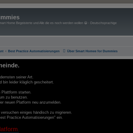
ummies
art Home Begeisterte und Alle die es noch werden wollen 😀 - Deutschsprachige
nt
Best Practice Automatisierungen
Über Smart Homee for Dummies
einde.
ernsten seiner Art.
bin leider kläglich gescheitert.
Plattform starten.
um zu benutzen.
f der neuen Platform neu anzumelden.
e versuchen einiges händisch zu migrieren.
est Practice Automatisierungen" ein.
atform
.