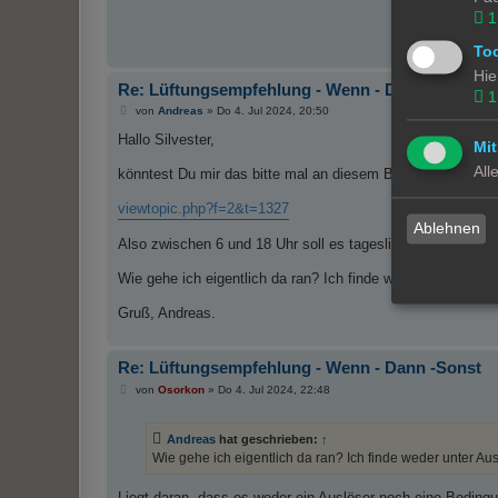
1
To
Hie
Re: Lüftungsempfehlung - Wenn - Dann -Sonst
1
B
von
Andreas
»
Do 4. Jul 2024, 20:50
e
i
Hallo Silvester,
Mit
t
r
All
könntest Du mir das bitte mal an diesem Beispiel erklären?
a
g
viewtopic.php?f=2&t=1327
Ablehnen
Also zwischen 6 und 18 Uhr soll es tageslichtweiß und he
Wie gehe ich eigentlich da ran? Ich finde weder unter 
Gruß, Andreas.
Re: Lüftungsempfehlung - Wenn - Dann -Sonst
B
von
Osorkon
»
Do 4. Jul 2024, 22:48
e
i
t
Andreas
hat geschrieben:
↑
r
a
Wie gehe ich eigentlich da ran? Ich finde weder unte
g
Liegt daran, dass es weder ein Auslöser noch eine Bedingu