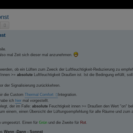
onst
Suche
Erweiterte Suche
nst
ile.
 also mal Zeit sich dieser mal anzunehmen.
 werden, ob ein Lüften zum Zweck der Luftfeuchtigkeit-Reduzierung zu empfehl
t Innen >=
absolute
Luftfeuchtigkeit Draußen ist. Ist die Bedingung erfüllt, so
or der Signalisierung zurückkehren.
 mir die Custom
Thermal Comfort
Integration.
 habe ich
hier
mal vorgestellt.
legt, der im Falle:
absolute
Feuchtigkeit innen >= Draußen den Wert "on" be
r zum einem, einen Übersicht der Lüftungsempfehlung für alle Räume und zum
n umgesetzt. Einen für
Grün
und die Zweite für
Rot
.
yps
Wenn -Dann - Sonnst