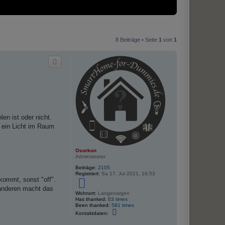
8 Beiträge • Seite
1
von
1
en ist oder nicht.
ll ein Licht im Raum
Osorkon
Administrator
Beiträge:
2105
Registriert:
Sa 17. Jul 2021, 16:53
kommt, sonst "off".
5
 anderen macht das
Wohnort:
Langenargen
Has thanked:
63 times
Been thanked:
581 times
K
Kontaktdaten:
o
n