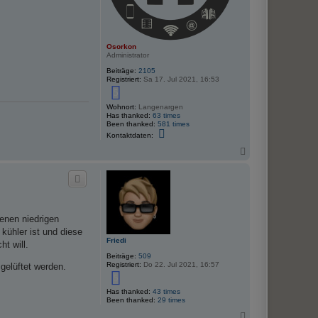
Osorkon
Administrator
Beiträge:
2105
Registriert:
Sa 17. Jul 2021, 16:53
5
Wohnort:
Langenargen
Has thanked:
63 times
Been thanked:
581 times
K
Kontaktdaten:
o
n
N
t
a
a
c
k
h
t
o
d
a
b
t
e
e
enen niedrigen
n
n
 kühler ist und diese
v
Friedi
o
t will.
n
Beiträge:
509
O
Registriert:
Do 22. Jul 2021, 16:57
gelüftet werden.
s
5
o
r
Has thanked:
43 times
k
Been thanked:
29 times
o
n
N