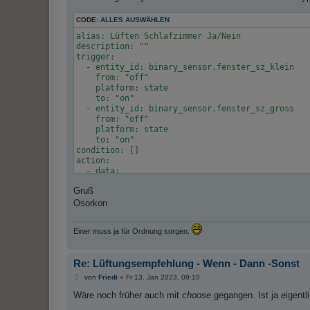
CODE:
ALLES AUSWÄHLEN
alias: Lüften Schlafzimmer Ja/Nein

description: ""

trigger:

  - entity_id: binary_sensor.fenster_sz_klein

    from: "off"

    platform: state

    to: "on"

  - entity_id: binary_sensor.fenster_sz_gross

    from: "off"

    platform: state

    to: "on"

condition: []

action:

  - data:

      scene_id: before

Gruß
      snapshot_entities:

        - light.nachttisch

Osorkon
    service: scene.create

  - data: {}

Einer muss ja für Ordnung sorgen.
    entity_id: light.nachttisch

    service: light.turn_on

  - if:

Re: Lüftungsempfehlung - Wenn - Dann -Sonst
      - condition: state

        entity_id: binary_sensor.lueften_schlafzi
B
von
Friedi
»
Fr 13. Jan 2023, 09:10
        state: "on"

e
i
Wäre noch früher auch mit
choose
gegangen. Ist ja eigentl
    then:

t
      - data:

r