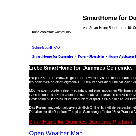
SmartHome for D
Von Smart Home Begeisterten für Sm
Home Assistant Community -
Schnellzugriff
FAQ
Smart Home for Dummies
Foren-Übersicht
Home Assistant I
Liebe SmartHome for Dummies Gemeinde.
Die phpBB Forum Software gehört nicht wirklich zu den modernsten seine
Ich habe mich an einer Migration zu Discourse versucht und bin leider klä
Möchte aber trotzdem einen Neuanfang auf einer modernen Plattform sta
Gerne möchte ich Euch animieren das neue Discourse Forum zu benutz
Bestehenden Usern bleibt es leider nicht erspart, sich auf der neuen Pl
Das Forum hier, bleibt selbstverständlich Online. Ich würde versuchen e
Da fallen mir die Rubriken "Template Sammlungen" oder "Best Practice A
SmartHome for Dummies Discourse Platform
.
Open Weather Map