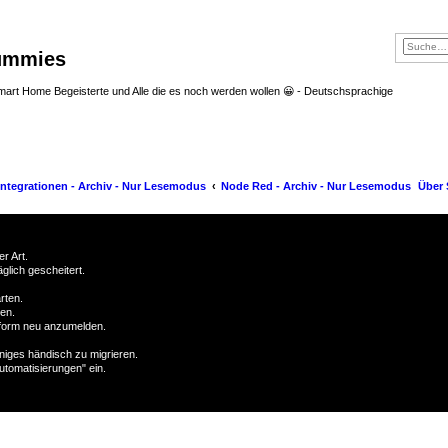
ummies
art Home Begeisterte und Alle die es noch werden wollen 😀 - Deutschsprachige
ntegrationen - Archiv - Nur Lesemodus
Node Red - Archiv - Nur Lesemodus
Über
r Art.
glich gescheitert.
rten.
en.
atform neu anzumelden.
iniges händisch zu migrieren.
utomatisierungen" ein.