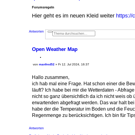
Forumsregeln
Hier geht es im neuen Kleid weiter
https:/
Antworten
E
S
r
u
w
c
e
h
i
e
Open Weather Map
t
e
r
Z
t
von
manfred52
i
»
Fr 12. Jul 2024, 16:37
e
B
S
t
e
u
i
i
c
Hallo zusammen,
e
t
h
r
r
ich hab mal eine Frage. Hat schon einer die B
e
a
e
g
läuft? Ich habe bei mir die Wetterdaten - Abfr
n
nicht so ganz übersichtlich da ich nicht weis 
erwartenden abgefragt werden. Das war halt bei
habe der die Temperatur im Boden und die Feucht
Regenmenge zu berücksichtigen. Ich bin für Tip
Antworten