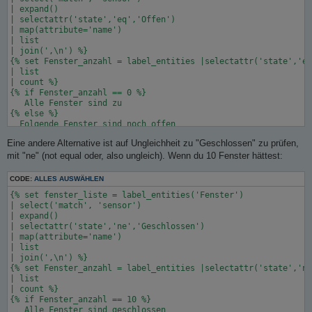
| expand()

| selectattr('state','eq','Offen')

| map(attribute='name')

| list

| join(',\n') %}

{% set Fenster_anzahl = label_entities |selectattr('state','eq
| list

| count %}

{% if Fenster_anzahl == 0 %}

   Alle Fenster sind zu 

{% else %}

  Folgende Fenster sind noch offen

{{ fenster_liste }}

Eine andere Alternative ist auf Ungleichheit zu "Geschlossen" zu prüfen,
{% endif %}

mit "ne" (not equal oder, also ungleich). Wenn du 10 Fenster hättest:
CODE:
ALLES AUSWÄHLEN
{% set fenster_liste = label_entities('Fenster')

{% set fenster_liste = label_entities('Fenster')

| select('match', 'sensor')

| select('match', 'sensor')

| expand()

| expand()

| selectattr('state','eq','Gekippt')

| selectattr('state','ne','Geschlossen')

| map(attribute='name')

| map(attribute='name')

| list

| list

| join(',\n') %}

| join(',\n') %}

{% set Fenster_anzahl = label_entities |selectattr('state','eq
{% set Fenster_anzahl = label_entities |selectattr('state','ne
| list

| list

| count %}

| count %}

{% if Fenster_anzahl <> 0 %}

{% if Fenster_anzahl == 10 %}

  Folgende Fenster sind noch gekippt

   Alle Fenster sind geschlossen

{{ fenster_liste }}
