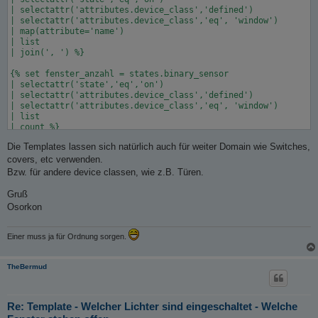
| selectattr('attributes.device_class','defined')

| selectattr('attributes.device_class','eq', 'window')

| map(attribute='name')

| list

| join(', ') %}

{% set fenster_anzahl = states.binary_sensor

| selectattr('state','eq','on')

| selectattr('attributes.device_class','defined')

| selectattr('attributes.device_class','eq', 'window')

| list

| count %}

{% if fenster_anzahl == 0 %}

Die Templates lassen sich natürlich auch für weiter Domain wie Switches,
  Alle Fenster sind geschlossen

{% else %}

covers, etc verwenden.
  Folgende Fenster sind noch geöffnet:

Bzw. für andere device classen, wie z.B. Türen.
{{ fenster_liste }}

Gruß
Osorkon
Einer muss ja für Ordnung sorgen.
TheBermud
Re: Template - Welcher Lichter sind eingeschaltet - Welche