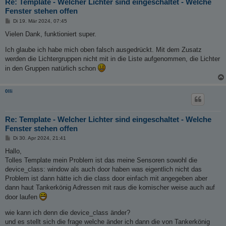
Re: Template - Welcher Lichter sind eingeschaltet - Welche
Fenster stehen offen
B
Di 19. Mär 2024, 07:45
e
i
Vielen Dank, funktioniert super.
t
r
Ich glaube ich habe mich oben falsch ausgedrückt. Mit dem Zusatz
a
g
werden die Lichtergruppen nicht mit in die Liste aufgenommen, die Lichter
in den Gruppen natürlich schon
0lli
Re: Template - Welcher Lichter sind eingeschaltet - Welche
Fenster stehen offen
B
Di 30. Apr 2024, 21:41
e
i
Hallo,
t
Tolles Template mein Problem ist das meine Sensoren sowohl die
r
a
device_class: window als auch door haben was eigentlich nicht das
g
Problem ist dann hätte ich die class door einfach mit angegeben aber
dann haut Tankerkönig Adressen mit raus die komischer weise auch auf
door laufen
wie kann ich denn die device_class änder?
und es stellt sich die frage welche änder ich dann die von Tankerkönig