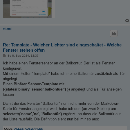
miami
Re: Template - Welcher Lichter sind eingeschaltet - Welche
Fenster stehen offen
B
So 8. Sep 2024, 12:37
e
i
Ich habe einen Fenstersensor an der Balkontür. Der ist als Fenster
t
konfiguriert.
r
a
Mit einem Helfer "Template" habe ich meine Balkontür zusätzlich als Tür
g
abgelegt:
Einen
Binärer Sensor-Template
mit
{{states('binary_sensor.balkontuer') }}
angelegt und als Tür anzeigen
lassen
Damit die das Fenster "Balkontür" nun nicht mehr von der Markdown-
Karte für Fenster angezeigt wird, habe ich dort (an zwei Stellen) um
selectattr('name','ne', 'Balkontür')
ergänzt, so dass die Balkontür aus
der Liste rausfällt. Die Definition sieht nun bei mir so aus:
CODE:
ALLES AUSWÄHLEN