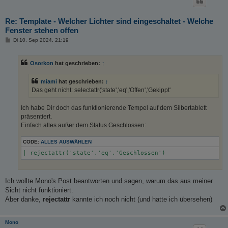
Re: Template - Welcher Lichter sind eingeschaltet - Welche
Fenster stehen offen
B
Di 10. Sep 2024, 21:19
e
i
t
Osorkon
hat geschrieben:
↑
r
a
g
miami
hat geschrieben:
↑
Das geht nicht: selectattr('state','eq','Offen','Gekippt'
Ich habe Dir doch das funktionierende Tempel auf dem Silbertablett
präsentiert.
Einfach alles außer dem Status Geschlossen:
CODE:
ALLES AUSWÄHLEN
Ich wollte Mono's Post beantworten und sagen, warum das aus meiner
Sicht nicht funktioniert.
Aber danke,
rejectattr
kannte ich noch nicht (und hatte ich übersehen)
Mono