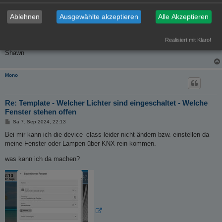
r
Vielen Dank für Deine schnelle Unterstützung. Wenn das mit dem "roten
a
Ablehnen
Ausgewählte akzeptieren
Alle Akzeptieren
g
Kreis" im Hintergrund auch noch zu realisieren wäre, dann wäre das ein
Traum.
Wenn nicht bin ich mit dieser Lösung aber auch mehr als zufrieden.
Realisiert mit Klaro!
Shawn
Mono
Re: Template - Welcher Lichter sind eingeschaltet - Welche
Fenster stehen offen
B
Sa 7. Sep 2024, 22:13
e
i
Bei mir kann ich die device_class leider nicht ändern bzw. einstellen da
t
meine Fenster oder Lampen über KNX rein kommen.
r
a
g
was kann ich da machen?