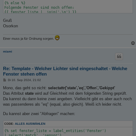
{% else %}

Folgende Fenster sind noch offen:

{{ fenster_liste |  join(',\n') }}

Gruß
Osorkon
Einer muss ja für Ordnung sorgen.
miami
Re: Template - Welcher Lichter sind eingeschaltet - Welche
Fenster stehen offen
B
Di 10. Sep 2024, 21:02
e
i
Mono, das geht so nicht:
selectattr('state','eq','Offen','Gekippt'
t
Das Attribut
state
wird auf Gleichheit mit dem folgenden String geprüft.
r
a
Da kannst du dann keine zwei angeben. Vielleicht gibt es aber auch noch
g
was passenderes als "eq" (equal, also gleich). Weiß ich leider nicht.
Du kannst aber zwei "Abfragen" machen:
CODE:
ALLES AUSWÄHLEN
{% set fenster_liste = label_entities('Fenster')

| select('match', 'sensor')
