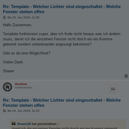
Re: Template - Welcher Lichter sind eingeschaltet - Welche
Fenster stehen offen
B
Mo 24. Jun 2024, 11:35
e
i
Hallo Zusammen,
t
r
Template funktioniert super, aber ich finde nicht heraus was ich ändern
a
g
muss, damit ich die einzelnen Fenster nicht durch ein ein Komma
getrennt sondern untereinander angezeigt bekomme?
Gibt es da eine Möglichkeit?
Vielen Dank
Shawn
Osorkon
Administrator
Re: Template - Welcher Lichter sind eingeschaltet - Welche
Fenster stehen offen
B
Mo 24. Jun 2024, 11:43
e
i
t
Shawn26
hat geschrieben:
↑
r
a
damit ich die einzelnen Fenster nicht durch ein ein Komma getrennt