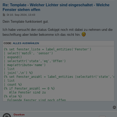
Re: Template - Welcher Lichter sind eingeschaltet - Welche
Fenster stehen offen
B
Di 10. Sep 2024, 13:43
e
i
Dein Template funktioniert gut.
t
r
Ich habe versucht den status Gekippt noch mit dabei zu nehmen und die
a
g
beschriftung aber leider bekomme ich das nicht hin.
CODE:
ALLES AUSWÄHLEN
{% set fenster_liste = label_entities('Fenster')

| select('match', 'sensor')

| expand()

| selectattr('state','eq','Offen')

| map(attribute='name')

| list

| join(',\n') %}

{% set Fenster_anzahl = label_entities |selectattr('state','eq
| list

| count %}

{% if Fenster_anzahl == 0 %}

   Alle Fenster sind zu 

{% else %}

  Folgende Fenster sind noch offen

{{ fenster_liste }}

{% endif %}
Osorkon