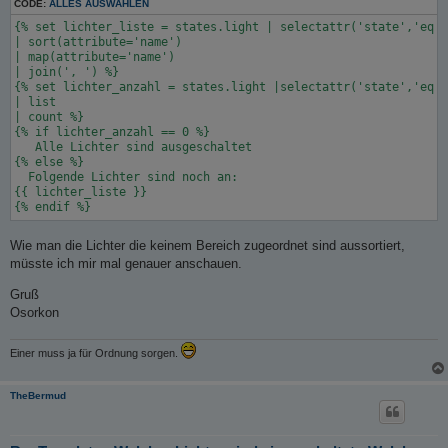
CODE:
ALLES AUSWÄHLEN
{% set lichter_liste = states.light | selectattr('state','eq',
| sort(attribute='name')

| map(attribute='name') 

| join(', ') %}

{% set lichter_anzahl = states.light |selectattr('state','eq',
| list

| count %}

{% if lichter_anzahl == 0 %}

   Alle Lichter sind ausgeschaltet

{% else %}

  Folgende Lichter sind noch an:

{{ lichter_liste }}

Wie man die Lichter die keinem Bereich zugeordnet sind aussortiert,
müsste ich mir mal genauer anschauen.
Gruß
Osorkon
Einer muss ja für Ordnung sorgen.
TheBermud