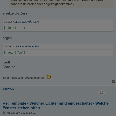
g
sondern untereinander angezeigt bekomme?
ersetze die Zeile
CODE:
ALLES AUSWÄHLEN
gegen
CODE:
ALLES AUSWÄHLEN
Gruß
Osorkon
Einer muss ja für Ordnung sorgen.
Shawn26
Re: Template - Welcher Lichter sind eingeschaltet - Welche
Fenster stehen offen
B
Mo 24. Jun 2024, 13:01
e