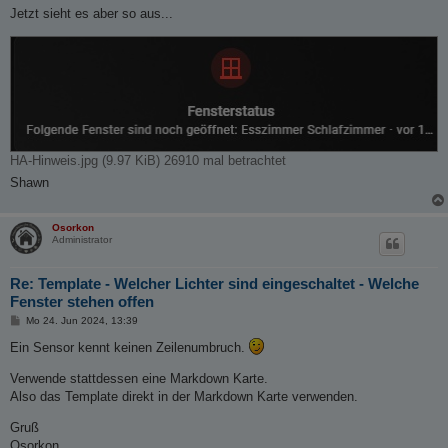
i
Jetzt sieht es aber so aus...
t
r
a
g
HA-Hinweis.jpg (9.97 KiB) 26910 mal betrachtet
Shawn
Osorkon
Administrator
Re: Template - Welcher Lichter sind eingeschaltet - Welche
Fenster stehen offen
B
Mo 24. Jun 2024, 13:39
e
i
Ein Sensor kennt keinen Zeilenumbruch.
t
r
Verwende stattdessen eine Markdown Karte.
a
g
Also das Template direkt in der Markdown Karte verwenden.
Gruß
Osorkon