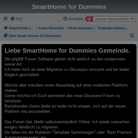
SmartHome for Dummies
FAQ
Anmelden
Smart Home for Dummies
Foren-Übersicht
Home Assistant
Templates Sammlung - Archiv - Nur Lesemodus
S
Über Smart Homee for Dummies
u
Liebe SmartHome for Dummies Gemeinde.
c
h
Die phpBB Forum Software gehört nicht wirklich zu den modernsten
seiner Art.
e
Ich habe mich an einer Migration zu Discourse versucht und bin leider
kläglich gescheitert.
Möchte aber trotzdem einen Neuanfang auf einer modernen Plattform
starten.
Gerne möchte ich Euch animieren das neue Discourse Forum zu
benutzen.
Bestehenden Usern bleibt es leider nicht erspart, sich auf der neuen
Platform neu anzumelden.
Das Forum hier, bleibt selbstverständlich Online. Ich würde versuchen
einiges händisch zu migrieren.
Da fallen mir die Rubriken "Template Sammlungen" oder "Best Practice
Automatisierungen" ein.