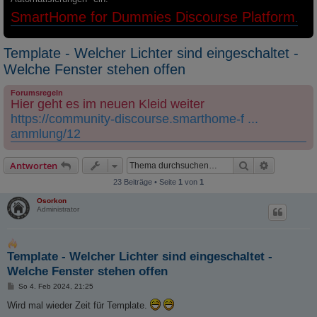
SmartHome for Dummies Discourse Platform
.
Template - Welcher Lichter sind eingeschaltet -
Welche Fenster stehen offen
Forumsregeln
Hier geht es im neuen Kleid weiter
https://community-discourse.smarthome-f ...
ammlung/12
Suche
Erweiterte
Antworten
23 Beiträge • Seite
1
von
1
Osorkon
Administrator
Template - Welcher Lichter sind eingeschaltet -
Welche Fenster stehen offen
B
So 4. Feb 2024, 21:25
e
i
Wird mal wieder Zeit für Template.
t