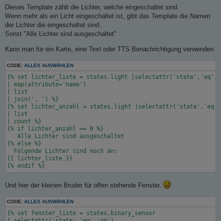
r
Dieses Template zählt die Lichter, welche eingeschaltet sind.
a
g
Wenn mehr als ein Licht eingeschaltet ist, gibt das Template die Namen
der Lichter die eingeschaltet sind.
Sonst "Alle Lichter sind ausgeschaltet"
Kann man für ein Karte, eine Text oder TTS Benachrichtigung verwenden.
CODE:
ALLES AUSWÄHLEN
{% set lichter_liste = states.light |selectattr('state','eq','
| map(attribute='name')

| list

| join(', ') %}

{% set lichter_anzahl = states.light |selectattr('state','eq',
| list

| count %}

{% if lichter_anzahl == 0 %}

   Alle Lichter sind ausgeschaltet

{% else %}

  Folgende Lichter sind noch an:

{{ lichter_liste }}

Und hier der kleinen Bruder für offen stehende Fenster.
CODE:
ALLES AUSWÄHLEN
{% set fenster_liste = states.binary_sensor

| selectattr('state','eq','on')
