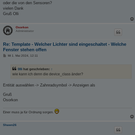
oder die von den Sensoren?
vielen Dank
Gruß Olli
Osorkon
Administrator
Re: Template - Welcher Lichter sind eingeschaltet - Welche
Fenster stehen offen
B
Mi 1. Mai 2024, 12:11
e
i
t
0lli
hat geschrieben:
↑
r
a
wie kann ich denn die device_class änder?
g
Entität auswählen -> Zahnradsymbol -> Anzeigen als
Gruß
Osorkon
Einer muss ja für Ordnung sorgen.
Shawn26