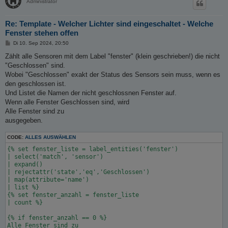
Administrator
Re: Template - Welcher Lichter sind eingeschaltet - Welche
Fenster stehen offen
B
Di 10. Sep 2024, 20:50
e
i
Zählt alle Sensoren mit dem Label "fenster" (klein geschrieben!) die nicht
t
"Geschlossen" sind.
r
a
Wobei "Geschlossen" exakt der Status des Sensors sein muss, wenn es
g
den geschlossen ist.
Und Listet die Namen der nicht geschlossnen Fenster auf.
Wenn alle Fenster Geschlossen sind, wird
Alle Fenster sind zu
ausgegeben.
CODE:
ALLES AUSWÄHLEN
{% set fenster_liste = label_entities('fenster')

| select('match', 'sensor')

| expand()

| rejectattr('state','eq','Geschlossen') 

| map(attribute='name')

| list %}

{% set fenster_anzahl = fenster_liste 

| count %}

{% if fenster_anzahl == 0 %}

Alle Fenster sind zu 
