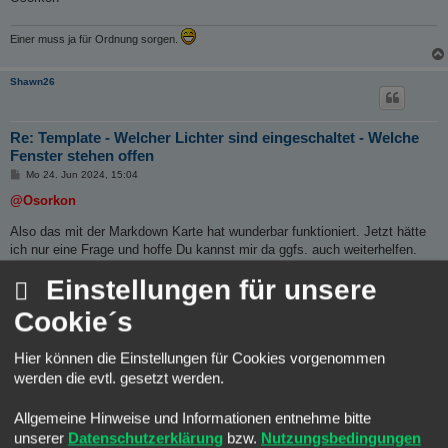
Einer muss ja für Ordnung sorgen.
Shawn26
Re: Template - Welcher Lichter sind eingeschaltet - Welche
Fenster stehen offen
B
Mo 24. Jun 2024, 15:04
e
i
@Osorkon
t
r
Also das mit der Markdown Karte hat wunderbar funktioniert. Jetzt hätte
a
g
ich nur eine Frage und hoffe Du kannst mir da ggfs. auch weiterhelfen.
Wie bekomme ich denn das "rote" Fenster (wie in meinem horizontalen
Einstellungen für unsere
Stapel) als Info Icon in einer Markdown dargestellt?
Cookie´s
Danke Dir
Shawn
Hier können die Einstellungen für Cookies vorgenommen
werden die evtl. gesetzt werden.
Osorkon
Administrator
Allgemeine Hinweise und Informationen entnehme bitte
unserer
Datenschutzerklärung
bzw.
Nutzungsbedingungen