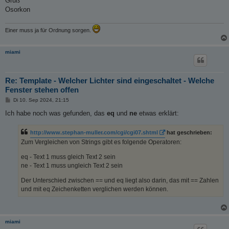
Gruß
Osorkon
Einer muss ja für Ordnung sorgen.
miami
Re: Template - Welcher Lichter sind eingeschaltet - Welche
Fenster stehen offen
B
Di 10. Sep 2024, 21:15
e
i
Ich habe noch was gefunden, das
eq
und
ne
etwas erklärt:
t
r
a
http://www.stephan-muller.com/cgi/cgi07.shtml
hat geschrieben:
g
Zum Vergleichen von Strings gibt es folgende Operatoren:
eq - Text 1 muss gleich Text 2 sein
ne - Text 1 muss ungleich Text 2 sein
Der Unterschied zwischen == und eq liegt also darin, das mit == Zahlen
und mit eq Zeichenketten verglichen werden können.
miami