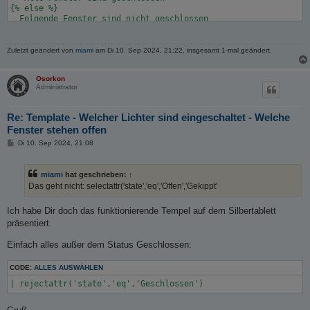
{% else %}

{% endif %}
  Folgende Fenster sind nicht geschlossen

{{ fenster_liste }}

{% endif %}
Zuletzt geändert von
miami
am Di 10. Sep 2024, 21:22, insgesamt 1-mal geändert.
Osorkon
Administrator
Re: Template - Welcher Lichter sind eingeschaltet - Welche
Fenster stehen offen
B
Di 10. Sep 2024, 21:08
e
i
t
miami
hat geschrieben:
↑
r
a
Das geht nicht: selectattr('state','eq','Offen','Gekippt'
g
Ich habe Dir doch das funktionierende Tempel auf dem Silbertablett
präsentiert.
Einfach alles außer dem Status Geschlossen:
CODE:
ALLES AUSWÄHLEN