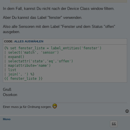
In dem Fall, kannst Du nicht nach der Device Class window filtern.
Aber Du kannst das Label "fenster" verwenden.
Also alle Sensoren mit dem Label "Fenster und dem Status "offen"
ausgeben.
CODE:
ALLES AUSWÄHLEN
{% set fenster_liste = label_entities('fenster')

| select('match', 'sensor')

| expand()

| selectattr('state','eq','offen')

| map(attribute='name')

| list

| join(', ') %}

Gruß
Osorkon
Einer muss ja für Ordnung sorgen.
Mono