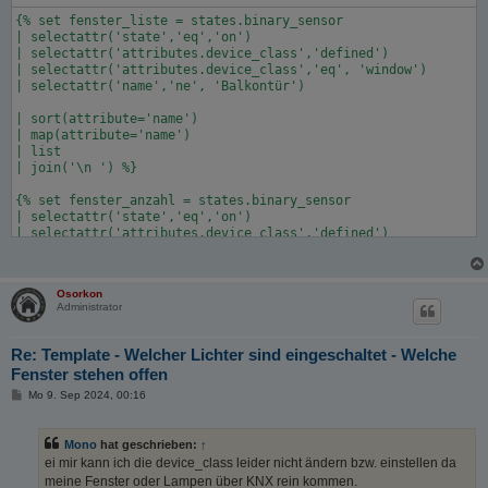
{% set fenster_liste = states.binary_sensor

| selectattr('state','eq','on')

| selectattr('attributes.device_class','defined')

| selectattr('attributes.device_class','eq', 'window')

| selectattr('name','ne', 'Balkontür')

| sort(attribute='name')

| map(attribute='name')

| list

| join('\n ') %}

{% set fenster_anzahl = states.binary_sensor

| selectattr('state','eq','on')

| selectattr('attributes.device_class','defined')

| selectattr('attributes.device_class','eq', 'window')

| selectattr('name','ne', 'Balkontür')

| list

Osorkon
| count %}

Administrator
{% if fenster_anzahl == 0 %}

  Alle Fenster sind geschlossen.

Re: Template - Welcher Lichter sind eingeschaltet - Welche
{% else %}

Fenster stehen offen
  Folgende Fenster sind geöffnet:

B
{{ fenster_liste }}

Mo 9. Sep 2024, 00:16
e
{% endif %}
i
t
Mono
hat geschrieben:
↑
r
a
ei mir kann ich die device_class leider nicht ändern bzw. einstellen da
g
meine Fenster oder Lampen über KNX rein kommen.