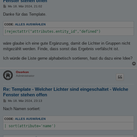
Fenster stehen offen
B
Mo 18. Mär 2024, 21:02
e
i
Danke für das Template.
t
r
CODE:
a
ALLES AUSWÄHLEN
g
|rejectattr("attributes.entity_id","defined")
wäre glaube ich eine gute Ergänzung, damit die Lichter in Gruppen nicht
mitgezählt werden. Finde, dass sonst das Ergebnis verfälscht ist.
Ich würde die Liste gerne alphabetisch sortieren, hast du dazu eine Idee?
Osorkon
Administrator
Re: Template - Welcher Lichter sind eingeschaltet - Welche
Fenster stehen offen
B
Mo 18. Mär 2024, 23:13
e
i
Nach Namen sortiert:
t
r
CODE:
a
ALLES AUSWÄHLEN
g
| sort(attribute='name')