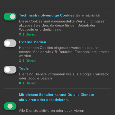
Re: Template - Welcher Lichter sind eingeschaltet - Welche
.
Fenster stehen offen
B
Mo 24. Jun 2024, 15:39
e
Technisch notwendige Cookies
(immer erforderlich)
i
t
Diese Cookies sind voreingestellte Werte und müssen
Shawn26
hat geschrieben:
↑
r
akzeptiert werden, da diese für den Betrieb der
a
Wie bekomme ich denn das "rote" Fenster (wie in meinem horizontalen
g
Webseite erforderlich sind.
Stapel) als Info Icon in einer Markdown dargestellt?
1
Dienst
CODE:
ALLES AUSWÄHLEN
Externe Medien
Hier können Cookies eingestellt werden die durch
externe Medien wie z.B. Youtube, Facebook etc. erstellt
werden
Gruß
Osorkon
1
Dienst
Tools
Einer muss ja für Ordnung sorgen.
Hier sind Dienste vorhanden wie z.B. Google Translator
oder Google Search
Shawn26
1
Dienst
Mit diesem Schalter kannst Du alle Dienste
Re: Template - Welcher Lichter sind eingeschaltet - Welche
aktivieren oder deaktivieren.
Fenster stehen offen
B
Di 25. Jun 2024, 06:38
e
Alle Dienste aktivieren oder deaktivieren
i
@Osorkon
t