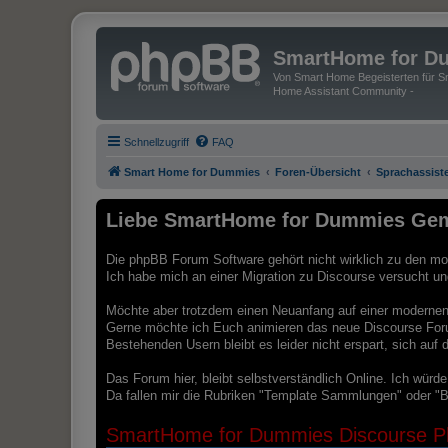
SmartHome for D
Von Smart Home Begeisterten für Sm
Home Assistant Community -
Schnellzugriff
FAQ
Smart Home for Dummies
Foren-Übersicht
Sprachassist
Liebe SmartHome for Dummies Gem
Die phpBB Forum Software gehört nicht wirklich zu den mod
Ich habe mich an einer Migration zu Discourse versucht und 
Möchte aber trotzdem einen Neuanfang auf einer modernen 
Gerne möchte ich Euch animieren das neue Discourse For
Bestehenden Usern bleibt es leider nicht erspart, sich au
Das Forum hier, bleibt selbstverständlich Online. Ich würd
Da fallen mir die Rubriken "Template Sammlungen" oder "B
SmartHome for Dummies Discourse Pl