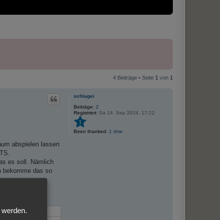
4 Beiträge • Seite
1
von
1
schlagei
Beiträge:
2
Registriert:
Sa 14. Sep 2024, 17:22
1
Been thanked:
1 time
aum abspielen lassen
TTS.
as es soll. Nämlich
ich bekomme das so
t werden.