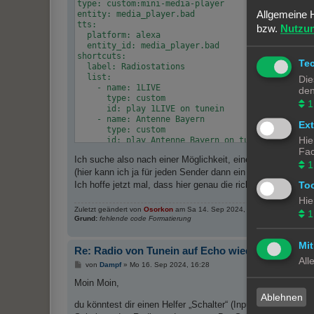
type: custom:mini-media-player

Allgemeine 
entity: media_player.bad

tts:

bzw.
Nutzu
  platform: alexa

  entity_id: media_player.bad

shortcuts:

Te
  label: Radiostations

  list:

Die
    - name: 1LIVE

den
      type: custom

1
      id: play 1LIVE on tunein

    - name: Antenne Bayern

Ex
      type: custom

Hie
      id: play Antenne Bayern on tunein

    - name: Hitradio Ö3

Fac
Ich suche also nach einer Möglichkeit, eine Szene oder ei
      type: custom

1
      id: play Hitradio OE3 on tunein

(hier kann ich ja für jeden Sender dann ein eigenes erstel
show_source: icon

Ich hoffe jetzt mal, dass hier genau die richtigen Profis
To
sound_mode: icon

Hie
source: icon

Zuletzt geändert von
Osorkon
am Sa 14. Sep 2024, 18:08, insgesamt 1-
artwork: material

1
Grund:
fehlende code Formatierung
info: scroll

toggle_power: true

Mit
volume_stateless: true

Re: Radio von Tunein auf Echo wiedergeben
group: false
All
B
von
Dampf
»
Mo 16. Sep 2024, 16:28
e
i
Moin Moin,
t
Ablehnen
r
du könntest dir einen Helfer „Schalter“ (Input.boolean)erst
a