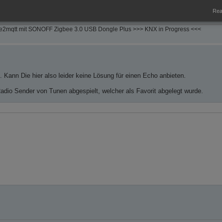
lich in HA via Automatisierung z.B. 1 Sekunde nach der Aktivierung wieder de
Real
e2mqtt mit SONOFF Zigbee 3.0 USB Dongle Plus >>> KNX in Progress <<<
 Kann Die hier also leider keine Lösung für einen Echo anbieten.
 Radio Sender von Tunen abgespielt, welcher als Favorit abgelegt wurde.