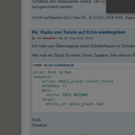
g
Schalters den Radiosender startet. Der Schalter muss natür
(ausgeschaltet) werden.
HA OS auf Beelink SEi12 Mini PC, i5-1235U,16GB RAM, Zigbe
Re: Radio von Tunein auf Echo wiedergeben
B
von
Osorkon
»
Mo 16. Sep 2024, 20:21
e
i
Ich habe aus Überzeugung keine Zylinderfrauen im Einsatz.
t
r
Hier mal ein Skript für einen Sonos Speaker, hier wird ein
a
g
CODE:
ALLES AUSWÄHLEN
alias: Rock im Bad

sequence:

  - action: media_player.select_source

    metadata: {}

    data:

      source: ROCK ANTENNE

    target:

      entity_id: media_player.bad

Gruß
Osorkon