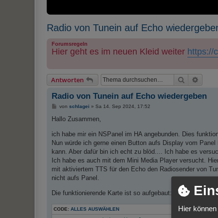
Radio von Tunein auf Echo wiedergebe
Forumsregeln
Hier geht es im neuen Kleid weiter
https:/
Suche
Erweit
Antworten
Radio von Tunein auf Echo wiedergeben
B
von
schlagei
»
Sa 14. Sep 2024, 17:52
e
i
Hallo Zusammen,
t
r
ich habe mir ein NSPanel im HA angebunden. Dies funktion
a
g
Nun würde ich gerne einen Button aufs Display vom Panel
kann. Aber dafür bin ich echt zu blöd.... Ich habe es ver
Ich habe es auch mit dem Mini Media Player versucht. Hier
mit aktiviertem TTS für den Echo den Radiosender von Tun
nicht aufs Panel.
Ein
Die funktionierende Karte ist so aufgebaut:
Hier können 
CODE:
ALLES AUSWÄHLEN