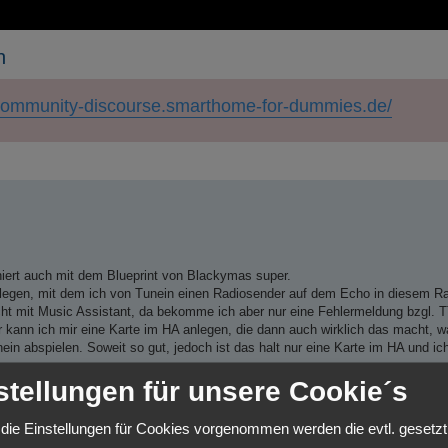
n
/community-discourse.smarthome-for-dummies.de/
erte Suche
iert auch mit dem Blueprint von Blackymas super.
 legen, mit dem ich von Tunein einen Radiosender auf dem Echo in diesem R
sucht mit Music Assistant, da bekomme ich aber nur eine Fehlermeldung bzgl. 
 kann ich mir eine Karte im HA anlegen, die dann auch wirklich das macht, w
ein abspielen. Soweit so gut, jedoch ist das halt nur eine Karte im HA und 
stellungen für unsere Cookie´s
die Einstellungen für Cookies vorgenommen werden die evtl. gesetz