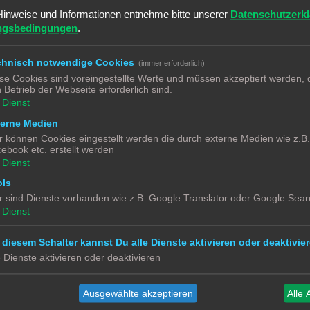
Hinweise und Informationen entnehme bitte unserer
Datenschutzerk
ngsbedingungen
.
chnisch notwendige Cookies
(immer erforderlich)
se Cookies sind voreingestellte Werte und müssen akzeptiert werden, d
 Betrieb der Webseite erforderlich sind.
Dienst
terne Medien
r können Cookies eingestellt werden die durch externe Medien wie z.B
ebook etc. erstellt werden
n Skript oder was auch immer zu produzieren, die nichts anderes macht, als 
Dienst
len) von Tunein als Befehl auf dem Echo abzuspielen.
 sind, die mir da helfen können und freue mich auf Rückmeldungen aus der Com
ols
r sind Dienste vorhanden wie z.B. Google Translator oder Google Sear
mal geändert.
Dienst
 diesem Schalter kannst Du alle Dienste aktivieren oder deaktivier
e Dienste aktivieren oder deaktivieren
Ausgewählte akzeptieren
Alle 
ellen und diesen nach Alexa durchreichen. In Alexa eine Routine erstellen, die 