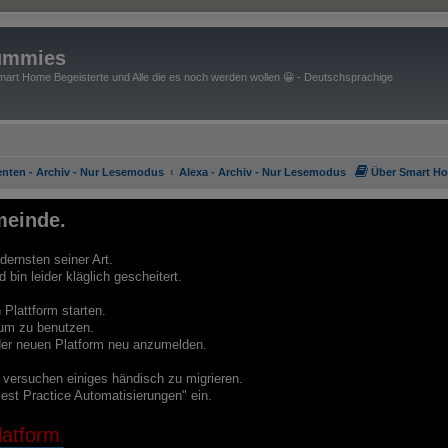
ummies
art Home Begeisterte und Alle die es noch werden wollen 😀 - Deutschsprachige
enten - Archiv - Nur Lesemodus
Alexa - Archiv - Nur Lesemodus
Über Smart H
einde.
ernsten seiner Art.
bin leider kläglich gescheitert.
Plattform starten.
um zu benutzen.
f der neuen Platform neu anzumelden.
e versuchen einiges händisch zu migrieren.
est Practice Automatisierungen" ein.
atform
.