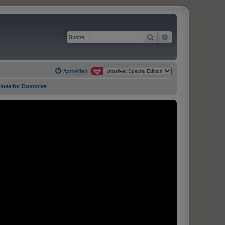
Suche
Erweiterte Suche
Anmelden
omee for Dummies