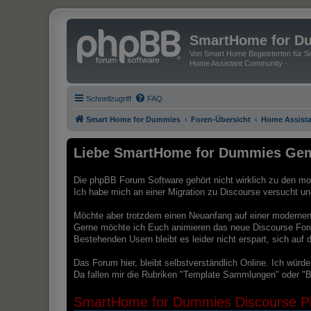
SmartHome for D
Von Smart Home Begeisterten für Sm
Home Assistant Community -
Schnellzugriff
FAQ
Smart Home for Dummies
Foren-Übersicht
Home Assista
Liebe SmartHome for Dummies Gem
Die phpBB Forum Software gehört nicht wirklich zu den mod
Ich habe mich an einer Migration zu Discourse versucht und 
Möchte aber trotzdem einen Neuanfang auf einer modernen 
Gerne möchte ich Euch animieren das neue Discourse For
Bestehenden Usern bleibt es leider nicht erspart, sich au
Das Forum hier, bleibt selbstverständlich Online. Ich würd
Da fallen mir die Rubriken "Template Sammlungen" oder "B
SmartHome for Dummies Discourse Pl