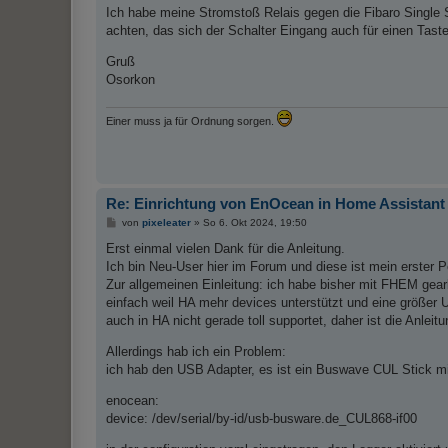
Ich habe meine Stromstoß Relais gegen die Fibaro Single S
achten, das sich der Schalter Eingang auch für einen Taster
Gruß
Osorkon
Einer muss ja für Ordnung sorgen.
Re: Einrichtung von EnOcean in Home Assistant
B
von
pixeleater
»
So 6. Okt 2024, 19:50
e
i
Erst einmal vielen Dank für die Anleitung.
t
Ich bin Neu-User hier im Forum und diese ist mein erster P
r
a
Zur allgemeinen Einleitung: ich habe bisher mit FHEM gea
g
einfach weil HA mehr devices unterstützt und eine größer 
auch in HA nicht gerade toll supportet, daher ist die Anlei
Allerdings hab ich ein Problem:
ich hab den USB Adapter, es ist ein Buswave CUL Stick mi
enocean:
device: /dev/serial/by-id/usb-busware.de_CUL868-if00