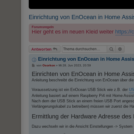
Einrichtung von EnOcean in Home Assi
Forumsregeln
Hier geht es im neuen Kleid weiter
https:/
Suche
Erweit
Antworten
Einrichtung von EnOcean in Home Assis
B
von
Osorkon
»
Mi 28. Jun 2023, 20:59
e
Einrichten von EnOcean in Home Assi
i
t
Anleitung beschreibt die Einrichtung von EnOcean über di
r
a
g
Voraussetzung ist ein EnOcean USB Stick wie z.B. der
US
Anleitung basiert auf einem Raspberry Pi4 mit Home Assi
Nach dem der USB Stick an einem freien USB Port angesch
Verlängerungskabel zu betreiben) müssen wir zuerst die Ha
Ermittlung der Hardware Adresse des
Dazu wechseln wir in die Ansicht Einstellungen -> System