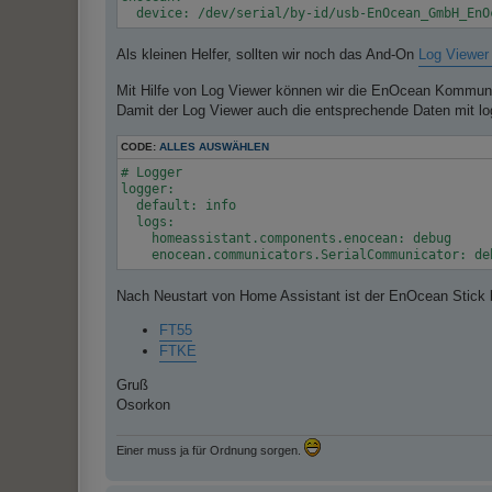
Als kleinen Helfer, sollten wir noch das And-On
Log Viewer
Mit Hilfe von Log Viewer können wir die EnOcean Kommunik
Damit der Log Viewer auch die entsprechende Daten mit log
CODE:
ALLES AUSWÄHLEN
# Logger

logger:

  default: info

  logs:

    homeassistant.components.enocean: debug

Nach Neustart von Home Assistant ist der EnOcean Stick 
FT55
FTKE
Gruß
Osorkon
Einer muss ja für Ordnung sorgen.