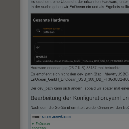
Es erscheint eine Übersicht der erkannten Hardware, unt
In der suche geben wir EnOcean ein und als Ergebnis soll
Hardware enocean.jpg (25.7 KiB) 33187 mal betrachtet
Es empfiehlt sich nicht den dev_path (Bsp.: /dev/ttyUSB0) 
EnOcean_GmbH_EnOcean_USB_300_DB_FT3G3UD2-if00-po
Der dev_path kann sich ändern, sobald wir später mal eine
Bearbeitung der Konfiguration.yaml und
Nach dem die Geräte id ermittelt wurde können wir den EoO
CODE:
ALLES AUSWÄHLEN
# EnOcean

enocean:
