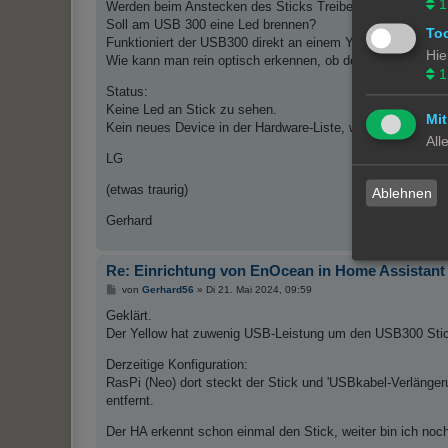
1
Werden beim Anstecken des Sticks Treiber installiert, wenn
Soll am USB 300 eine Led brennen?
To
Funktioniert der USB300 direkt an einem Yellow oder brauc
Hie
Wie kann man rein optisch erkennen, ob der Stick funktioni
1
Status:
Keine Led an Stick zu sehen.
Mit
Kein neues Device in der Hardware-Liste, weder mit Suche
All
LG
(etwas traurig)
Ablehnen
Gerhard
Re: Einrichtung von EnOcean in Home Assistant
B
von
Gerhard56
»
Di 21. Mai 2024, 09:59
e
i
Geklärt.
t
Der Yellow hat zuwenig USB-Leistung um den USB300 Stic
r
a
g
Derzeitige Konfiguration:
RasPi (Neo) dort steckt der Stick und 'USBkabel-Verlänger
entfernt.
Der HA erkennt schon einmal den Stick, weiter bin ich noch