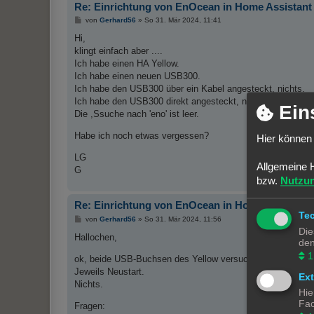
Re: Einrichtung von EnOcean in Home Assistant
B
von
Gerhard56
»
So 31. Mär 2024, 11:41
e
i
Hi,
t
klingt einfach aber ....
r
a
Ich habe einen HA Yellow.
g
Ich habe einen neuen USB300.
Ich habe den USB300 über ein Kabel angesteckt, nichts.
Ich habe den USB300 direkt angesteckt, nichts.
Ein
Die ,Ssuche nach 'eno' ist leer.
Habe ich noch etwas vergessen?
Hier können 
LG
Allgemeine 
G
bzw.
Nutzu
Re: Einrichtung von EnOcean in Home Assistant
Te
B
von
Gerhard56
»
So 31. Mär 2024, 11:56
e
Die
i
Hallochen,
den
t
r
1
ok, beide USB-Buchsen des Yellow versucht.
a
g
Jeweils Neustart.
Ex
Nichts.
Hie
Fac
Fragen: