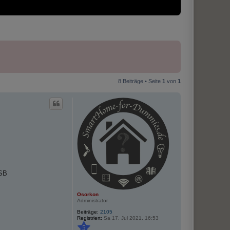
8 Beiträge • Seite
1
von
1
USB
Osorkon
Administrator
Beiträge:
2105
Registriert:
Sa 17. Jul 2021, 16:53
5