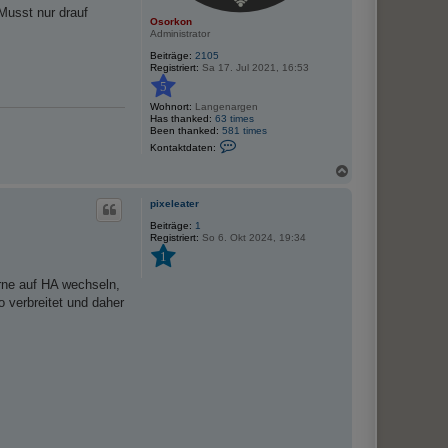
Musst nur drauf
Osorkon
Administrator
Beiträge:
2105
Registriert:
Sa 17. Jul 2021, 16:53
5
Wohnort:
Langenargen
Has thanked:
63 times
Been thanked:
581 times
K
Kontaktdaten:
o
n
N
t
a
a
c
k
pixeleater
h
t
o
Beiträge:
1
d
Registriert:
So 6. Okt 2024, 19:34
a
b
t
e
1
e
n
n
rne auf HA wechseln,
v
o
 verbreitet und daher
n
O
s
o
r
k
o
n