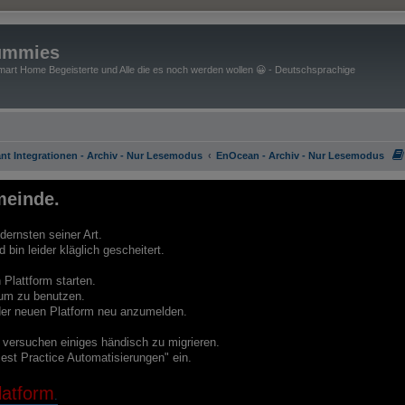
ummies
art Home Begeisterte und Alle die es noch werden wollen 😀 - Deutschsprachige
nt Integrationen - Archiv - Nur Lesemodus
EnOcean - Archiv - Nur Lesemodus
einde.
ernsten seiner Art.
bin leider kläglich gescheitert.
Plattform starten.
um zu benutzen.
f der neuen Platform neu anzumelden.
e versuchen einiges händisch zu migrieren.
est Practice Automatisierungen" ein.
atform
.