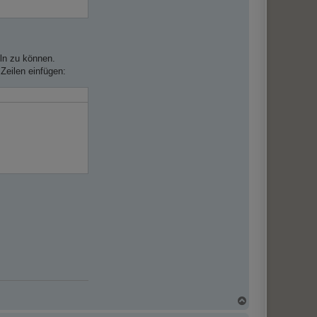
ln zu können.
Zeilen einfügen:
N
a