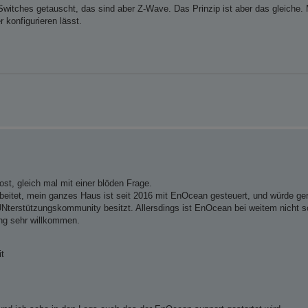
witches getauscht, das sind aber Z-Wave. Das Prinzip ist aber das gleiche. 
 konfigurieren lässt.
ost, gleich mal mit einer blöden Frage.
rbeitet, mein ganzes Haus ist seit 2016 mit EnOcean gesteuert, und würde ge
UNterstützungskommunity besitzt. Allersdings ist EnOcean bei weitem nicht so
tung sehr willkommen.
t