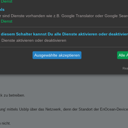
Dienst
 ja, wie lange dauert das (mobiles Internet) ungefähr?
ols
ht es eine eigene Versorgung (Hub mit NT)?
r sind Dienste vorhanden wie z.B. Google Translator oder Google Sear
ert/versorgt wird?
Dienst
 diesem Schalter kannst Du alle Dienste aktivieren oder deaktivier
 noch manueller Inspektion.
e Dienste aktivieren oder deaktivieren
Ausgewählte akzeptieren
Alle 
Real
k zu betreiben.
ung' mittels UsbIp über das Netzwerk, denn der Standort der EnOcean-Devices
 nicht.