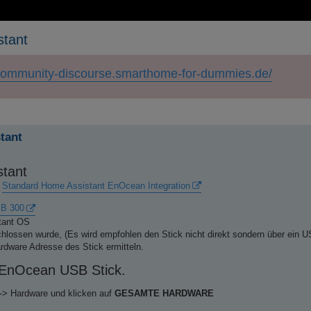
stant
/community-discourse.smarthome-for-dummies.de/
erte Suche
tant
stant
e
Standard Home Assistant EnOcean Integration
B 300
stant OS
lossen wurde, (Es wird empfohlen den Stick nicht direkt sondern über ein 
rdware Adresse des Stick ermitteln.
 EnOcean USB Stick.
 -> Hardware und klicken auf
GESAMTE HARDWARE