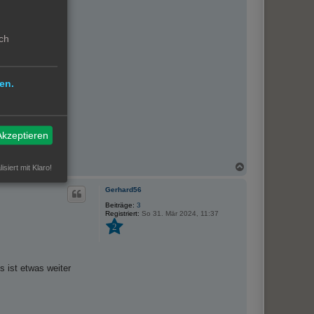
ch
en.
Akzeptieren
N
isiert mit Klaro!
a
c
Gerhard56
h
o
Beiträge:
3
Registriert:
So 31. Mär 2024, 11:37
b
e
2
n
 ist etwas weiter